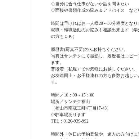
◇自分に合う仕事がないか話を聞きたい
◇面接や書類作成の悩み＆アドバイス など
時間は早ければお一人様20～30分程度となり
就職・転職活動のお悩みも相談出来ます（学
の方もＯＫ）
履歴書(写真不要)のみお持ちください。
写真はサンテクにて撮影し、履歴書はコピー
ます。
普段着（私服）でお気軽にお越しください。
お友達同士・お子様連れの方も多数お越しい
す。
時間／10：00～15：00
場所／サンテク福山
（福山市南蔵王町4丁目17-43）
※駐車場あります
TEL：0120-939-992
時間外・休日の予約登録や、遠方の方向けに