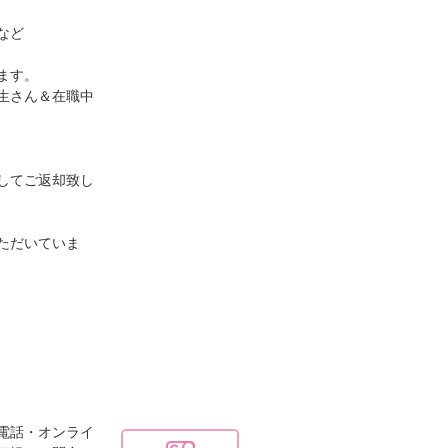
など
ます。
生さん＆在職中
してご返却致し
ただいていま
電話・オンライ