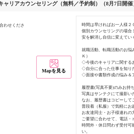
キャリアカウンセリング（無料／予約制）（8月7日開催
時間は早ければお一人様２
合わせくださ
個別カウンセリングの場合
安を解消し自信に変えてい
就職活動、転職活動のお悩
Ｋ）
◇今後のキャリアに関する
◇自分に合った仕事を知り
Mapを見る
◇面接や書類作成の悩み＆
履歴書(写真不要)のみお持
写真はサンテクにて撮影い
なお、履歴書はコピーして
普段着（私服）で気軽にお
お友達同士・お子様連れの
ご要望に合わせて、電話・
時間外・休日問わず受付可
い。