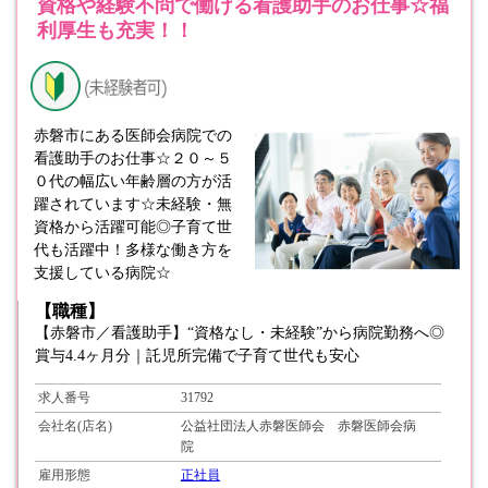
資格や経験不問で働ける看護助手のお仕事☆福
利厚生も充実！！
赤磐市にある医師会病院での
看護助手のお仕事☆２０～５
０代の幅広い年齢層の方が活
躍されています☆未経験・無
資格から活躍可能◎子育て世
代も活躍中！多様な働き方を
支援している病院☆
【職種】
【赤磐市／看護助手】“資格なし・未経験”から病院勤務へ◎
賞与4.4ヶ月分｜託児所完備で子育て世代も安心
求人番号
31792
会社名(店名)
公益社団法人赤磐医師会 赤磐医師会病
院
雇用形態
正社員