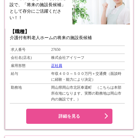
設で、「将来の施設長候補」
として存分にご活躍くださ
い！！
【職種】
介護付有料老人ホームの将来の施設長候補
求人番号
27650
会社名(店名)
株式会社アイリーフ
雇用形態
正社員
給与
年収４００～５００万円＋交通費（面談時
に経験・能力により決定）
勤務地
岡山県岡山市北区奉還町 （こちらは本部
所在地になります。実際の勤務地は岡山市
内の施設です。）
詳細を見る