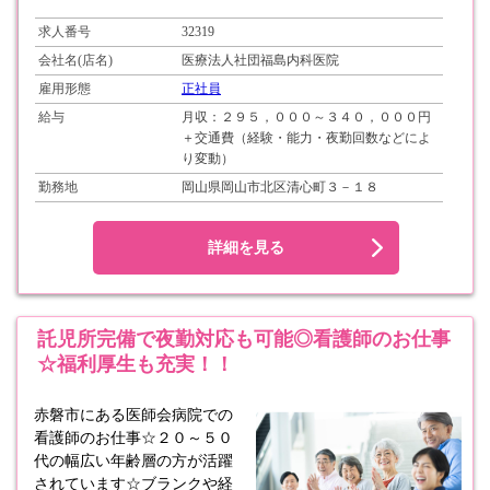
求人番号
32319
会社名(店名)
医療法人社団福島内科医院
雇用形態
正社員
給与
月収：２９５，０００～３４０，０００円
＋交通費（経験・能力・夜勤回数などによ
り変動）
勤務地
岡山県岡山市北区清心町３－１８
詳細を見る
託児所完備で夜勤対応も可能◎看護師のお仕事
☆福利厚生も充実！！
赤磐市にある医師会病院での
看護師のお仕事☆２０～５０
代の幅広い年齢層の方が活躍
されています☆ブランクや経