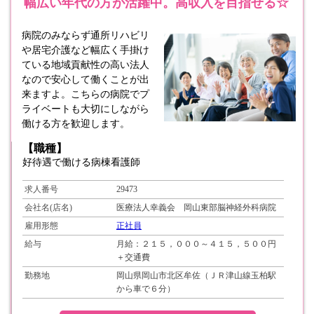
幅広い年代の方が活躍中。高収入を目指せる☆
病院のみならず通所リハビリ
や居宅介護など幅広く手掛け
ている地域貢献性の高い法人
なので安心して働くことが出
来ますよ。こちらの病院でプ
ライベートも大切にしながら
働ける方を歓迎します。
【職種】
好待遇で働ける病棟看護師
求人番号
29473
会社名(店名)
医療法人幸義会 岡山東部脳神経外科病院
雇用形態
正社員
給与
月給：２１５，０００～４１５，５００円
＋交通費
勤務地
岡山県岡山市北区牟佐（ＪＲ津山線玉柏駅
から車で６分）