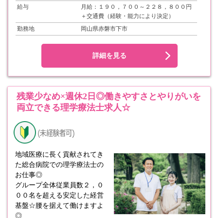
給与
月給：１９０，７００～２２８，８００円
＋交通費（経験・能力により決定）
勤務地
岡山県赤磐市下市
詳細を見る
残業少なめ×週休2日◎働きやすさとやりがいを
両立できる理学療法士求人☆
地域医療に長く貢献されてき
た総合病院での理学療法士の
お仕事◎
グループ全体従業員数２，０
００名を超える安定した経営
基盤☆腰を据えて働けますよ
◎