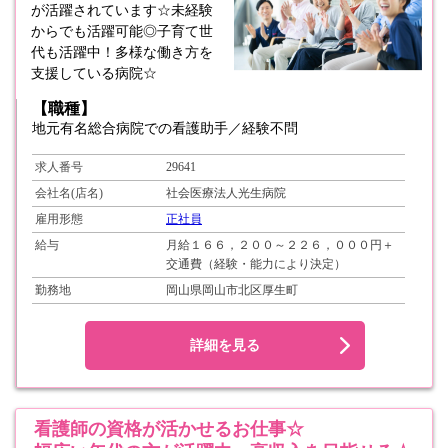
が活躍されています☆未経験
からでも活躍可能◎子育て世
代も活躍中！多様な働き方を
支援している病院☆
【職種】
地元有名総合病院での看護助手／経験不問
求人番号
29641
会社名(店名)
社会医療法人光生病院
雇用形態
正社員
給与
月給１６６，２００～２２６，０００円＋
交通費（経験・能力により決定）
勤務地
岡山県岡山市北区厚生町
詳細を見る
看護師の資格が活かせるお仕事☆