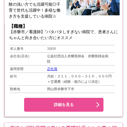
験の浅い方でも活躍可能◎子
育て世代も活躍中！多様な働
き方を支援している病院☆
【職種】
【赤磐市／看護師】“バタバタしすぎない病院で、患者さんに
ちゃんと向き合いたい方にオススメ
求人番号
31819
会社名(店名)
公益社団法人赤磐医師会 赤磐医師会病
院
雇用形態
正社員
給与
月給：２１１，０００～３１０，０００円
＋交通費（経験・能力により決定）
勤務地
岡山県赤磐市下市
詳細を見る