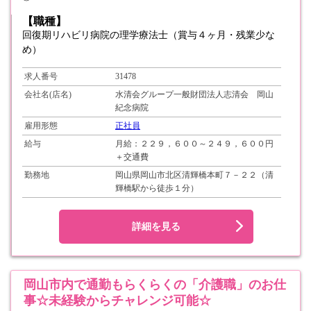
【職種】
回復期リハビリ病院の理学療法士（賞与４ヶ月・残業少な
め）
求人番号
31478
会社名(店名)
水清会グループ一般財団法人志清会 岡山
紀念病院
雇用形態
正社員
給与
月給：２２９，６００～２４９，６００円
＋交通費
勤務地
岡山県岡山市北区清輝橋本町７－２２（清
輝橋駅から徒歩１分）
詳細を見る
岡山市内で通勤もらくらくの「介護職」のお仕
事☆未経験からチャレンジ可能☆