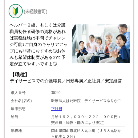
ヘルパー２級、もしくは介護
職員初任者研修の資格があれ
ば実務経験は不問でチャレン
ジ可能♪ご自身のキャリアアッ
プにも非常におすすめ◎お休
みも希望休制度があるので予
定が立てやすいですよ◎
【職種】
デイサービスでの介護職員／日勤専属／正社員／安定経営
求人番号
30240
会社名(店名)
医療法人はだ医院 デイサービスゆりかご
雇用形態
正社員
給与
月給１９２，０００～２２２，０００円＋
交通費（経験・能力により決定）
勤務地
岡山県岡山市北区大元上町（ＪＲ大元駅か
ら徒歩１０分）