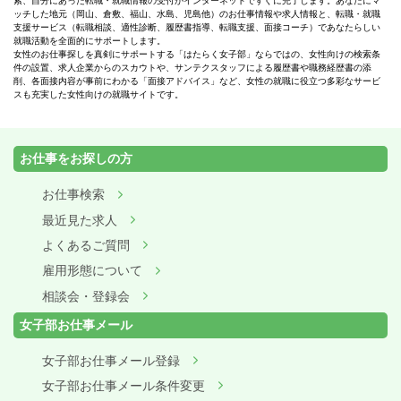
索、自分にあった転職・就職情報の受付がインターネットですぐに完了します。あなたにマ
ッチした地元（岡山、倉敷、福山、水島、児島他）のお仕事情報や求人情報と、転職・就職
支援サービス（転職相談、適性診断、履歴書指導、転職支援、面接コーチ）であなたらしい
就職活動を全面的にサポートします。
女性のお仕事探しを真剣にサポートする「はたらく女子部」ならではの、女性向けの検索条
件の設置、求人企業からのスカウトや、サンテクスタッフによる履歴書や職務経歴書の添
削、各面接内容が事前にわかる「面接アドバイス」など、女性の就職に役立つ多彩なサービ
スも充実した女性向けの就職サイトです。
お仕事をお探しの方
お仕事検索
最近見た求人
よくあるご質問
雇用形態について
相談会・登録会
女子部お仕事メール
女子部お仕事メール登録
女子部お仕事メール条件変更