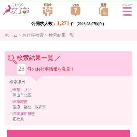
Tog
gle
1,271
公開求人数：
navi
件（2026-08-07現在）
gati
ホーム
>
お仕事検索
>
検索結果一覧
on
検索結果一覧 ／
28
件
のお仕事情報を発見！
検索
条件
ご希望エリア
岡山市北区
ご希望職種
医療・福祉・教育系
ご希望雇用形態
正社員