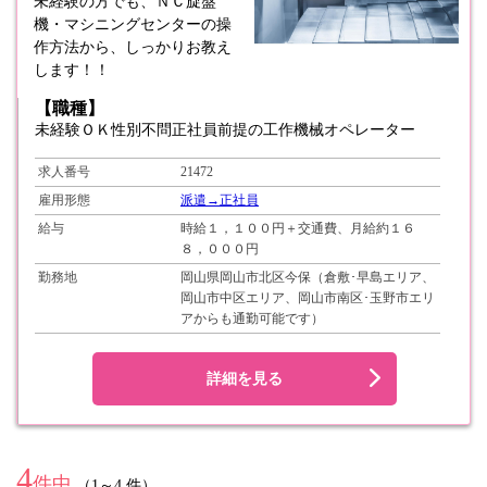
未経験の方でも、ＮＣ旋盤
機・マシニングセンターの操
作方法から、しっかりお教え
します！！
【職種】
未経験ＯＫ性別不問正社員前提の工作機械オペレーター
求人番号
21472
雇用形態
派遣→正社員
給与
時給１，１００円＋交通費、月給約１６
８，０００円
勤務地
岡山県岡山市北区今保（倉敷･早島エリア、
岡山市中区エリア、岡山市南区･玉野市エリ
アからも通勤可能です）
詳細を見る
4
件中
（1～4 件）