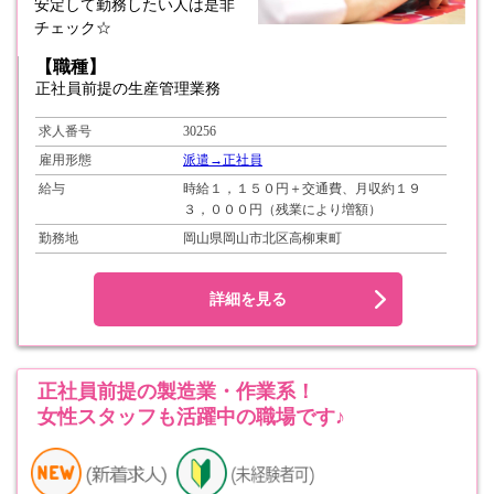
安定して勤務したい人は是非
チェック☆
【職種】
正社員前提の生産管理業務
求人番号
30256
雇用形態
派遣→正社員
給与
時給１，１５０円＋交通費、月収約１９
３，０００円（残業により増額）
勤務地
岡山県岡山市北区高柳東町
詳細を見る
正社員前提の製造業・作業系！
女性スタッフも活躍中の職場です♪