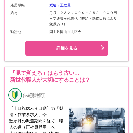
雇用形態
派遣→正社員
給与
月収：２３２，０００～２５２，０００円
＋交通費＋残業代（時給・勤務日数により
変動あり）
勤務地
岡山県岡山市北区今
詳細を見る
「見て覚えろ」はもう古い…
新世代職人が大切にすることは？
【土日祝休み＋日勤】の「製
造・作業系求人」◎
数か月の派遣期間を経て、職
人の道（正社員登用）へ