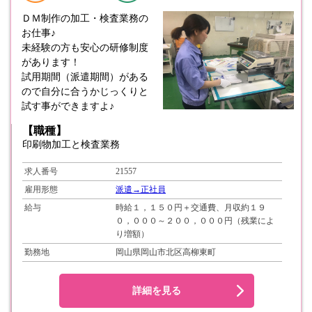
ＤＭ制作の加工・検査業務の
お仕事♪
未経験の方も安心の研修制度
があります！
試用期間（派遣期間）がある
ので自分に合うかじっくりと
試す事ができますよ♪
【職種】
印刷物加工と検査業務
求人番号
21557
雇用形態
派遣→正社員
給与
時給１，１５０円＋交通費、月収約１９
０，０００～２００，０００円（残業によ
り増額）
勤務地
岡山県岡山市北区高柳東町
詳細を見る