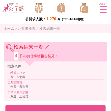
Tog
gle
1,270
公開求人数：
navi
件（2026-08-07現在）
gati
ホーム
>
お仕事検索
>
検索結果一覧
on
検索結果一覧 ／
4
件
のお仕事情報を発見！
検索
条件
ご希望エリア
岡山市北区
ご希望職種
作業・製造系
ご希望雇用形態
派遣→正社員