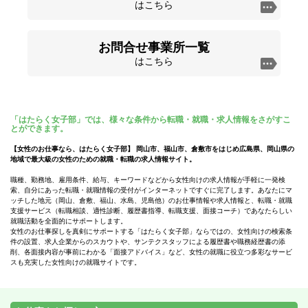
はこちら
お問合せ事業所一覧
はこちら
「はたらく女子部」では、様々な条件から転職・就職・求人情報をさがすこ
とができます。
【女性のお仕事なら、はたらく女子部】 岡山市、福山市、倉敷市をはじめ広島県、岡山県の
地域で最大級の女性のための就職・転職の求人情報サイト。
職種、勤務地、雇用条件、給与、キーワードなどから女性向けの求人情報が手軽に一発検
索、自分にあった転職・就職情報の受付がインターネットですぐに完了します。あなたにマ
ッチした地元（岡山、倉敷、福山、水島、児島他）のお仕事情報や求人情報と、転職・就職
支援サービス（転職相談、適性診断、履歴書指導、転職支援、面接コーチ）であなたらしい
就職活動を全面的にサポートします。
女性のお仕事探しを真剣にサポートする「はたらく女子部」ならではの、女性向けの検索条
件の設置、求人企業からのスカウトや、サンテクスタッフによる履歴書や職務経歴書の添
削、各面接内容が事前にわかる「面接アドバイス」など、女性の就職に役立つ多彩なサービ
スも充実した女性向けの就職サイトです。