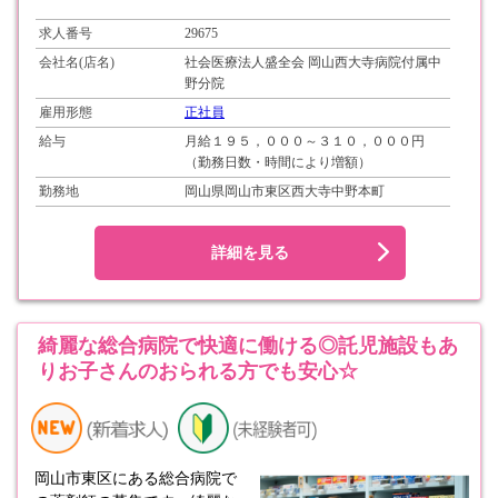
求人番号
29675
会社名(店名)
社会医療法人盛全会 岡山西大寺病院付属中
野分院
雇用形態
正社員
給与
月給１９５，０００～３１０，０００円
（勤務日数・時間により増額）
勤務地
岡山県岡山市東区西大寺中野本町
詳細を見る
綺麗な総合病院で快適に働ける◎託児施設もあ
りお子さんのおられる方でも安心☆
岡山市東区にある総合病院で