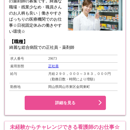
の薬剤師の募集です。綺麗な
職場・残業少なめ・職員さん
のお人柄も良い｜働きやすさ
ばっちりの医療機関でのお仕
事☆日祝固定休みの働きやす
い環境☆
【職種】
綺麗な総合病院での正社員・薬剤師
求人番号
29673
雇用形態
正社員
給与
月給２９０，０００～３８３，０００円
（勤務日数・時間により増額）
勤務地
岡山県岡山市東区金岡東町
詳細を見る
未経験からチャレンジできる看護師のお仕事☆