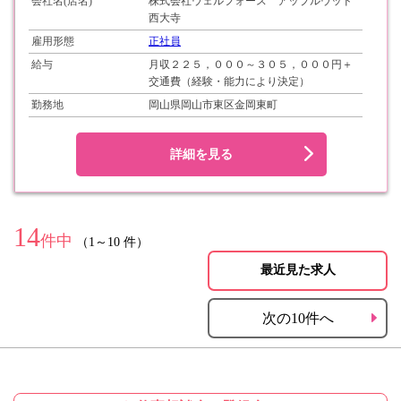
会社名(店名)
株式会社ウェルフォース アップルウッド
西大寺
雇用形態
正社員
給与
月収２２５，０００～３０５，０００円＋
交通費（経験・能力により決定）
勤務地
岡山県岡山市東区金岡東町
詳細を見る
14
件中
（1～10 件）
最近見た求人
次の10件へ