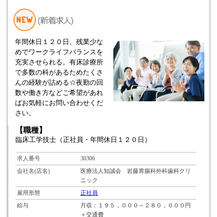
年間休日１２０日、残業少な
めでワークライフバランスを
充実させられる。有床診療所
で多数の科があるためたくさ
んの経験が詰める☆夜勤の回
数や働き方などご希望があれ
ばお気軽にお問い合わせくだ
さい。
【職種】
臨床工学技士（正社員・年間休日１２０日）
求人番号
30306
会社名(店名)
医療法人知誠会 岩藤胃腸科外科歯科クリ
ニック
雇用形態
正社員
給与
月収：１９５，０００～２８０，０００円
＋交通費