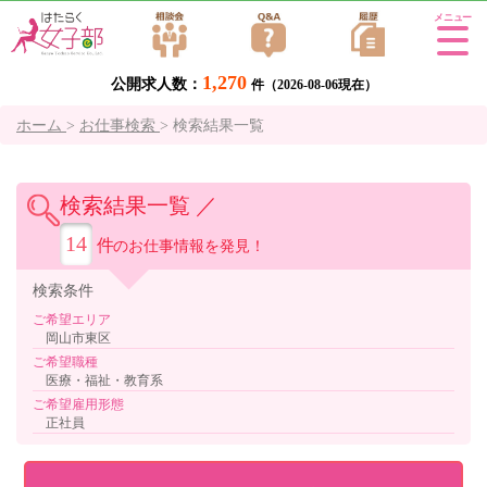
Tog
gle
1,270
公開求人数：
navi
件（2026-08-06現在）
gati
ホーム
>
お仕事検索
>
検索結果一覧
on
検索結果一覧 ／
14
件
のお仕事情報を発見！
検索
条件
ご希望エリア
岡山市東区
ご希望職種
医療・福祉・教育系
ご希望雇用形態
正社員