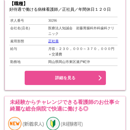
【職種】
好待遇で働ける病棟看護師／正社員／年間休日１２０日
求人番号
30296
会社名(店名)
医療法人知誠会 岩藤胃腸科外科歯科クリ
ニック
雇用形態
正社員
給与
月収：２３０，０００～３７０，０００円
＋交通費
勤務地
岡山県岡山市東区瀬戸町沖
詳細を見る
未経験からチャレンジできる看護師のお仕事☆
綺麗な総合病院で快適に働ける◎