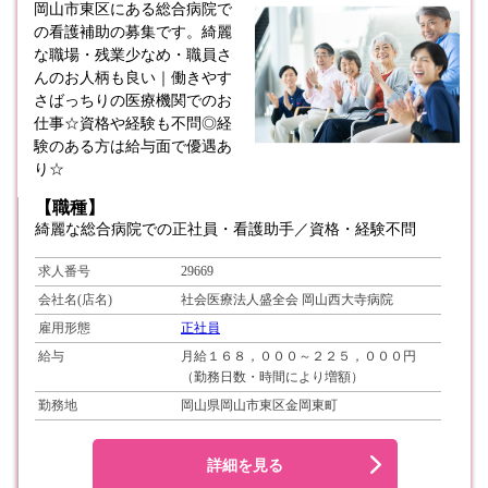
岡山市東区にある総合病院で
の看護補助の募集です。綺麗
な職場・残業少なめ・職員さ
んのお人柄も良い｜働きやす
さばっちりの医療機関でのお
仕事☆資格や経験も不問◎経
験のある方は給与面で優遇あ
り☆
【職種】
綺麗な総合病院での正社員・看護助手／資格・経験不問
求人番号
29669
会社名(店名)
社会医療法人盛全会 岡山西大寺病院
雇用形態
正社員
給与
月給１６８，０００～２２５，０００円
（勤務日数・時間により増額）
勤務地
岡山県岡山市東区金岡東町
詳細を見る