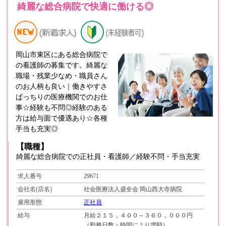
綺麗な総合病院で快適に働ける◎
岡山市東区にある総合病院で
の看護師の募集です。綺麗な
職場・残業少なめ・職員さん
のお人柄も良い｜働きやすさ
ばっちりの医療機関でのお仕
事☆経験も不問◎経験のある
方は給与面で優遇あり☆各種
手当も充実◎
【職種】
綺麗な総合病院での正社員・看護師／経験不問・手当充実
求人番号
29671
会社名(店名)
社会医療法人盛全会 岡山西大寺病院
雇用形態
正社員
給与
月給２１５，４００～３６０，０００円
（勤務日数・時間により増額）