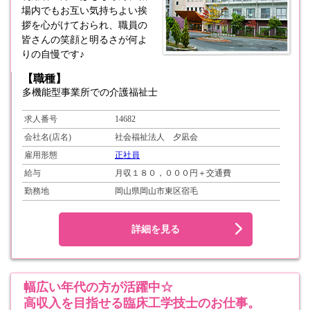
場内でもお互い気持ちよい挨
拶を心がけておられ、職員の
皆さんの笑顔と明るさが何よ
りの自慢です♪
【職種】
多機能型事業所での介護福祉士
求人番号
14682
会社名(店名)
社会福祉法人 夕凪会
雇用形態
正社員
給与
月収１８０，０００円＋交通費
勤務地
岡山県岡山市東区宿毛
詳細を見る
幅広い年代の方が活躍中☆
高収入を目指せる臨床工学技士のお仕事。