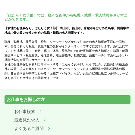
「はたらく女子部」では、様々な条件から転職・就職・求人情報をさがすこ
とができます。
【女性のお仕事なら、はたらく女子部】 岡山市、福山市、倉敷市をはじめ広島県、岡山県の
地域で最大級の女性のための就職・転職の求人情報サイト。
職種、勤務地、雇用条件、給与、キーワードなどから女性向けの求人情報が手軽に一発検
索、自分にあった転職・就職情報の受付がインターネットですぐに完了します。あなたにマ
ッチした地元（岡山、倉敷、福山、水島、児島他）のお仕事情報や求人情報と、転職・就職
支援サービス（転職相談、適性診断、履歴書指導、転職支援、面接コーチ）であなたらしい
就職活動を全面的にサポートします。
女性のお仕事探しを真剣にサポートする「はたらく女子部」ならではの、女性向けの検索条
件の設置、求人企業からのスカウトや、サンテクスタッフによる履歴書や職務経歴書の添
削、各面接内容が事前にわかる「面接アドバイス」など、女性の就職に役立つ多彩なサービ
スも充実した女性向けの就職サイトです。
お仕事をお探しの方
お仕事検索
最近見た求人
よくあるご質問