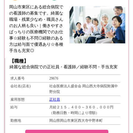
岡山市東区にある総合病院で
の看護師の募集です。綺麗な
職場・残業少なめ・職員さん
のお人柄も良い｜働きやすさ
ばっちりの医療機関でのお仕
事☆経験も不問◎経験のある
方は給与面で優遇あり☆各種
手当も充実◎
【職種】
綺麗な総合病院での正社員・看護師／経験不問・手当充実
求人番号
29676
会社名(店名)
社会医療法人盛全会 岡山西大寺病院附属中
野分院
雇用形態
正社員
給与
月給２１５，４００～３６０，０００円
（勤務日数・時間により増額）
勤務地
岡山県岡山市東区西大寺中野本町