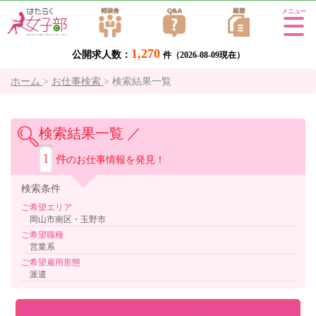
Tog
gle
1,270
公開求人数：
navi
件（2026-08-09現在）
gati
ホーム
>
お仕事検索
>
検索結果一覧
on
検索結果一覧 ／
1
件
のお仕事情報を発見！
検索
条件
ご希望エリア
岡山市南区・玉野市
ご希望職種
営業系
ご希望雇用形態
派遣