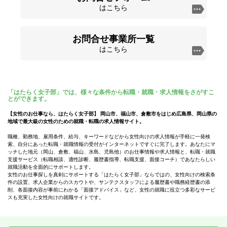
はこちら
お問合せ事業所一覧
はこちら
「はたらく女子部」では、様々な条件から転職・就職・求人情報をさがすこ
とができます。
【女性のお仕事なら、はたらく女子部】 岡山市、福山市、倉敷市をはじめ広島県、岡山県の
地域で最大級の女性のための就職・転職の求人情報サイト。
職種、勤務地、雇用条件、給与、キーワードなどから女性向けの求人情報が手軽に一発検
索、自分にあった転職・就職情報の受付がインターネットですぐに完了します。あなたにマ
ッチした地元（岡山、倉敷、福山、水島、児島他）のお仕事情報や求人情報と、転職・就職
支援サービス（転職相談、適性診断、履歴書指導、転職支援、面接コーチ）であなたらしい
就職活動を全面的にサポートします。
女性のお仕事探しを真剣にサポートする「はたらく女子部」ならではの、女性向けの検索条
件の設置、求人企業からのスカウトや、サンテクスタッフによる履歴書や職務経歴書の添
削、各面接内容が事前にわかる「面接アドバイス」など、女性の就職に役立つ多彩なサービ
スも充実した女性向けの就職サイトです。