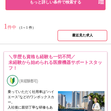
もっと詳しい条件で検索する
1
件中
（1～1 件）
最近見た求人
＼学歴も資格も経験も一切不問／
未経験から始められる医療機器サポートスタッ
フ！
乗っていただく社用車は“ハイ
エース”などのワンボックスカ
ー。
入社後に親切丁寧な研修もあ