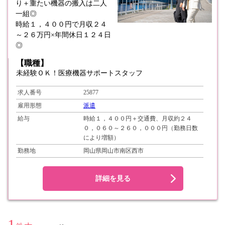
り＋重たい機器の搬入は二人
一組◎
時給１，４００円で月収２４
～２６万円×年間休日１２４日
◎
【職種】
未経験ＯＫ！医療機器サポートスタッフ
求人番号
25877
雇用形態
派遣
給与
時給１，４００円＋交通費、月収約２４
０，０６０～２６０，０００円（勤務日数
により増額）
勤務地
岡山県岡山市南区西市
詳細を見る
1