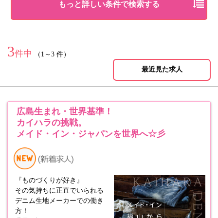
もっと詳しい条件で検索する
3
件中
（1～3 件）
最近見た求人
広島生まれ・世界基準！
カイハラの挑戦。
メイド・イン・ジャパンを世界へ☆彡
『ものづくりが好き』
その気持ちに正直でいられる
デニム生地メーカーでの働き
方！