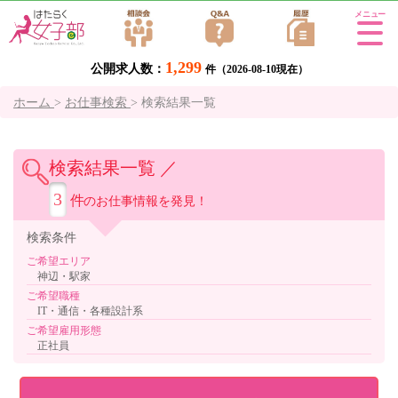
Tog
gle
1,299
公開求人数：
navi
件（2026-08-10現在）
gati
ホーム
>
お仕事検索
>
検索結果一覧
on
検索結果一覧 ／
3
件
のお仕事情報を発見！
検索
条件
ご希望エリア
神辺・駅家
ご希望職種
IT・通信・各種設計系
ご希望雇用形態
正社員