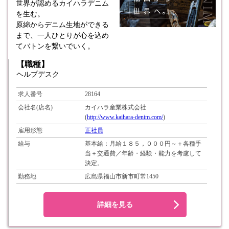
世界が認めるカイハラデニム
を生む。
原綿からデニム生地ができる
まで、一人ひとりが心を込め
てバトンを繋いでいく。
【職種】
ヘルプデスク
求人番号
28164
会社名(店名)
カイハラ産業株式会社
(
http://www.kaihara-denim.com/
)
雇用形態
正社員
給与
基本給：月給１８５，０００円～＋各種手
当＋交通費／年齢・経験・能力を考慮して
決定。
勤務地
広島県福山市新市町常1450
詳細を見る