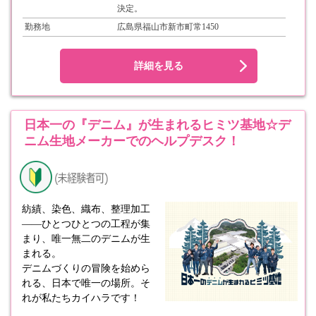
決定。
勤務地
広島県福山市新市町常1450
詳細を見る
日本一の『デニム』が生まれるヒミツ基地☆デ
ニム生地メーカーでのヘルプデスク！
紡績、染色、織布、整理加工
――ひとつひとつの工程が集
まり、唯一無二のデニムが生
まれる。
デニムづくりの冒険を始めら
れる、日本で唯一の場所。そ
れが私たちカイハラです！