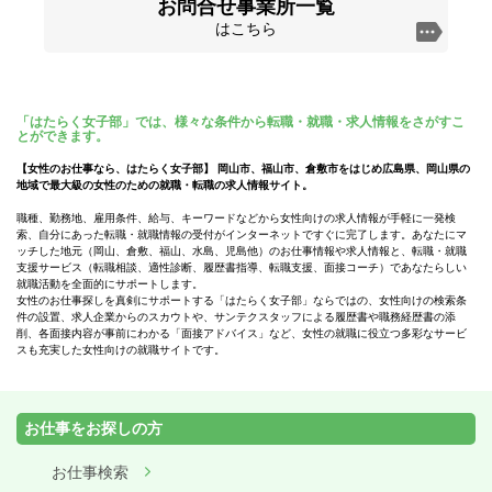
お問合せ事業所一覧
はこちら
「はたらく女子部」では、様々な条件から転職・就職・求人情報をさがすこ
とができます。
【女性のお仕事なら、はたらく女子部】 岡山市、福山市、倉敷市をはじめ広島県、岡山県の
地域で最大級の女性のための就職・転職の求人情報サイト。
職種、勤務地、雇用条件、給与、キーワードなどから女性向けの求人情報が手軽に一発検
索、自分にあった転職・就職情報の受付がインターネットですぐに完了します。あなたにマ
ッチした地元（岡山、倉敷、福山、水島、児島他）のお仕事情報や求人情報と、転職・就職
支援サービス（転職相談、適性診断、履歴書指導、転職支援、面接コーチ）であなたらしい
就職活動を全面的にサポートします。
女性のお仕事探しを真剣にサポートする「はたらく女子部」ならではの、女性向けの検索条
件の設置、求人企業からのスカウトや、サンテクスタッフによる履歴書や職務経歴書の添
削、各面接内容が事前にわかる「面接アドバイス」など、女性の就職に役立つ多彩なサービ
スも充実した女性向けの就職サイトです。
お仕事をお探しの方
お仕事検索