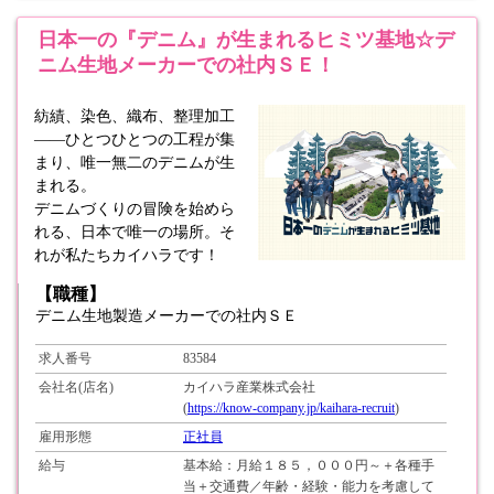
日本一の『デニム』が生まれるヒミツ基地☆デ
ニム生地メーカーでの社内ＳＥ！
紡績、染色、織布、整理加工
――ひとつひとつの工程が集
まり、唯一無二のデニムが生
まれる。
デニムづくりの冒険を始めら
れる、日本で唯一の場所。そ
れが私たちカイハラです！
【職種】
デニム生地製造メーカーでの社内ＳＥ
求人番号
83584
会社名(店名)
カイハラ産業株式会社
(
https://know-company.jp/kaihara-recruit
)
雇用形態
正社員
給与
基本給：月給１８５，０００円～＋各種手
当＋交通費／年齢・経験・能力を考慮して