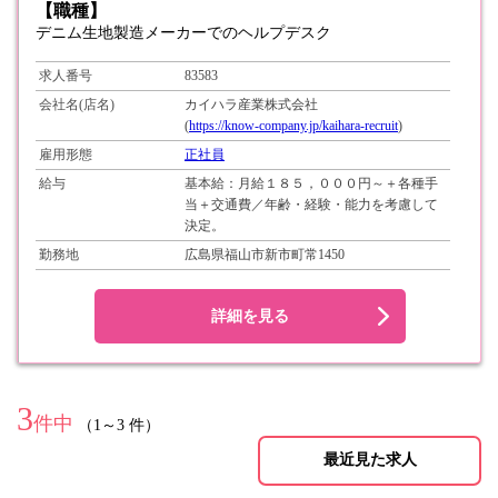
【職種】
デニム生地製造メーカーでのヘルプデスク
求人番号
83583
会社名(店名)
カイハラ産業株式会社
(
https://know-company.jp/kaihara-recruit
)
雇用形態
正社員
給与
基本給：月給１８５，０００円～＋各種手
当＋交通費／年齢・経験・能力を考慮して
決定。
勤務地
広島県福山市新市町常1450
詳細を見る
3
件中
（1～3 件）
最近見た求人