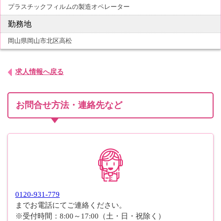
プラスチックフィルムの製造オペレーター
勤務地
岡山県岡山市北区高松
求人情報へ戻る
お問合せ方法・連絡先など
0120-931-779
までお電話にてご連絡ください。
※受付時間：8:00～17:00（土・日・祝除く）