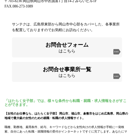
〒703-8236 岡山県岡山市中区国富1丁目14-2 みらいビル1F
FAX.086-273-1089
サンテクは、広島県東部から岡山市中心部をカバーした、各事業所
を配置しておりますのでお気軽にお訪ねください。
お問合せフォーム
はこちら
お問合せ事業所一覧
はこちら
「はたらく女子部」では、様々な条件から転職・就職・求人情報をさがすこ
とができます。
【女性のお仕事なら、はたらく女子部】 岡山市、福山市、倉敷市をはじめ広島県、岡山県の
地域で最大級の女性のための就職・転職の求人情報サイト。
職種、勤務地、雇用条件、給与、キーワードなどから女性向けの求人情報が手軽に一発検
索、自分にあった転職・就職情報の受付がインターネットですぐに完了します。あなたにマ