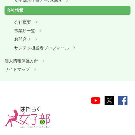
女子部お仕事メールQ&A
会社情報
会社概要
事業所一覧
お問合せ
サンテク担当者プロフィール
個人情報保護方針
サイトマップ