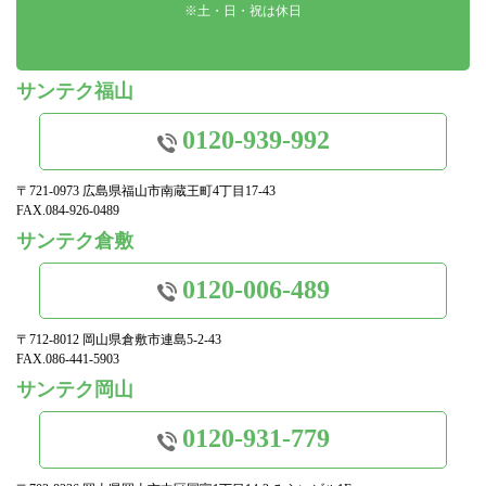
※土・日・祝は休日
サンテク福山
0120-939-992
〒721-0973 広島県福山市南蔵王町4丁目17-43
FAX.084-926-0489
サンテク倉敷
0120-006-489
〒712-8012 岡山県倉敷市連島5-2-43
FAX.086-441-5903
サンテク岡山
0120-931-779