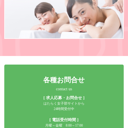
各種お問合せ
contact us
[ 求人応募・お問合せ ]
はたらく女子部サイトから
24時間受付中
[ 電話受付時間 ]
月曜～金曜 8:00～17:00