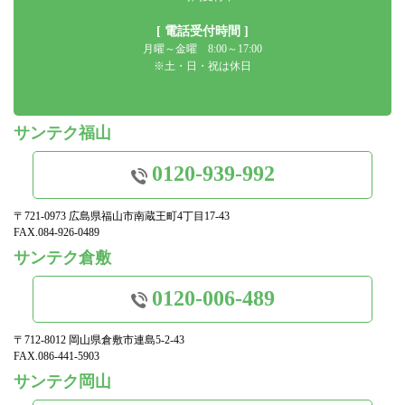
[ 電話受付時間 ]
月曜～金曜 8:00～17:00
※土・日・祝は休日
サンテク福山
0120-939-992
〒721-0973 広島県福山市南蔵王町4丁目17-43
FAX.084-926-0489
サンテク倉敷
0120-006-489
〒712-8012 岡山県倉敷市連島5-2-43
FAX.086-441-5903
サンテク岡山