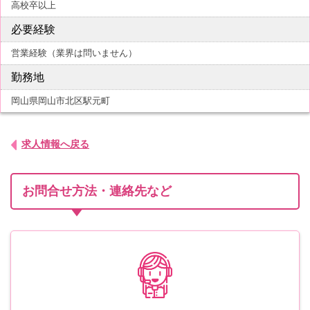
高校卒以上
必要経験
営業経験（業界は問いません）
勤務地
岡山県岡山市北区駅元町
求人情報へ戻る
お問合せ方法・連絡先など