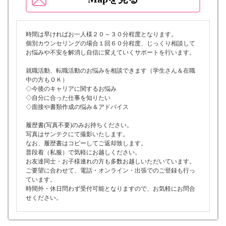
時間は早ければお一人様２０～３０分程度となります。
個別カウンセリングの場合１回６０分程度、じっくり相談して
お悩みや不安を解消し自信に変えていくサポートを行います。
就職活動、転職活動のお悩みを相談できます（学生さん＆在職
中の方もＯＫ）
◇今後のキャリアに関するお悩み
◇自分に合った仕事を知りたい
◇面接や書類作成の悩み＆アドバイス
履歴書(写真不要)のみお持ちください。
写真はサンテクにて撮影いたします。
なお、履歴書はコピーしてご返却致します。
普段着（私服）で気軽にお越しください。
お友達同士・お子様連れの方も多数お越しいただいています。
ご要望に合わせて、電話・オンライン・出張でのご登録も行っ
ています。
時間外・休日問わず受付可能となりますので、お気軽にお問合
せください。