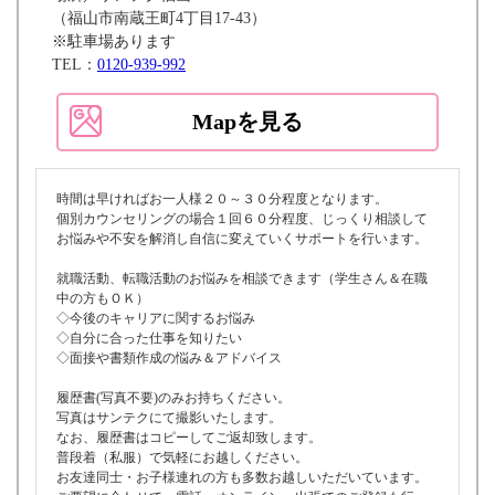
（福山市南蔵王町4丁目17-43）
※駐車場あります
TEL：
0120-939-992
Mapを見る
時間は早ければお一人様２０～３０分程度となります。
個別カウンセリングの場合１回６０分程度、じっくり相談して
お悩みや不安を解消し自信に変えていくサポートを行います。
就職活動、転職活動のお悩みを相談できます（学生さん＆在職
中の方もＯＫ）
◇今後のキャリアに関するお悩み
◇自分に合った仕事を知りたい
◇面接や書類作成の悩み＆アドバイス
履歴書(写真不要)のみお持ちください。
写真はサンテクにて撮影いたします。
なお、履歴書はコピーしてご返却致します。
普段着（私服）で気軽にお越しください。
お友達同士・お子様連れの方も多数お越しいただいています。