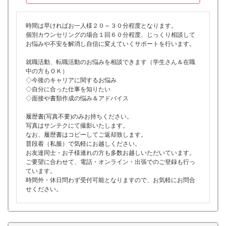
時間は早ければお一人様２０～３０分程度となります。
個別カウンセリングの場合１回６０分程度、じっくり相談して
お悩みや不安を解消し自信に変えていくサポートを行います。
就職活動、転職活動のお悩みを相談できます（学生さん＆在職
中の方もＯＫ）
◇今後のキャリアに関するお悩み
◇自分に合った仕事を知りたい
◇面接や書類作成の悩み＆アドバイス
履歴書(写真不要)のみお持ちください。
写真はサンテクにて撮影いたします。
なお、履歴書はコピーしてご返却致します。
普段着（私服）で気軽にお越しください。
お友達同士・お子様連れの方も多数お越しいただいています。
ご要望に合わせて、電話・オンライン・出張でのご登録も行っ
ています。
時間外・休日問わず受付可能となりますので、お気軽にお問合
せください。