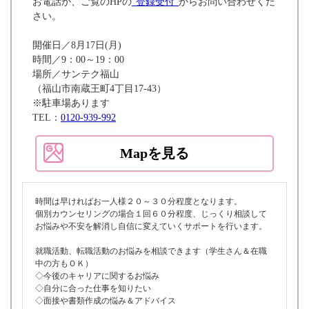
お電話か、ご覧のHPの
”登録受付”
からお問い合わせくだ
さい。
開催日／8月17日(月)
時間／9：00～19：00
場所／サンテク福山
（福山市南蔵王町4丁目17-43）
※駐車場あります
TEL：
0120-939-992
Mapを見る
時間は早ければお一人様２０～３０分程度となります。
個別カウンセリングの場合１回６０分程度、じっくり相談して
お悩みや不安を解消し自信に変えていくサポートを行います。
就職活動、転職活動のお悩みを相談できます（学生さん＆在職
中の方もＯＫ）
◇今後のキャリアに関するお悩み
◇自分に合った仕事を知りたい
◇面接や書類作成の悩み＆アドバイス