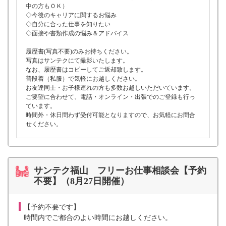
中の方もＯＫ）
◇今後のキャリアに関するお悩み
◇自分に合った仕事を知りたい
◇面接や書類作成の悩み＆アドバイス
履歴書(写真不要)のみお持ちください。
写真はサンテクにて撮影いたします。
なお、履歴書はコピーしてご返却致します。
普段着（私服）で気軽にお越しください。
お友達同士・お子様連れの方も多数お越しいただいています。
ご要望に合わせて、電話・オンライン・出張でのご登録も行っ
ています。
時間外・休日問わず受付可能となりますので、お気軽にお問合
せください。
サンテク福山 フリーお仕事相談会【予約
不要】（8月27日開催）
【予約不要です】
時間内でご都合のよい時間にお越しください。