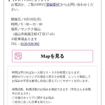
お電話か、ご覧のHPの
”登録受付”
からお問い合わせくだ
さい。
開催日／8月10日(月)
時間／9：00～19：00
場所／サンテク福山
（福山市南蔵王町4丁目17-43）
※駐車場あります
TEL：
0120-939-992
Mapを見る
時間は早ければお一人様２０～３０分程度となります。
個別カウンセリングの場合１回６０分程度、じっくり相談して
お悩みや不安を解消し自信に変えていくサポートを行います。
就職活動、転職活動のお悩みを相談できます（学生さん＆在職
中の方もＯＫ）
◇今後のキャリアに関するお悩み
◇自分に合った仕事を知りたい