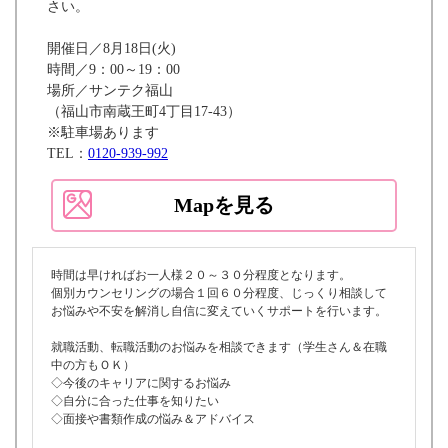
さい。
開催日／8月18日(火)
時間／9：00～19：00
場所／サンテク福山
（福山市南蔵王町4丁目17-43）
※駐車場あります
TEL：
0120-939-992
Mapを見る
時間は早ければお一人様２０～３０分程度となります。
個別カウンセリングの場合１回６０分程度、じっくり相談して
お悩みや不安を解消し自信に変えていくサポートを行います。
就職活動、転職活動のお悩みを相談できます（学生さん＆在職
中の方もＯＫ）
◇今後のキャリアに関するお悩み
◇自分に合った仕事を知りたい
◇面接や書類作成の悩み＆アドバイス