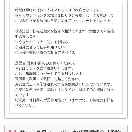
時間は早ければお一人様２０～３０分程度となります。
個別カウンセリングの場合１回６０分程度、じっくり相談して
お悩みや不安を解消し自信に変えていくサポートを行います。
就職活動、転職活動のお悩みを相談できます（学生さん＆在職
中の方もＯＫ）
◇今後のキャリアに関するお悩み
◇自分に合った仕事を知りたい
◇面接や書類作成の悩み＆アドバイス
履歴書(写真不要)のみお持ちください。
写真はサンテクにて撮影いたします。
なお、履歴書はコピーしてご返却致します。
普段着（私服）で気軽にお越しください。
お友達同士・お子様連れの方も多数お越しいただいています。
ご要望に合わせて、電話・オンライン・出張でのご登録も行っ
ています。
時間外・休日問わず受付可能となりますので、お気軽にお問合
せください。