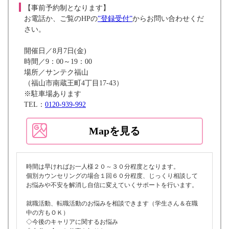
【事前予約制となります】
お電話か、ご覧のHPの
”登録受付”
からお問い合わせくだ
さい。
開催日／8月7日(金)
時間／9：00～19：00
場所／サンテク福山
（福山市南蔵王町4丁目17-43）
※駐車場あります
TEL：
0120-939-992
Mapを見る
時間は早ければお一人様２０～３０分程度となります。
個別カウンセリングの場合１回６０分程度、じっくり相談して
お悩みや不安を解消し自信に変えていくサポートを行います。
就職活動、転職活動のお悩みを相談できます（学生さん＆在職
中の方もＯＫ）
◇今後のキャリアに関するお悩み