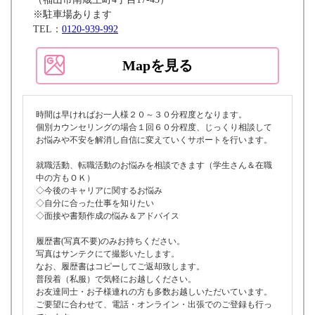
※駐車場あります
TEL：
0120-939-992
Mapを見る
時間は早ければお一人様２０～３０分程度となります。
個別カウンセリングの場合１回６０分程度、じっくり相談して
お悩みや不安を解消し自信に変えていくサポートを行います。
就職活動、転職活動のお悩みを相談できます（学生さん＆在職
中の方もＯＫ）
◇今後のキャリアに関するお悩み
◇自分に合った仕事を知りたい
◇面接や書類作成の悩み＆アドバイス
履歴書(写真不要)のみお持ちください。
写真はサンテクにて撮影いたします。
なお、履歴書はコピーしてご返却致します。
普段着（私服）で気軽にお越しください。
お友達同士・お子様連れの方も多数お越しいただいています。
ご要望に合わせて、電話・オンライン・出張でのご登録も行っ