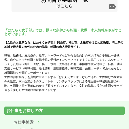
お問合せ事業所一覧
はこちら
「はたらく女子部」では、様々な条件から転職・就職・求人情報をさがすこ
とができます。
【女性のお仕事なら、はたらく女子部】 岡山市、福山市、倉敷市をはじめ広島県、岡山県の
地域で最大級の女性のための就職・転職の求人情報サイト。
職種、勤務地、雇用条件、給与、キーワードなどから女性向けの求人情報が手軽に一発検
索、自分にあった転職・就職情報の受付がインターネットですぐに完了します。あなたにマ
ッチした地元（岡山、倉敷、福山、水島、児島他）のお仕事情報や求人情報と、転職・就職
支援サービス（転職相談、適性診断、履歴書指導、転職支援、面接コーチ）であなたらしい
就職活動を全面的にサポートします。
女性のお仕事探しを真剣にサポートする「はたらく女子部」ならではの、女性向けの検索条
件の設置、求人企業からのスカウトや、サンテクスタッフによる履歴書や職務経歴書の添
削、各面接内容が事前にわかる「面接アドバイス」など、女性の就職に役立つ多彩なサービ
スも充実した女性向けの就職サイトです。
お仕事をお探しの方
お仕事検索