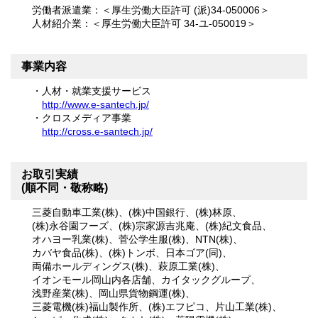
労働者派遣業：＜厚生労働大臣許可 (派)34-050006＞
人材紹介業：＜厚生労働大臣許可 34-ユ-050019＞
事業内容
・人材・就業支援サービス
http://www.e-santech.jp/
・クロスメディア事業
http://cross.e-santech.jp/
お取引実績
(順不同・敬称略)
三菱自動車工業(株)、
(株)中国銀行、
(株)林原、
(株)永谷園フーズ、
(株)宗家源吉兆庵、
(株)紀文食品、
オハヨー乳業(株)、
菅公学生服(株)、
NTN(株)、
カバヤ食品(株)、
(株)トンボ、
日本ゴア(同)、
両備ホールディングス(株)、
萩原工業(株)、
イオンモール岡山内各店舗、
カイタックグループ、
浅野産業(株)、
岡山県貨物鋼運(株)、
三菱電機(株)福山製作所、
(株)エフピコ、
片山工業(株)、