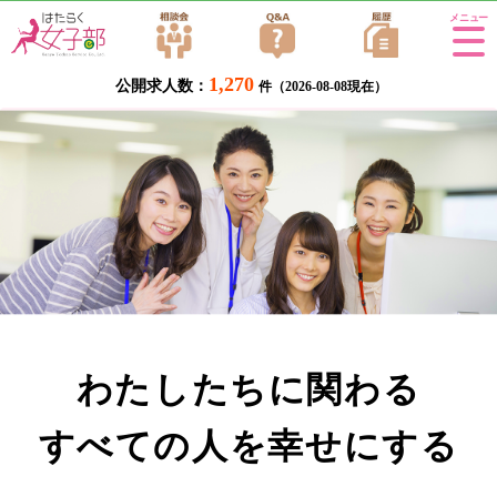
Tog
gle
1,270
公開求人数：
navi
件（2026-08-08現在）
gati
ホーム
>
会社概要
on
わたしたちに関わる
すべての人を幸せにする