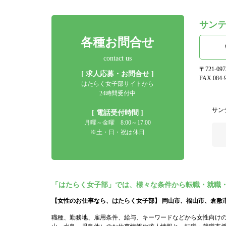
サン
各種お問合せ
contact us
〒721-0
[ 求人応募・お問合せ ]
FAX.084-9
はたらく女子部サイトから
24時間受付中
サン
[ 電話受付時間 ]
月曜～金曜 8:00～17:00
※土・日・祝は休日
「はたらく女子部」では、様々な条件から転職・就職
【女性のお仕事なら、はたらく女子部】 岡山市、福山市、倉敷
職種、勤務地、雇用条件、給与、キーワードなどから女性向け