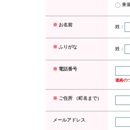
東
※
お名前
姓：
※
ふりがな
姓：
※
電話番号
連絡の
※
ご住所 （町名まで）
メールアドレス