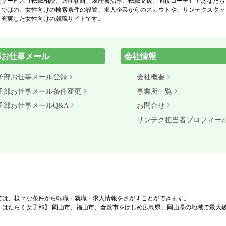
援サービス（転職相談、適性診断、履歴書指導、転職支援、面接コーチ）であなたら
らではの、女性向けの検索条件の設置、求人企業からのスカウトや、サンテクスタッ
も充実した女性向けの就職サイトです。
部お仕事メール
会社情報
子部お仕事メール登録
会社概要
子部お仕事メール条件変更
事業所一覧
子部お仕事メールQ&A
お問合せ
サンテク担当者プロフィー
では、様々な条件から転職・就職・求人情報をさがすことができます。
、はたらく女子部】 岡山市、福山市、倉敷市をはじめ広島県、岡山県の地域で最大