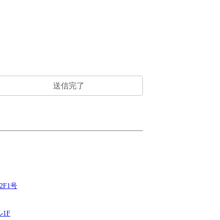
送信
完了
2F1号
1F