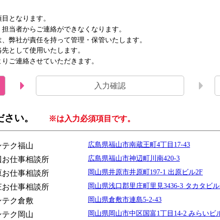
項目となります。
。担当者からご連絡ができなくなります。
は、弊社が責任を持って管理・保管いたします。
絡先として使用いたします。
よりご連絡させていただきます。
入力
確認
ださい。
※は入力必須項目です。
広島県福山市南蔵王町4丁目17-43
ンテク福山
広島県福山市神辺町川南420-3
辺お仕事相談所
岡山県井原市井原町197-1 出原ビル2F
原お仕事相談所
岡山県浅口郡里庄町里見3436-3 タカタビル
庄お仕事相談所
岡山県倉敷市連島5-2-43
ンテク倉敷
岡山県岡山市中区国富1丁目14-2 みらいビル
ンテク岡山