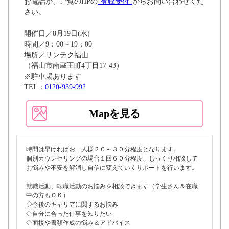
お電話か、ご覧のHPの
”登録受付”
からお問い合わせくだ
さい。
開催日／8月19日(水)
時間／9：00～19：00
場所／サンテク福山
（福山市南蔵王町4丁目17-43）
※駐車場あります
TEL：
0120-939-992
Mapを見る
時間は早ければお一人様２０～３０分程度となります。
個別カウンセリングの場合１回６０分程度、じっくり相談して
お悩みや不安を解消し自信に変えていくサポートを行います。
就職活動、転職活動のお悩みを相談できます（学生さん＆在職
中の方もＯＫ）
◇今後のキャリアに関するお悩み
◇自分に合った仕事を知りたい
◇面接や書類作成の悩み＆アドバイス