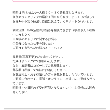
時間は早ければお一人様２０～３０分程度となります。
個別カウンセリングの場合１回６０分程度、じっくり相談して
お悩みや不安を解消し自信に変えていくサポートを行います。
就職活動、転職活動のお悩みを相談できます（学生さん＆在職
中の方もＯＫ）
◇今後のキャリアに関するお悩み
◇自分に合った仕事を知りたい
◇面接や書類作成の悩み＆アドバイス
履歴書(写真不要)のみお持ちください。
写真はサンテクにて撮影いたします。
なお、履歴書はコピーしてご返却致します。
普段着（私服）で気軽にお越しください。
お友達同士・お子様連れの方も多数お越しいただいています。
ご要望に合わせて、電話・オンライン・出張でのご登録も行っ
ています。
時間外・休日問わず受付可能となりますので、お気軽にお問合
せください。