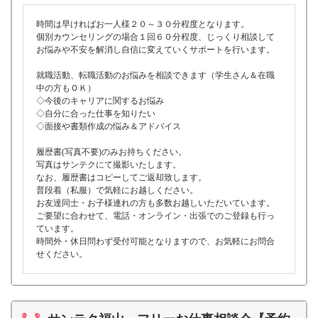
時間は早ければお一人様２０～３０分程度となります。
個別カウンセリングの場合１回６０分程度、じっくり相談して
お悩みや不安を解消し自信に変えていくサポートを行います。
就職活動、転職活動のお悩みを相談できます（学生さん＆在職
中の方もＯＫ）
◇今後のキャリアに関するお悩み
◇自分に合った仕事を知りたい
◇面接や書類作成の悩み＆アドバイス
履歴書(写真不要)のみお持ちください。
写真はサンテクにて撮影いたします。
なお、履歴書はコピーしてご返却致します。
普段着（私服）で気軽にお越しください。
お友達同士・お子様連れの方も多数お越しいただいています。
ご要望に合わせて、電話・オンライン・出張でのご登録も行っ
ています。
時間外・休日問わず受付可能となりますので、お気軽にお問合
せください。