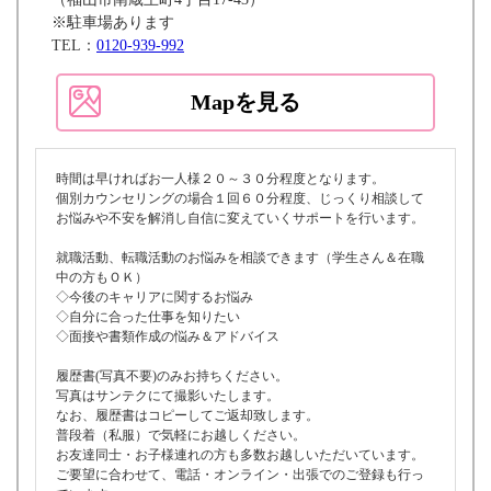
※駐車場あります
TEL：
0120-939-992
Mapを見る
時間は早ければお一人様２０～３０分程度となります。
個別カウンセリングの場合１回６０分程度、じっくり相談して
お悩みや不安を解消し自信に変えていくサポートを行います。
就職活動、転職活動のお悩みを相談できます（学生さん＆在職
中の方もＯＫ）
◇今後のキャリアに関するお悩み
◇自分に合った仕事を知りたい
◇面接や書類作成の悩み＆アドバイス
履歴書(写真不要)のみお持ちください。
写真はサンテクにて撮影いたします。
なお、履歴書はコピーしてご返却致します。
普段着（私服）で気軽にお越しください。
お友達同士・お子様連れの方も多数お越しいただいています。
ご要望に合わせて、電話・オンライン・出張でのご登録も行っ