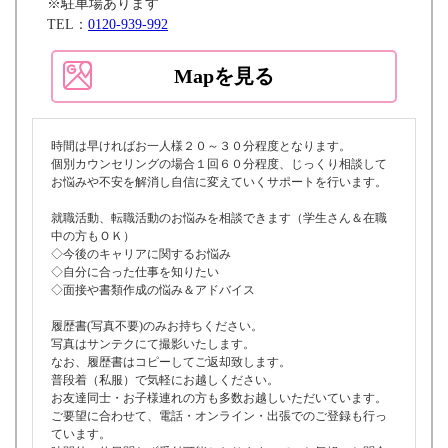
※駐車場あります
TEL：
0120-939-992
Mapを見る
時間は早ければお一人様２０～３０分程度となります。
個別カウンセリングの場合１回６０分程度、じっくり相談して
お悩みや不安を解消し自信に変えていくサポートを行います。
就職活動、転職活動のお悩みを相談できます（学生さん＆在職
中の方もＯＫ）
◇今後のキャリアに関するお悩み
◇自分に合った仕事を知りたい
◇面接や書類作成の悩み＆アドバイス
履歴書(写真不要)のみお持ちください。
写真はサンテクにて撮影いたします。
なお、履歴書はコピーしてご返却致します。
普段着（私服）で気軽にお越しください。
お友達同士・お子様連れの方も多数お越しいただいています。
ご要望に合わせて、電話・オンライン・出張でのご登録も行っ
ています。