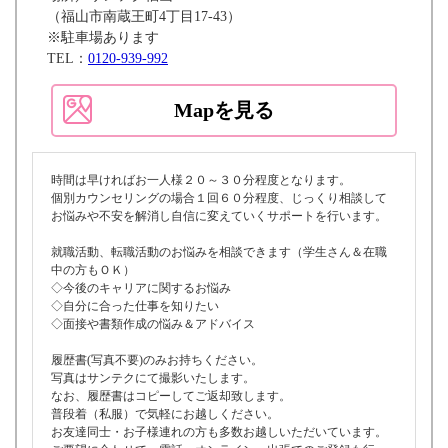
（福山市南蔵王町4丁目17-43）
※駐車場あります
TEL：
0120-939-992
Mapを見る
時間は早ければお一人様２０～３０分程度となります。
個別カウンセリングの場合１回６０分程度、じっくり相談して
お悩みや不安を解消し自信に変えていくサポートを行います。
就職活動、転職活動のお悩みを相談できます（学生さん＆在職
中の方もＯＫ）
◇今後のキャリアに関するお悩み
◇自分に合った仕事を知りたい
◇面接や書類作成の悩み＆アドバイス
履歴書(写真不要)のみお持ちください。
写真はサンテクにて撮影いたします。
なお、履歴書はコピーしてご返却致します。
普段着（私服）で気軽にお越しください。
お友達同士・お子様連れの方も多数お越しいただいています。