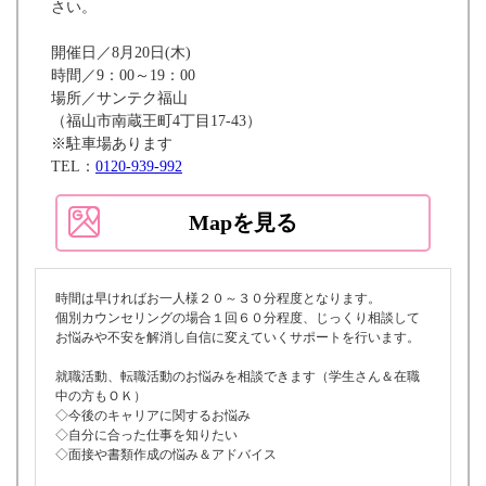
さい。
開催日／8月20日(木)
時間／9：00～19：00
場所／サンテク福山
（福山市南蔵王町4丁目17-43）
※駐車場あります
TEL：
0120-939-992
Mapを見る
時間は早ければお一人様２０～３０分程度となります。
個別カウンセリングの場合１回６０分程度、じっくり相談して
お悩みや不安を解消し自信に変えていくサポートを行います。
就職活動、転職活動のお悩みを相談できます（学生さん＆在職
中の方もＯＫ）
◇今後のキャリアに関するお悩み
◇自分に合った仕事を知りたい
◇面接や書類作成の悩み＆アドバイス