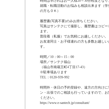
時間は早ければお一人様20～30分程度となり
就職・転職活動のお悩みも相談出来ます（学
の方もＯＫ）
履歴書(写真不要)のみお持ちください。
写真はサンテクにて撮影し、履歴書はコピー
ます。
普段着（私服）でお気軽にお越しください。
お友達同士・お子様連れの方も多数お越しい
す。
時間／10：00～15：00
場所／サンテク福山
（福山市南蔵王町4丁目17-43）
※駐車場あります
TEL：0120-939-992
時間外・休日の予約登録や、遠方の方向けに
ン・出張でのご相談も行っていますので、お
ください。
https://www.e-santech.jp/consultant/