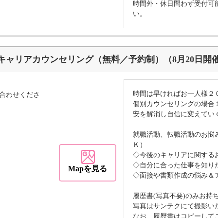
時間外・休日問わず受付可
い。
キャリアカウンセリング（無料／予約制）（8月20日開
時間は早ければお一人様２
合わせくださ
個別カウンセリングの場合
安を解消し自信に変えてい
就職活動、転職活動のお悩
Ｋ）
◇今後のキャリアに関する
◇自分に合った仕事を知り
Mapを見る
◇面接や書類作成の悩み＆
履歴書(写真不要)のみお持
写真はサンテクにて撮影い
なお、履歴書はコピーして