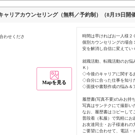
キャリアカウンセリング（無料／予約制）（8月19日開
時間は早ければお一人様２
合わせくださ
個別カウンセリングの場合
安を解消し自信に変えてい
就職活動、転職活動のお悩
Ｋ）
◇今後のキャリアに関する
◇自分に合った仕事を知り
Mapを見る
◇面接や書類作成の悩み＆
履歴書(写真不要)のみお持
写真はサンテクにて撮影い
なお、履歴書はコピーして
普段着（私服）で気軽にお
お友達同士・お子様連れの
ご要望に合わせて、電話・