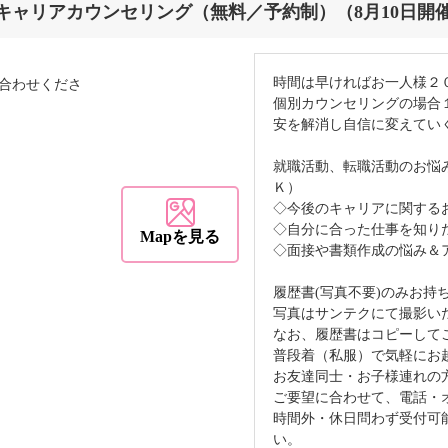
キャリアカウンセリング（無料／予約制）（8月10日開
時間は早ければお一人様２
合わせくださ
個別カウンセリングの場合
安を解消し自信に変えてい
就職活動、転職活動のお悩
Ｋ）
◇今後のキャリアに関する
◇自分に合った仕事を知り
Mapを見る
◇面接や書類作成の悩み＆
履歴書(写真不要)のみお持
写真はサンテクにて撮影い
なお、履歴書はコピーして
普段着（私服）で気軽にお
お友達同士・お子様連れの
ご要望に合わせて、電話・
時間外・休日問わず受付可
い。