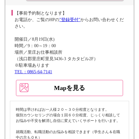
【事前予約制となります】
お電話か、ご覧のHPの
”登録受付”
からお問い合わせくだ
さい。
開催日／8月19日(水)
時間／9：00～19：00
場所／里庄お仕事相談所
（浅口郡里庄町里見3436-3 タカタビル2F）
※駐車場あります
TEL：0865-64-7141
Mapを見る
時間は早ければお一人様２０～３０分程度となります。
個別カウンセリングの場合１回６０分程度、じっくり相談して
お悩みや不安を解消し自信に変えていくサポートを行います。
就職活動、転職活動のお悩みを相談できます（学生さん＆在職
中の方もＯＫ）