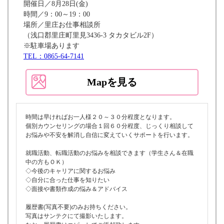
開催日／8月28日(金)
時間／9：00～19：00
場所／里庄お仕事相談所
（浅口郡里庄町里見3436-3 タカタビル2F）
※駐車場あります
TEL：0865-64-7141
Mapを見る
時間は早ければお一人様２０～３０分程度となります。
個別カウンセリングの場合１回６０分程度、じっくり相談して
お悩みや不安を解消し自信に変えていくサポートを行います。
就職活動、転職活動のお悩みを相談できます（学生さん＆在職
中の方もＯＫ）
◇今後のキャリアに関するお悩み
◇自分に合った仕事を知りたい
◇面接や書類作成の悩み＆アドバイス
履歴書(写真不要)のみお持ちください。
写真はサンテクにて撮影いたします。