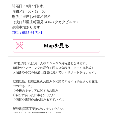
開催日／8月27日(木)
時間／9：00～19：00
場所／里庄お仕事相談所
（浅口郡里庄町里見3436-3 タカタビル2F）
※駐車場あります
TEL：0865-64-7141
Mapを見る
時間は早ければお一人様２０～３０分程度となります。
個別カウンセリングの場合１回６０分程度、じっくり相談して
お悩みや不安を解消し自信に変えていくサポートを行います。
就職活動、転職活動のお悩みを相談できます（学生さん＆在職
中の方もＯＫ）
◇今後のキャリアに関するお悩み
◇自分に合った仕事を知りたい
◇面接や書類作成の悩み＆アドバイス
履歴書(写真不要)のみお持ちください。