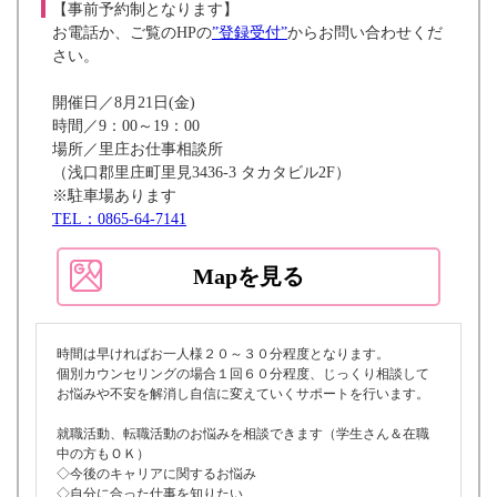
【事前予約制となります】
お電話か、ご覧のHPの
”登録受付”
からお問い合わせくだ
さい。
開催日／8月21日(金)
時間／9：00～19：00
場所／里庄お仕事相談所
（浅口郡里庄町里見3436-3 タカタビル2F）
※駐車場あります
TEL：0865-64-7141
Mapを見る
時間は早ければお一人様２０～３０分程度となります。
個別カウンセリングの場合１回６０分程度、じっくり相談して
お悩みや不安を解消し自信に変えていくサポートを行います。
就職活動、転職活動のお悩みを相談できます（学生さん＆在職
中の方もＯＫ）
◇今後のキャリアに関するお悩み
◇自分に合った仕事を知りたい