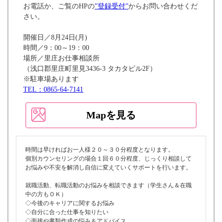
お電話か、ご覧のHPの
”登録受付”
からお問い合わせくだ
さい。
開催日／8月24日(月)
時間／9：00～19：00
場所／里庄お仕事相談所
（浅口郡里庄町里見3436-3 タカタビル2F）
※駐車場あります
TEL：0865-64-7141
Mapを見る
時間は早ければお一人様２０～３０分程度となります。
個別カウンセリングの場合１回６０分程度、じっくり相談して
お悩みや不安を解消し自信に変えていくサポートを行います。
就職活動、転職活動のお悩みを相談できます（学生さん＆在職
中の方もＯＫ）
◇今後のキャリアに関するお悩み
◇自分に合った仕事を知りたい
◇面接や書類作成の悩み＆アドバイス