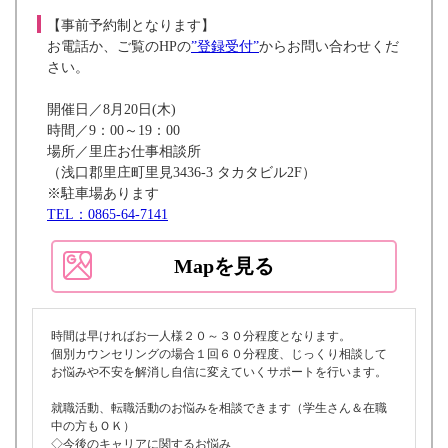
【事前予約制となります】
お電話か、ご覧のHPの
”登録受付”
からお問い合わせくだ
さい。
開催日／8月20日(木)
時間／9：00～19：00
場所／里庄お仕事相談所
（浅口郡里庄町里見3436-3 タカタビル2F）
※駐車場あります
TEL：0865-64-7141
Mapを見る
時間は早ければお一人様２０～３０分程度となります。
個別カウンセリングの場合１回６０分程度、じっくり相談して
お悩みや不安を解消し自信に変えていくサポートを行います。
就職活動、転職活動のお悩みを相談できます（学生さん＆在職
中の方もＯＫ）
◇今後のキャリアに関するお悩み