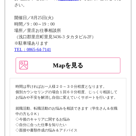
さい。
開催日／8月25日(火)
時間／9：00～19：00
場所／里庄お仕事相談所
（浅口郡里庄町里見3436-3 タカタビル2F）
※駐車場あります
TEL：0865-64-7141
Mapを見る
時間は早ければお一人様２０～３０分程度となります。
個別カウンセリングの場合１回６０分程度、じっくり相談して
お悩みや不安を解消し自信に変えていくサポートを行います。
就職活動、転職活動のお悩みを相談できます（学生さん＆在職
中の方もＯＫ）
◇今後のキャリアに関するお悩み
◇自分に合った仕事を知りたい
◇面接や書類作成の悩み＆アドバイス