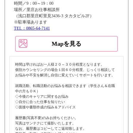
時間／9：00～19：00
場所／里庄お仕事相談所
（浅口郡里庄町里見3436-3 タカタビル2F）
※駐車場あります
TEL：0865-64-7141
Mapを見る
時間は早ければお一人様２０～３０分程度となります。
個別カウンセリングの場合１回６０分程度、じっくり相談して
お悩みや不安を解消し自信に変えていくサポートを行います。
就職活動、転職活動のお悩みを相談できます（学生さん＆在職
中の方もＯＫ）
◇今後のキャリアに関するお悩み
◇自分に合った仕事を知りたい
◇面接や書類作成の悩み＆アドバイス
履歴書(写真不要)のみお持ちください。
写真はサンテクにて撮影いたします。
なお、履歴書はコピーしてご返却致します。