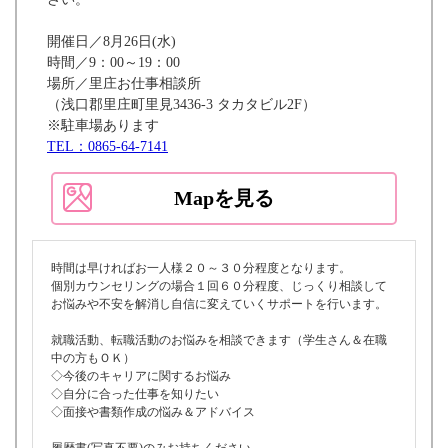
開催日／8月26日(水)
時間／9：00～19：00
場所／里庄お仕事相談所
（浅口郡里庄町里見3436-3 タカタビル2F）
※駐車場あります
TEL：0865-64-7141
Mapを見る
時間は早ければお一人様２０～３０分程度となります。
個別カウンセリングの場合１回６０分程度、じっくり相談して
お悩みや不安を解消し自信に変えていくサポートを行います。
就職活動、転職活動のお悩みを相談できます（学生さん＆在職
中の方もＯＫ）
◇今後のキャリアに関するお悩み
◇自分に合った仕事を知りたい
◇面接や書類作成の悩み＆アドバイス