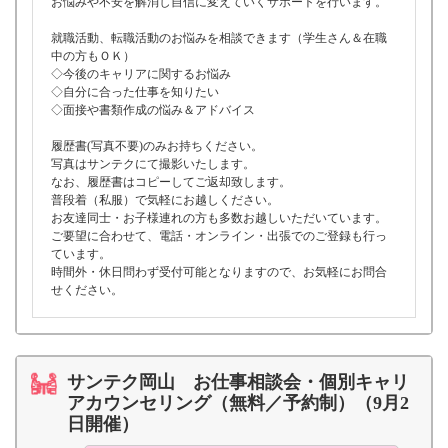
お悩みや不安を解消し自信に変えていくサポートを行います。
就職活動、転職活動のお悩みを相談できます（学生さん＆在職
中の方もＯＫ）
◇今後のキャリアに関するお悩み
◇自分に合った仕事を知りたい
◇面接や書類作成の悩み＆アドバイス
履歴書(写真不要)のみお持ちください。
写真はサンテクにて撮影いたします。
なお、履歴書はコピーしてご返却致します。
普段着（私服）で気軽にお越しください。
お友達同士・お子様連れの方も多数お越しいただいています。
ご要望に合わせて、電話・オンライン・出張でのご登録も行っ
ています。
時間外・休日問わず受付可能となりますので、お気軽にお問合
せください。
サンテク岡山 お仕事相談会・個別キャリ
アカウンセリング（無料／予約制）（9月2
日開催）