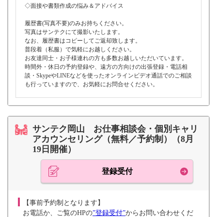
◇面接や書類作成の悩み＆アドバイス
履歴書(写真不要)のみお持ちください。
写真はサンテクにて撮影いたします。
なお、履歴書はコピーしてご返却致します。
普段着（私服）で気軽にお越しください。
お友達同士・お子様連れの方も多数お越しいただいています。
時間外・休日の予約登録や、遠方の方向けの出張登録・電話相
談・SkypeやLINEなどを使ったオンラインビデオ通話でのご相談
も行っていますので、お気軽にお問合せください。
サンテク岡山 お仕事相談会・個別キャリ
アカウンセリング（無料／予約制）（8月
19日開催）
登録受付
【事前予約制となります】
お電話か、ご覧のHPの
”登録受付”
からお問い合わせくだ