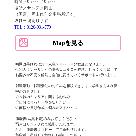
時間／9：00～19：00
場所／サンテク岡山
（国富／岡山東年金事務所近く）
※駐車場あります
TEL：0120-931-779
Mapを見る
時間は早ければお一人様２０～３０分程度となります。
個別カウンセリングの場合１回６０分程度、じっくり相談して
お悩みや不安を解消し自信に変えていくサポートを行います。
就職活動、転職活動のお悩みを相談できます（学生さん＆在職
中の方もＯＫ）
◇今後のキャリアに関するお悩み
◇自分に合った仕事を知りたい
◇面接や書類作成の悩み＆アドバイス
履歴書(写真不要)のみお持ちください。
写真はサンテクにて撮影いたします。
なお、履歴書はコピーしてご返却致します。
普段着（私服）で気軽にお越しください。