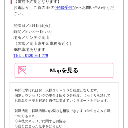
【事前予約制となります】
お電話か、ご覧のHPの
”登録受付”
からお問い合わせくだ
さい。
開催日／8月18日(火)
時間／9：00～19：00
場所／サンテク岡山
（国富／岡山東年金事務所近く）
※駐車場あります
TEL：0120-931-779
Mapを見る
時間は早ければお一人様２０～３０分程度となります。
個別カウンセリングの場合１回６０分程度、じっくり相談して
お悩みや不安を解消し自信に変えていくサポートを行います。
就職活動、転職活動のお悩みを相談できます（学生さん＆在職
中の方もＯＫ）
◇今後のキャリアに関するお悩み
◇自分に合った仕事を知りたい