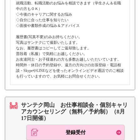
就職活動、転職活動のお悩みを相談できます（学生さん＆在職
中の方もＯＫ）
◇今後のキャリアに関するお悩み
◇自分に合った仕事を知りたい
◇面接や書類作成の悩み＆アドバイス
履歴書(写真不要)のみお持ちください。
写真はサンテクにて撮影いたします。
なお、履歴書はコピーしてご返却致します。
普段着（私服）で気軽にお越しください。
お友達同士・お子様連れの方も多数お越しいただいています。
時間外・休日の予約登録や、遠方の方向けの出張登録・電話相
談・SkypeやLINEなどを使ったオンラインビデオ通話でのご相談
も行っていますので、お気軽にお問合せください。
サンテク岡山 お仕事相談会・個別キャリ
アカウンセリング（無料／予約制）（8月
17日開催）
登録受付