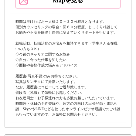
Mapを見る
時間は早ければお一人様２０～３０分程度となります。
個別カウンセリングの場合１回６０分程度、じっくり相談して
お悩みや不安を解消し自信に変えていくサポートを行います。
就職活動、転職活動のお悩みを相談できます（学生さん＆在職
中の方もＯＫ）
◇今後のキャリアに関するお悩み
◇自分に合った仕事を知りたい
◇面接や書類作成の悩み＆アドバイス
履歴書(写真不要)のみお持ちください。
写真はサンテクにて撮影いたします。
なお、履歴書はコピーしてご返却致します。
普段着（私服）で気軽にお越しください。
お友達同士・お子様連れの方も多数お越しいただいています。
時間外・休日の予約登録や、遠方の方向けの出張登録・電話相
談・SkypeやLINEなどを使ったオンラインビデオ通話でのご相談
も行っていますので、お気軽にお問合せください。