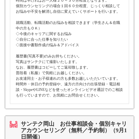
時間は早ければお一人様２０～３０分程度となります。
個別カウンセリングの場合１回６０分程度、じっくり相談して
お悩みや不安を解消し自信に変えていくサポートを行います。
就職活動、転職活動のお悩みを相談できます（学生さん＆在職
中の方もＯＫ）
◇今後のキャリアに関するお悩み
◇自分に合った仕事を知りたい
◇面接や書類作成の悩み＆アドバイス
履歴書(写真不要)のみお持ちください。
写真はサンテクにて撮影いたします。
なお、履歴書はコピーしてご返却致します。
普段着（私服）で気軽にお越しください。
お友達同士・お子様連れの方も多数お越しいただいています。
時間外・休日の予約登録や、遠方の方向けの出張登録・電話相
談・SkypeやLINEなどを使ったオンラインビデオ通話でのご相談
も行っていますので、お気軽にお問合せください。
サンテク岡山 お仕事相談会・個別キャリ
アカウンセリング（無料／予約制）（9月1
日開催）