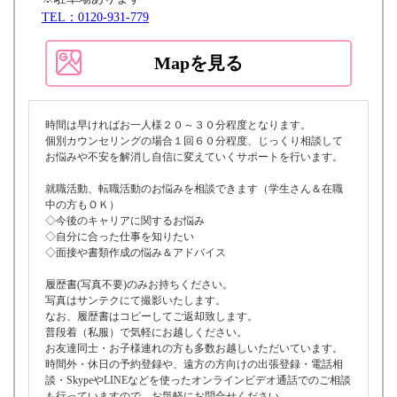
TEL：0120-931-779
Mapを見る
時間は早ければお一人様２０～３０分程度となります。
個別カウンセリングの場合１回６０分程度、じっくり相談して
お悩みや不安を解消し自信に変えていくサポートを行います。
就職活動、転職活動のお悩みを相談できます（学生さん＆在職
中の方もＯＫ）
◇今後のキャリアに関するお悩み
◇自分に合った仕事を知りたい
◇面接や書類作成の悩み＆アドバイス
履歴書(写真不要)のみお持ちください。
写真はサンテクにて撮影いたします。
なお、履歴書はコピーしてご返却致します。
普段着（私服）で気軽にお越しください。
お友達同士・お子様連れの方も多数お越しいただいています。
時間外・休日の予約登録や、遠方の方向けの出張登録・電話相
談・SkypeやLINEなどを使ったオンラインビデオ通話でのご相談
も行っていますので、お気軽にお問合せください。