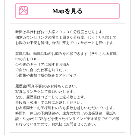
Mapを見る
時間は早ければお一人様２０～３０分程度となります。
個別カウンセリングの場合１回６０分程度、じっくり相談して
お悩みや不安を解消し自信に変えていくサポートを行います。
就職活動、転職活動のお悩みを相談できます（学生さん＆在職
中の方もＯＫ）
◇今後のキャリアに関するお悩み
◇自分に合った仕事を知りたい
◇面接や書類作成の悩み＆アドバイス
履歴書(写真不要)のみお持ちください。
写真はサンテクにて撮影いたします。
なお、履歴書はコピーしてご返却致します。
普段着（私服）で気軽にお越しください。
お友達同士・お子様連れの方も多数お越しいただいています。
時間外・休日の予約登録や、遠方の方向けの出張登録・電話相
談・SkypeやLINEなどを使ったオンラインビデオ通話でのご相談
も行っていますので、お気軽にお問合せください。