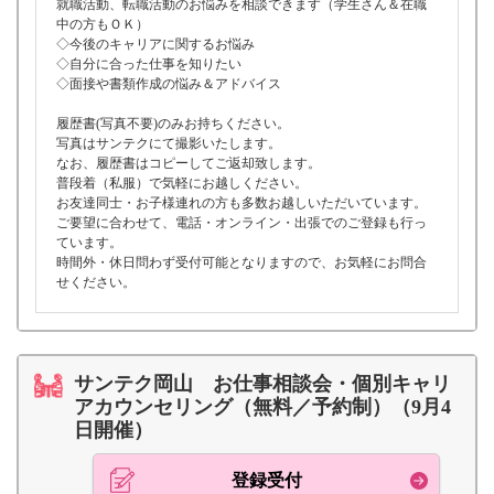
就職活動、転職活動のお悩みを相談できます（学生さん＆在職
中の方もＯＫ）
◇今後のキャリアに関するお悩み
◇自分に合った仕事を知りたい
◇面接や書類作成の悩み＆アドバイス
履歴書(写真不要)のみお持ちください。
写真はサンテクにて撮影いたします。
なお、履歴書はコピーしてご返却致します。
普段着（私服）で気軽にお越しください。
お友達同士・お子様連れの方も多数お越しいただいています。
ご要望に合わせて、電話・オンライン・出張でのご登録も行っ
ています。
時間外・休日問わず受付可能となりますので、お気軽にお問合
せください。
サンテク岡山 お仕事相談会・個別キャリ
アカウンセリング（無料／予約制）（9月4
日開催）
登録受付