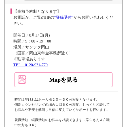
【事前予約制となります】
お電話か、ご覧のHPの
”登録受付”
からお問い合わせくだ
さい。
開催日／8月17日(月)
時間／9：00～19：00
場所／サンテク岡山
（国富／岡山東年金事務所近く）
※駐車場あります
TEL：0120-931-779
Mapを見る
時間は早ければお一人様２０～３０分程度となります。
個別カウンセリングの場合１回６０分程度、じっくり相談して
お悩みや不安を解消し自信に変えていくサポートを行います。
就職活動、転職活動のお悩みを相談できます（学生さん＆在職
中の方もＯＫ）