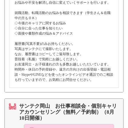
お悩みや不安を解消し自信に変えていくサポートを行います。
就職活動、転職活動のお悩みを相談できます（学生さん＆在職
中の方もＯＫ）
◇今後のキャリアに関するお悩み
◇自分に合った仕事を知りたい
◇面接や書類作成の悩み＆アドバイス
履歴書(写真不要)のみお持ちください。
写真はサンテクにて撮影いたします。
なお、履歴書はコピーしてご返却致します。
普段着（私服）で気軽にお越しください。
お友達同士・お子様連れの方も多数お越しいただいています。
時間外・休日の予約登録や、遠方の方向けの出張登録・電話相
談・SkypeやLINEなどを使ったオンラインビデオ通話でのご相談
も行っていますので、お気軽にお問合せください。
サンテク岡山 お仕事相談会・個別キャリ
アカウンセリング（無料／予約制）（8月
10日開催）