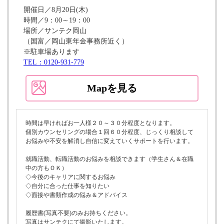
開催日／8月20日(木)
時間／9：00～19：00
場所／サンテク岡山
（国富／岡山東年金事務所近く）
※駐車場あります
TEL：0120-931-779
Mapを見る
時間は早ければお一人様２０～３０分程度となります。
個別カウンセリングの場合１回６０分程度、じっくり相談して
お悩みや不安を解消し自信に変えていくサポートを行います。
就職活動、転職活動のお悩みを相談できます（学生さん＆在職
中の方もＯＫ）
◇今後のキャリアに関するお悩み
◇自分に合った仕事を知りたい
◇面接や書類作成の悩み＆アドバイス
履歴書(写真不要)のみお持ちください。
写真はサンテクにて撮影いたします。