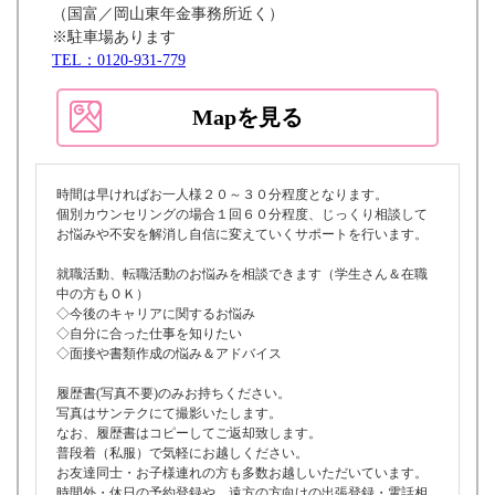
（国富／岡山東年金事務所近く）
※駐車場あります
TEL：0120-931-779
Mapを見る
時間は早ければお一人様２０～３０分程度となります。
個別カウンセリングの場合１回６０分程度、じっくり相談して
お悩みや不安を解消し自信に変えていくサポートを行います。
就職活動、転職活動のお悩みを相談できます（学生さん＆在職
中の方もＯＫ）
◇今後のキャリアに関するお悩み
◇自分に合った仕事を知りたい
◇面接や書類作成の悩み＆アドバイス
履歴書(写真不要)のみお持ちください。
写真はサンテクにて撮影いたします。
なお、履歴書はコピーしてご返却致します。
普段着（私服）で気軽にお越しください。
お友達同士・お子様連れの方も多数お越しいただいています。
時間外・休日の予約登録や、遠方の方向けの出張登録・電話相