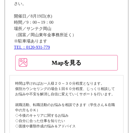
さい。
開催日／8月19日(水)
時間／9：00～19：00
場所／サンテク岡山
（国富／岡山東年金事務所近く）
※駐車場あります
TEL：0120-931-779
Mapを見る
時間は早ければお一人様２０～３０分程度となります。
個別カウンセリングの場合１回６０分程度、じっくり相談して
お悩みや不安を解消し自信に変えていくサポートを行います。
就職活動、転職活動のお悩みを相談できます（学生さん＆在職
中の方もＯＫ）
◇今後のキャリアに関するお悩み
◇自分に合った仕事を知りたい
◇面接や書類作成の悩み＆アドバイス