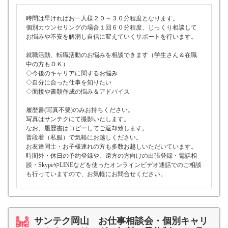
時間は早ければお一人様２０～３０分程度となります。
個別カウンセリングの場合１回６０分程度、じっくり相談して
お悩みや不安を解消し自信に変えていくサポートを行います。
就職活動、転職活動のお悩みを相談できます（学生さん＆在職
中の方もＯＫ）
◇今後のキャリアに関するお悩み
◇自分に合った仕事を知りたい
◇面接や書類作成の悩み＆アドバイス
履歴書(写真不要)のみお持ちください。
写真はサンテクにて撮影いたします。
なお、履歴書はコピーしてご返却致します。
普段着（私服）で気軽にお越しください。
お友達同士・お子様連れの方も多数お越しいただいています。
時間外・休日の予約登録や、遠方の方向けの出張登録・電話相
談・SkypeやLINEなどを使ったオンラインビデオ通話でのご相談
も行っていますので、お気軽にお問合せください。
サンテク岡山 お仕事相談会・個別キャリ