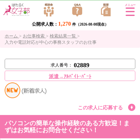
Tog
gle
1,270
公開求人数：
navi
件（2026-08-08現在）
gati
ホーム
>
お仕事検索
>
検索結果一覧
>
on
入力や電話対応が中心の事務スタッフのお仕事
02889
求人番号：
派遣→ｱﾙﾊﾞｲﾄ･ﾊﾟｰﾄ
この求人に応募する
パソコンの簡単な操作経験のある方歓迎！ま
ずはお気軽にお問合せください！