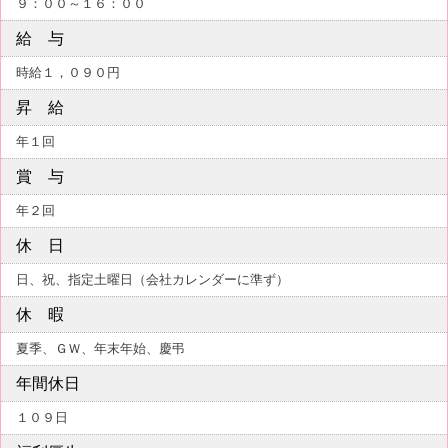
９：００～１６：００
給 与
時給１，０９０円
昇 給
年１回
賞 与
年２回
休 日
日、祝、指定土曜日（会社カレンダーに準ず）
休 暇
夏季、ＧＷ、年末年始、慶弔
年間休日
１０９日