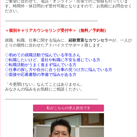
ご要望に合わせて、電話・オンライン・出張でのご登録も行っていま
す。時間外・休日問わず受付可能となりますので、お気軽にお問合せく
ださい。
----------------------------------------------------------------------------
＜個別キャリアカウンセリング受付中＞（無料／予約制）
就職、転職、仕事に関する悩みに、
経験豊富なカウンセラー
が、一人ひ
とりの個性に合わせたアドバイスでサポート致します。
◇初めての就職活動で悩んでいる学生さん
◇転職したいけど、退社や転職に不安を感じている方
◇転職活動がうまく進まず悩んでいる方
◇仕事の探し方や自分に合う仕事の見つけ方に悩んでいる方
◇面接や応募書類の準備で悩みがある方
「今更聞けない」なんてことはありません。
みなさんの悩みをお気軽にご相談ください。
----------------------------------------------------------------------------
私がこちらの求人担当です