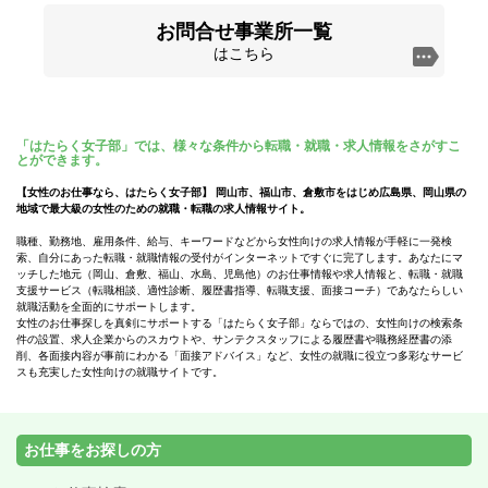
お問合せ事業所一覧
はこちら
「はたらく女子部」では、様々な条件から転職・就職・求人情報をさがすこ
とができます。
【女性のお仕事なら、はたらく女子部】 岡山市、福山市、倉敷市をはじめ広島県、岡山県の
地域で最大級の女性のための就職・転職の求人情報サイト。
職種、勤務地、雇用条件、給与、キーワードなどから女性向けの求人情報が手軽に一発検
索、自分にあった転職・就職情報の受付がインターネットですぐに完了します。あなたにマ
ッチした地元（岡山、倉敷、福山、水島、児島他）のお仕事情報や求人情報と、転職・就職
支援サービス（転職相談、適性診断、履歴書指導、転職支援、面接コーチ）であなたらしい
就職活動を全面的にサポートします。
女性のお仕事探しを真剣にサポートする「はたらく女子部」ならではの、女性向けの検索条
件の設置、求人企業からのスカウトや、サンテクスタッフによる履歴書や職務経歴書の添
削、各面接内容が事前にわかる「面接アドバイス」など、女性の就職に役立つ多彩なサービ
スも充実した女性向けの就職サイトです。
お仕事をお探しの方