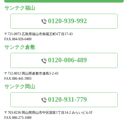
サンテク福山
0120-939-992
〒721-0973 広島県福山市南蔵王町4丁目17-43
FAX.084-926-0489
サンテク倉敷
0120-006-489
〒712-8012 岡山県倉敷市連島5-2-43
FAX.086-441-5903
サンテク岡山
0120-931-779
〒703-8236 岡山県岡山市中区国富1丁目14-2 みらいビル1F
FAX.086-273-1089