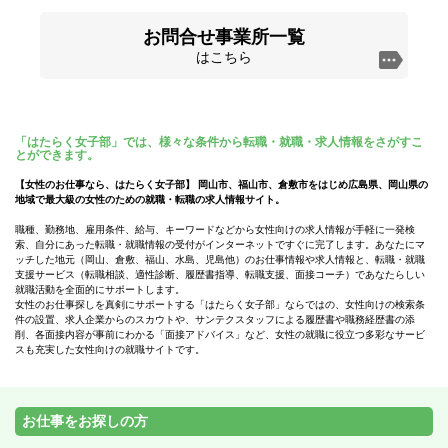
お問合せ事業所一覧
はこちら
「はたらく女子部」では、様々な条件から転職・就職・求人情報をさがすこ
とができます。
【女性のお仕事なら、はたらく女子部】 岡山市、福山市、倉敷市をはじめ広島県、岡山県の
地域で最大級の女性のための就職・転職の求人情報サイト。
職種、勤務地、雇用条件、給与、キーワードなどから女性向けの求人情報が手軽に一発検
索、自分にあった転職・就職情報の受付がインターネットですぐに完了します。あなたにマ
ッチした地元（岡山、倉敷、福山、水島、児島他）のお仕事情報や求人情報と、転職・就職
支援サービス（転職相談、適性診断、履歴書指導、転職支援、面接コーチ）であなたらしい
就職活動を全面的にサポートします。
女性のお仕事探しを真剣にサポートする「はたらく女子部」ならではの、女性向けの検索条
件の設置、求人企業からのスカウトや、サンテクスタッフによる履歴書や職務経歴書の添
削、各面接内容が事前にわかる「面接アドバイス」など、女性の就職に役立つ多彩なサービ
スも充実した女性向けの就職サイトです。
お仕事をお探しの方