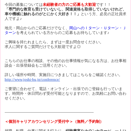
今回の募集については
未経験者の方のご応募も大歓迎
です！！
「専門的な教育も受けていないし、関連資格も取得していないけれど、
車や機械に触れるのがとにかく大好き！！」
という方、必見の正社員求
人ですよ♪
地元・岡山からのご応募だけでなく、
岡山へのＩターン・Ｕターン・Ｊ
ターン
を考えられている方からのご応募もお待ちしています♪
ご興味を持たれましたら、まずは一度お問合せください。
求人に関するご質問だけでも大歓迎ですよ◎
こちらのお仕事の相談、その他のお仕事情報が気になる方は、お仕事相
談会・出張登録会もご活用ください。
詳しい場所や時間、実施日につきましてはこちらをご確認ください。
http://www.joshi-bu.jp/conference/
ご要望に合わせて、電話・オンライン・出張でのご登録も行っていま
す。時間外・休日問わず受付可能となりますので、お気軽にお問い合わ
せください。
----------------------------------------------------------------------------
＜個別キャリアカウンセリング受付中＞（無料／予約制）
就職、転職、仕事に関する悩みに、
経験豊富なカウンセラー
が、一人ひ