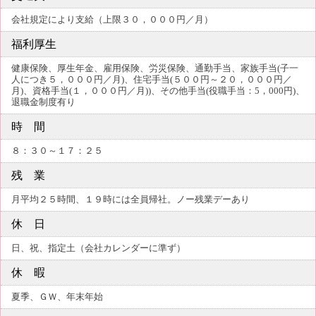
会社規定により支給（上限３０，０００円／月）
福利厚生
健康保険、厚生年金、雇用保険、労災保険、通勤手当、家族手当(子一
人につき５，０００円／月)、住宅手当(５００円～２０，０００円／
月)、資格手当(１，０００円／月))、その他手当(役職手当：5，000円)、
退職金制度有り
時 間
８：３０～１７：２５
残 業
月平均２５時間、１９時には全員帰社。ノー残業デーあり
休 日
日、祝、指定土（会社カレンダーに準ず）
休 暇
夏季、ＧＷ、年末年始