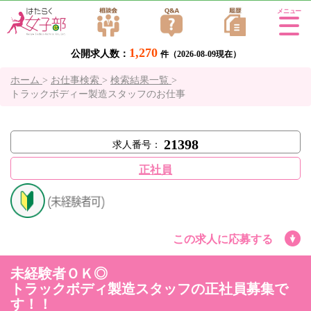
Tog
gle
1,270
公開求人数：
navi
件（2026-08-09現在）
gati
ホーム
>
お仕事検索
>
検索結果一覧
>
on
トラックボディー製造スタッフのお仕事
21398
求人番号：
正社員
この求人に応募する
未経験者ＯＫ◎
トラックボディ製造スタッフの正社員募集で
す！！