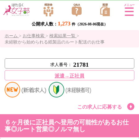
Tog
gle
1,273
公開求人数：
navi
件（2026-08-06現在）
gati
ホーム
>
お仕事検索
>
検索結果一覧
>
on
未経験から始められる紙製品のルート配送のお仕事
21781
求人番号：
派遣→正社員
この求人に応募する
６ヶ月後に正社員へ登用の可能性があるお仕
事◎ルート営業◎ノルマ無し