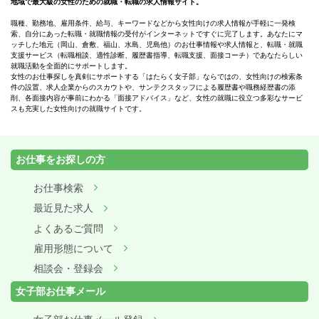
地域で最大級の女性のための就職・転職の求人情報サイト。
職種、勤務地、雇用条件、給与、キーワードなどから女性向けの求人情報が手軽に一発検
索、自分にあった転職・就職情報の受付がインターネットですぐに完了します。あなたにマ
ッチした地元（岡山、倉敷、福山、水島、児島他）のお仕事情報や求人情報と、転職・就職
支援サービス（転職相談、適性診断、履歴書指導、転職支援、面接コーチ）であなたらしい
就職活動を全面的にサポートします。
女性のお仕事探しを真剣にサポートする「はたらく女子部」ならではの、女性向けの検索条
件の設置、求人企業からのスカウトや、サンテクスタッフによる履歴書や職務経歴書の添
削、各面接内容が事前にわかる「面接アドバイス」など、女性の就職に役立つ多彩なサービ
スも充実した女性向けの就職サイトです。
お仕事をお探しの方
お仕事検索
最近見た求人
よくあるご質問
雇用形態について
相談会・登録会
女子部お仕事メール