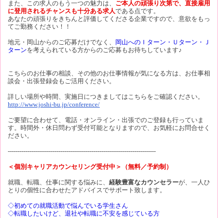
また、この求人のもう一つの魅力は、
ご本人の頑張り次第で、直接雇用
に登用されるチャンスも十分ある求人
である点です。
あなたの頑張りをきちんと評価してくださる企業ですので、意欲をもっ
てご勤務ください！！
地元・岡山からのご応募だけでなく、
岡山へのＩターン・Ｕターン・Ｊ
ターン
を考えられている方からのご応募もお待ちしています♪
こちらのお仕事の相談、その他のお仕事情報が気になる方は、お仕事相
談会・出張登録会もご活用ください。
詳しい場所や時間、実施日につきましてはこちらをご確認ください。
http://www.joshi-bu.jp/conference/
ご要望に合わせて、電話・オンライン・出張でのご登録も行っていま
す。時間外・休日問わず受付可能となりますので、お気軽にお問合せく
ださい。
----------------------------------------------------------------------------
＜個別キャリアカウンセリング受付中＞（無料／予約制）
就職、転職、仕事に関する悩みに、
経験豊富なカウンセラー
が、一人ひ
とりの個性に合わせたアドバイスでサポート致します。
◇初めての就職活動で悩んでいる学生さん
◇転職したいけど、退社や転職に不安を感じている方