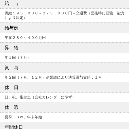
給 与
月給１９５，０００～２７５，０００円＋交通費（面接時に経験・能力
により決定）
給与例
年収２８０～４００万円
昇 給
年１回（７月）
賞 与
年２回（７月、１２月）※業績により決算賞与支給：１月
休 日
日、祝、指定土（会社カレンダーに準ず）
休 暇
夏季、ＧＷ、年末年始
年間休日