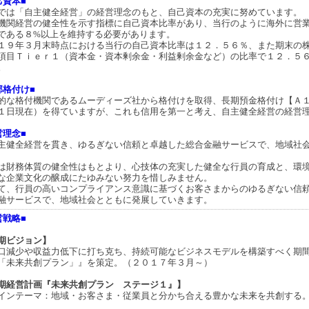
己資本■
では「自主健全経営」の経営理念のもと、自己資本の充実に努めています。
機関経営の健全性を示す指標に自己資本比率があり、当行のように海外に営
である８%以上を維持する必要があります。
１９年３月末時点における当行の自己資本比率は１２．５６％、また期末の
項目Ｔｉｅｒ１（資本金・資本剰余金・利益剰余金など）の比率で１２．５
。
部格付け■
的な格付機関であるムーディーズ社から格付けを取得、長期預金格付け【Ａ
１日現在）を得ていますが、これも信用を第一と考え、自主健全経営の経営
営理念■
主健全経営を貫き、ゆるぎない信頼と卓越した総合金融サービスで、地域社
は財務体質の健全性はもとより、心技体の充実した健全な行員の育成と、環
な企業文化の醸成にたゆみない努力を惜しみません。
て、行員の高いコンプライアンス意識に基づくお客さまからのゆるぎない信
融サービスで、地域社会とともに発展していきます。
営戦略■
期ビジョン】
口減少や収益力低下に打ち克ち、持続可能なビジネスモデルを構築すべく期
「未来共創プラン」』を策定。（２０１７年３月～）
期経営計画『未来共創プラン ステージ１』】
インテーマ：地域・お客さま・従業員と分かち合える豊かな未来を共創する