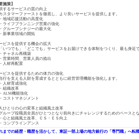
要施策】
供するサービスの質の向上
スタマーファーストを徹底し、より良いサービスを提供します。
地域応援活動の高度化
イフプランニング営業の強化
ループシナジーの最大化
新事業領域の開拓
ービスを提供する機会の拡大
いつでも」「どこでも」サービスをお届けできる体制をつくり、最も身近で
チャネル再構築
業時間、営業人員の捻出
人材再配置
ービスを提供するための体力の強化
行を支える人財を育成するとともに経営管理機能を強化します。
人材育成強化
組織改革
LM機能強化
コストマネジメント
人ひとりの心の変革と組織風土改革
ループ役職員全員がひとつとなり前向きにチャレンジするためのベースと
と組織風土改革、ＣＳ・ＥＳ向上
コンプラインアンス
れまでの経歴・職歴を活かして、東証一部上場の地方銀行の「専門職」へ転