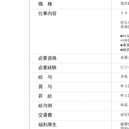
地方
職 種
１９
仕事内容
あな
具体
■М
や外
■事
■融
弁護
必要資格
ビジ
必要経験
月収
給 与
年２
賞 与
年１
昇 給
年収
給与例
会社
交通費
健康
福利厚生
奨励