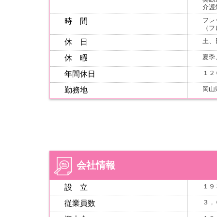
介護
フレ
時 間
（フ
土、
休 日
夏季
休 暇
１２
年間休日
岡山
勤務地
会社情報
１９
設 立
３，
従業員数