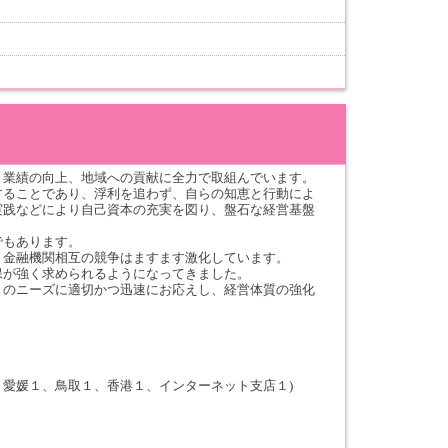
き業績の向上、地域への貢献に全力で取組んでいます。
することであり、浮利を追わず、自らの知恵と行動によ
実践などにより自己資本の充実を図り、盤石な経営基盤
でもあります。
、金融機関相互の競争はますます激化しています。
保が強く求められるようになってきました。
まのニーズに適切かつ迅速にお応えし、経営体質の強化
愛媛１、鳥取１、香港１、インターネット支店１)