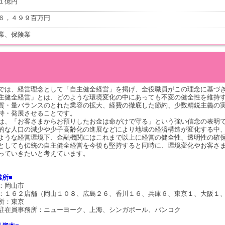
１億円
６，４９９百万円
業、保険業
では、経営理念として「自主健全経営」を掲げ、全役職員がこの理念に基づ
主健全経営」とは、どのような環境変化の中にあっても不変の健全性を維持
質・量バランスのとれた業容の拡大、経費の徹底した節約、少数精鋭主義の
持・発展させることです。
は、「お客さまからお預りしたお金は命がけで守る」という強い信念の表明
的な人口の減少や少子高齢化の進展などにより地域の経済構造が変化する中
ような経営環境下、金融機関にはこれまで以上に経営の健全性、透明性の確
としても伝統の自主健全経営を今後も堅持すると同時に、環境変化やお客さ
っていきたいと考えています。
業所■
：岡山市
：１６２店舗（岡山１０８、広島２６、香川１６、兵庫６、東京１、大阪１、
所：東京
駐在員事務所：ニューヨーク、上海、シンガポール、バンコク