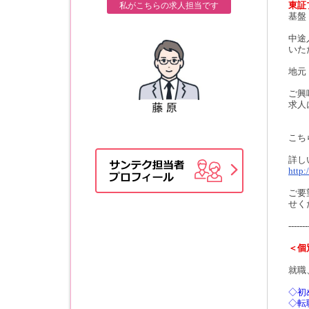
東証
私がこちらの求人担当です
基盤
中途
いた
地元
ご興
求人
こち
詳し
http:
ご要
せく
-------
＜個
就職
◇初
◇転