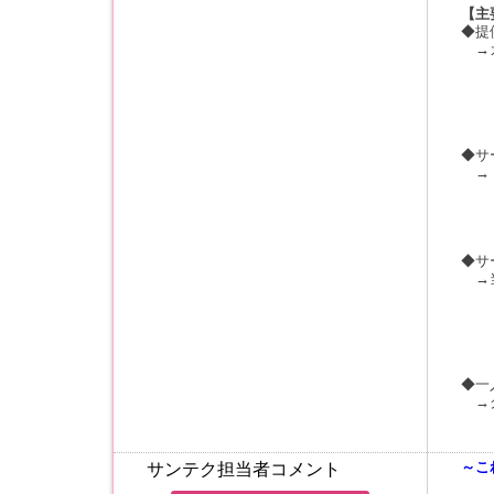
【主
◆提
→カ
・
・ラ
・グ
・
◆サ
→「
・
・営
・
◆サ
→当
・
・
・A
・
◆一
→グ
・心
・
～こ
サンテク担当者コメント