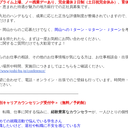
プライム上場、ノー残業デーあり、完全週休２日制（土日祝完全休み）、育
・恵まれた待遇が魅力の地方銀行での正社員募集です。
入社のハンデもなく、成果に応じた正当な評価制度が整備されていますので
だけます。
・岡山からのご応募だけでなく、
岡山へのＩターン・Ｕターン・Ｊターン
を
味を持たれたら、まずは一度お気軽にお問い合わせください。
に関するご質問だけでも大歓迎ですよ！
らのお仕事の相談、その他のお仕事情報が気になる方は、お仕事相談会・出
い場所や時間、実施日につきましてはこちらをご確認ください。
//www.joshi-bu.jp/conference/
望に合わせて、電話・オンライン・出張でのご登録も行っています。時間外
ださい。
---------------------------------------------------------------------
別キャリアカウンセリング受付中＞（無料／予約制）
、転職、仕事に関する悩みに、
経験豊富なカウンセラー
が、一人ひとりの個
めての就職活動で悩んでいる学生さん
職したいけど、退社や転職に不安を感じている方