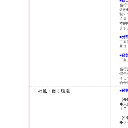
■自
当行
金融
制）
２０
本的
ます
■外
世界
月３
■経
『自
当行
健全
そし
合金
■経
社風・働く環境
【長
◆人
１７
【中
◆メ