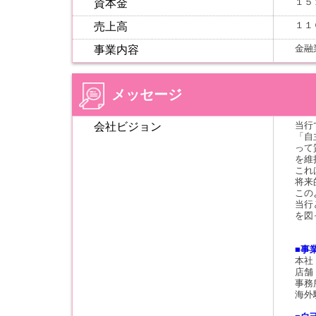
１５
資本金
１１
売上高
金融
事業内容
メッセージ
当行
会社ビジョン
「自
って
を維
これ
将来
この
当行
を図
■事
本社
店舗
事務
海外