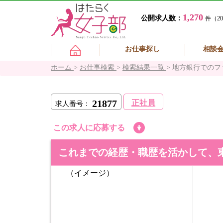
1,270
公開求人数：
件（20
お仕事探し
相談
ホーム
>
お仕事検索
>
検索結果一覧
>
地方銀行でのフ
21877
正社員
求人番号：
この求人に応募する
これまでの経歴・職歴を活かして、
（イメージ）