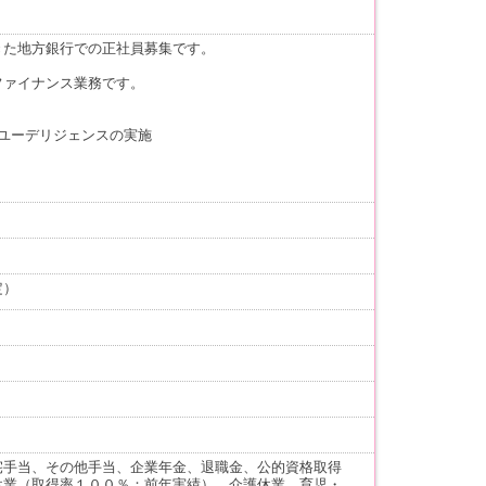
きた地方銀行での正社員募集です。
ファイナンス業務です。
ユーデリジェンスの実施
定）
宅手当、その他手当、企業年金、退職金、公的資格取得
休業（取得率１００％：前年実績）、介護休業、育児・