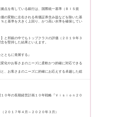
業拠点を有している銀行は、国際統一基準（ＢＩＳ規
株価の変動に左右される有価証券含み益などを除いた基
６％と基準を大きく上回り、かつ高い水準を確保してい
１】と邦銀の中でもトップクラスの評価（２０１９年３
理念を堅持した結果といえます。
会とともに発展する』
境変化やお客さまのニーズに柔軟かつ的確に対応できる
頼と、お客さまのニーズに的確にお応えする卓越した総
間１０年の長期経営計画１０年戦略『Ｖｉｓｉｏｎ２０
。（２０１７年４月～２０２０年３月）