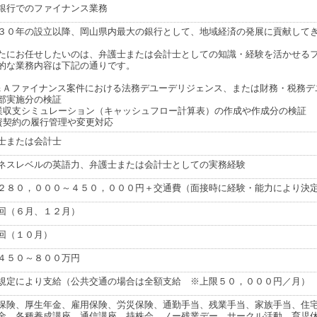
銀行でのファイナンス業務
３０年の設立以降、岡山県内最大の銀行として、地域経済の発展に貢献して
たにお任せしたいのは、弁護士または会計士としての知識・経験を活かせる
的な業務内容は下記の通りです。
＆Ａファイナンス案件における法務デユーデリジェンス、または財務・税務デ
部実施分の検証
業収支シミュレーション（キャッシュフロー計算表）の作成や作成分の検証
資契約の履行管理や変更対応
士または会計士
ネスレベルの英語力、弁護士または会計士としての実務経験
２８０，０００～４５０，０００円＋交通費（面接時に経験・能力により決
回（６月、１２月）
回（１０月）
４５０～８００万円
規定により支給（公共交通の場合は全額支給 ※上限５０，０００円／月）
保険、厚生年金、雇用保険、労災保険、通勤手当、残業手当、家族手当、住
金、各種養成講座、通信講座、持株会、ノー残業デー、サークル活動、育児