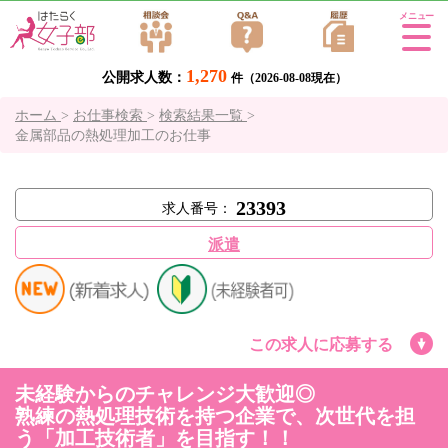
Tog
gle
1,270
公開求人数：
navi
件（2026-08-08現在）
gati
ホーム
>
お仕事検索
>
検索結果一覧
>
on
金属部品の熱処理加工のお仕事
23393
求人番号：
派遣
この求人に応募する
未経験からのチャレンジ大歓迎◎
熟練の熱処理技術を持つ企業で、次世代を担
う「加工技術者」を目指す！！