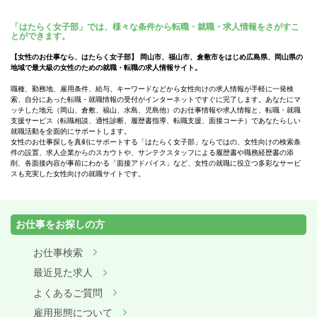
「はたらく女子部」では、様々な条件から転職・就職・求人情報をさがすこ
とができます。
【女性のお仕事なら、はたらく女子部】 岡山市、福山市、倉敷市をはじめ広島県、岡山県の
地域で最大級の女性のための就職・転職の求人情報サイト。
職種、勤務地、雇用条件、給与、キーワードなどから女性向けの求人情報が手軽に一発検
索、自分にあった転職・就職情報の受付がインターネットですぐに完了します。あなたにマ
ッチした地元（岡山、倉敷、福山、水島、児島他）のお仕事情報や求人情報と、転職・就職
支援サービス（転職相談、適性診断、履歴書指導、転職支援、面接コーチ）であなたらしい
就職活動を全面的にサポートします。
女性のお仕事探しを真剣にサポートする「はたらく女子部」ならではの、女性向けの検索条
件の設置、求人企業からのスカウトや、サンテクスタッフによる履歴書や職務経歴書の添
削、各面接内容が事前にわかる「面接アドバイス」など、女性の就職に役立つ多彩なサービ
スも充実した女性向けの就職サイトです。
お仕事をお探しの方
お仕事検索
最近見た求人
よくあるご質問
雇用形態について