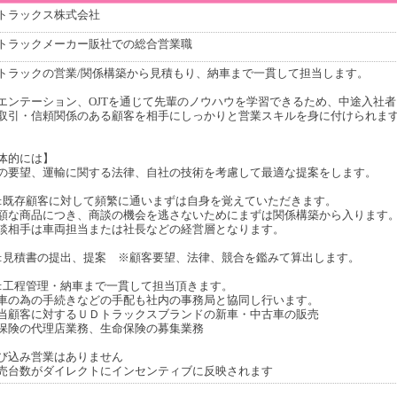
トラックス株式会社
トラックメーカー販社での総合営業職
トラックの営業/関係構築から見積もり、納車まで一貫して担当します。
エンテーション、OJTを通じて先輩のノウハウを学習できるため、中途入社
取引・信頼関係のある顧客を相手にしっかりと営業スキルを身に付けられま
体的には】
の要望、運輸に関する法律、自社の技術を考慮して最適な提案をします。
ep1:既存顧客に対して頻繁に通いまずは自身を覚えていただきます。
額な商品につき、商談の機会を逃さないためにまずは関係構築から入ります
談相手は車両担当または社長などの経営層となります。
ep2:見積書の提出、提案 ※顧客要望、法律、競合を鑑みて算出します。
ep3:工程管理・納車まで一貫して担当頂きます。
車の為の手続きなどの手配も社内の事務局と協同し行います。
当顧客に対するＵＤトラックスブランドの新車・中古車の販売
保険の代理店業務、生命保険の募集業務
び込み営業はありません
売台数がダイレクトにインセンティブに反映されます