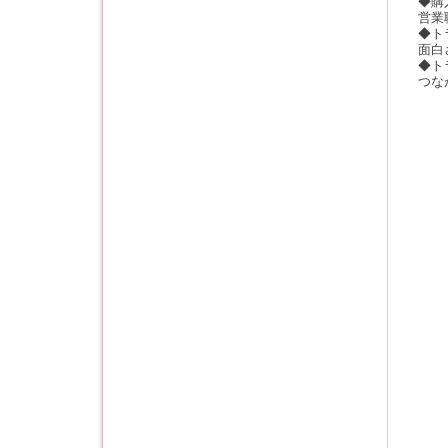
◆購
営業
◆ト
面白
◆ト
つな