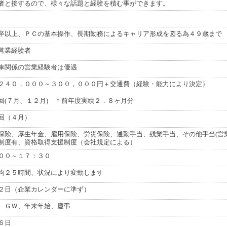
者と接するので、様々な話題と経験を積む事ができます。
卒以上、ＰＣの基本操作、長期勤務によるキャリア形成を図る為４９歳まで
営業経験者
車関係の営業経験者は優遇
２４０，０００～３００，０００円＋交通費（経験・能力により決定）
回(７月、１２月) ＊前年度実績２．８ヶ月分
回（４月）
保険、厚生年金、雇用保険、労災保険、通勤手当、残業手当、その他手当(営
制度有、資格取得支援制度（会社規定による）
００～１７：３０
均２５時間、状況により変動します
２日（企業カレンダーに準ず）
、ＧＷ、年末年始、慶弔
６日