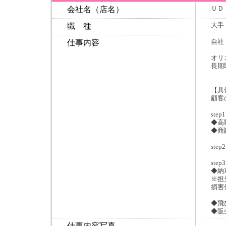
ＵＤ
会社名（店名）
大手
職 種
自社
仕事内容
オリ
長期
【具
顧客
st
◆高
◆商
st
st
◆納
※担
損害
◆飛
◆販
仕事内容写真