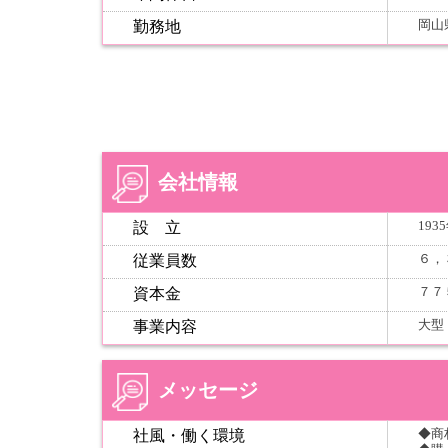
岡山
勤務地
会社情報
193
設 立
６，
従業員数
７７
資本金
大型
事業内容
メッセージ
◆商
社風・働く環境