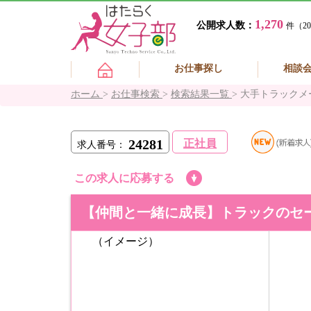
1,270
公開求人数：
件（20
お仕事探し
相談
ホーム
>
お仕事検索
>
検索結果一覧
>
大手トラックメ
24281
正社員
求人番号：
この求人に応募する
【仲間と一緒に成長】トラックのセ
（イメージ）