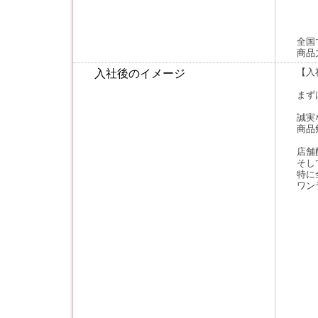
全国
商品
【入
入社後のイメージ
まず
誠実
商品
店舗
そし
特に
ワン