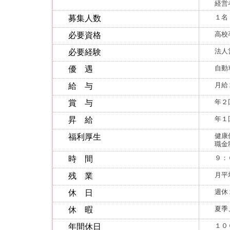
経営
１名
募集人数
高校
必要資格
法人
必要経験
自動
優 遇
月給
給 与
年２
賞 与
年１
昇 給
健康
福利厚生
職金
９：
時 間
月平
残 業
週休
休 日
夏季
休 暇
１０
年間休日