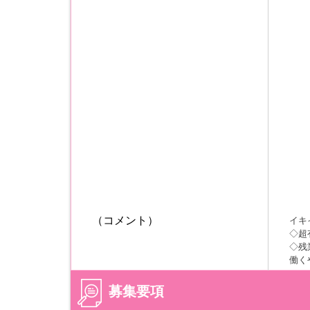
（コメント）
イキ
◇超
◇残
働く
募集要項