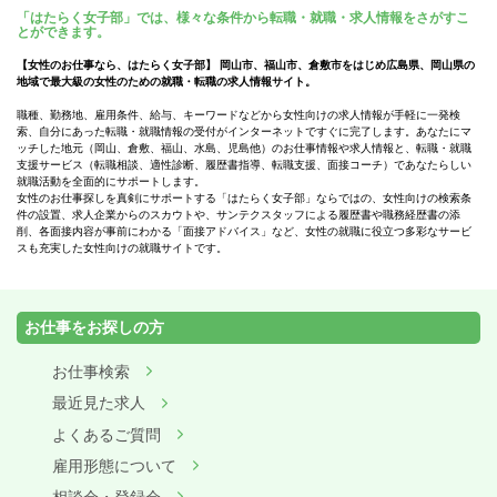
「はたらく女子部」では、様々な条件から転職・就職・求人情報をさがすこ
とができます。
【女性のお仕事なら、はたらく女子部】 岡山市、福山市、倉敷市をはじめ広島県、岡山県の
地域で最大級の女性のための就職・転職の求人情報サイト。
職種、勤務地、雇用条件、給与、キーワードなどから女性向けの求人情報が手軽に一発検
索、自分にあった転職・就職情報の受付がインターネットですぐに完了します。あなたにマ
ッチした地元（岡山、倉敷、福山、水島、児島他）のお仕事情報や求人情報と、転職・就職
支援サービス（転職相談、適性診断、履歴書指導、転職支援、面接コーチ）であなたらしい
就職活動を全面的にサポートします。
女性のお仕事探しを真剣にサポートする「はたらく女子部」ならではの、女性向けの検索条
件の設置、求人企業からのスカウトや、サンテクスタッフによる履歴書や職務経歴書の添
削、各面接内容が事前にわかる「面接アドバイス」など、女性の就職に役立つ多彩なサービ
スも充実した女性向けの就職サイトです。
お仕事をお探しの方
お仕事検索
最近見た求人
よくあるご質問
雇用形態について