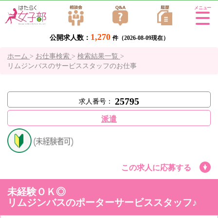
Tog
gle
1,270
公開求人数：
navi
件（2026-08-09現在）
gati
ホーム
>
お仕事検索
>
検索結果一覧
>
on
リムジンバスのサービススタッフのお仕事
25795
求人番号：
派遣
この求人に応募する
未経験ＯＫ◎
リムジンバスのポーターサービススタッフ♪