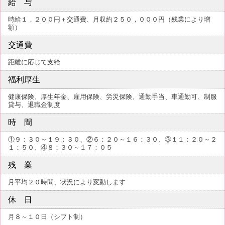
給 与
時給１，２００円＋交通費、月収約２５０，０００円（残業により増
額）
交通費
距離に応じて支給
福利厚生
健康保険、厚生年金、雇用保険、労災保険、通勤手当、車通勤可、制服
貸与、退職金制度
時 間
①９：３０～１９：３０、②６：２０～１６：３０、③１１：２０～２
１：５０、④８：３０～１７：０５
残 業
月平均２０時間、状況により変動します
休 日
月８～１０日（シフト制）