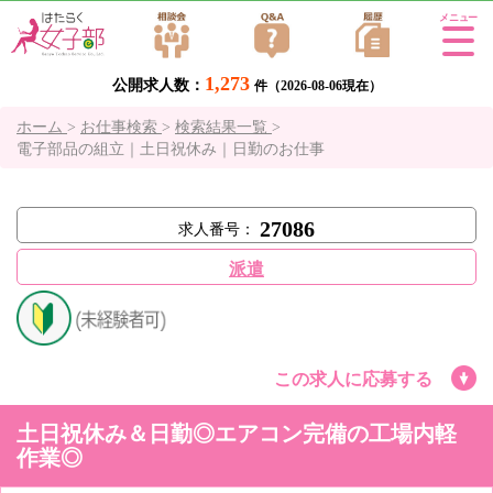
Tog
gle
1,273
公開求人数：
navi
件（2026-08-06現在）
gati
ホーム
>
お仕事検索
>
検索結果一覧
>
on
電子部品の組立｜土日祝休み｜日勤のお仕事
27086
求人番号：
派遣
この求人に応募する
土日祝休み＆日勤◎エアコン完備の工場内軽
作業◎