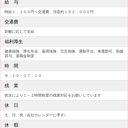
給 与
時給１，２００円＋交通費、月収約１９２，０００円
交通費
距離に応じて支給
福利厚生
健康保険、厚生年金、雇用保険、労災保険、通勤手当、車通勤可、制服
貸与、退職金制度
時 間
８：１０～１７：１０
残 業
状況により１～２時間程度の残業対応をお願いしています
休 日
土、日、祝（会社カレンダーに準ず）
休 暇