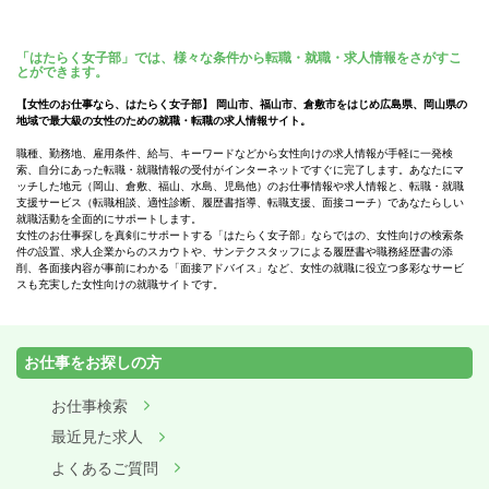
「はたらく女子部」では、様々な条件から転職・就職・求人情報をさがすこ
とができます。
【女性のお仕事なら、はたらく女子部】 岡山市、福山市、倉敷市をはじめ広島県、岡山県の
地域で最大級の女性のための就職・転職の求人情報サイト。
職種、勤務地、雇用条件、給与、キーワードなどから女性向けの求人情報が手軽に一発検
索、自分にあった転職・就職情報の受付がインターネットですぐに完了します。あなたにマ
ッチした地元（岡山、倉敷、福山、水島、児島他）のお仕事情報や求人情報と、転職・就職
支援サービス（転職相談、適性診断、履歴書指導、転職支援、面接コーチ）であなたらしい
就職活動を全面的にサポートします。
女性のお仕事探しを真剣にサポートする「はたらく女子部」ならではの、女性向けの検索条
件の設置、求人企業からのスカウトや、サンテクスタッフによる履歴書や職務経歴書の添
削、各面接内容が事前にわかる「面接アドバイス」など、女性の就職に役立つ多彩なサービ
スも充実した女性向けの就職サイトです。
お仕事をお探しの方
お仕事検索
最近見た求人
よくあるご質問