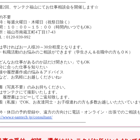
---------------------------------------------------------------------
週2回、サンテク福山にてお仕事相談会を開催します☆
約不要
時：毎週火曜日・木曜日（祝祭日除く）
間：１０：００～１５：００（時間内いつでもOK）
所：福山市南蔵王町4丁目17-43
L：0120-939-992
は早ければお一人様20～30分程度となります。
・転職活動のお悩みのご相談ができます（学生さん＆在職中の方もＯＫ）
どんなお仕事があるのか話だけ聞きたい」でもOK
分に合った仕事を知りたい
接や履歴書作成の悩み＆アドバイス
など、お気軽にお越しくださいね♪
書（写真不要）のみお持ちください。
はサンテクにて撮影いたします。
、履歴書はコピーしてご返却致します。
着（私服）でOK、お友達同士・お子様連れの方も多数お越しいただいていま
外・休日の予約登録や、遠方の方向けに電話・オンライン・出張でのご相談
://www.e-santech.jp/consultant/
---------------------------------------------------------------------