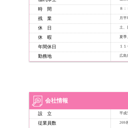
８：
時 間
月平
残 業
土、
休 日
夏季
休 暇
１１
年間休日
広島
勤務地
会社情報
平成
設 立
269
従業員数