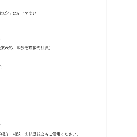
明規定」に応じて支給
込））
提案表彰、勤務態度優秀社員）
)
ど
事紹介・相談・出張登録会もご活用ください。