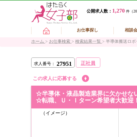
1,270
公開求人数：
件（20
お仕事探し
相談
ホーム
>
お仕事検索
>
検索結果一覧
>
半導体搬送ロボ
27951
正社員
求人番号：
この求人に応募する
☆半導体・液晶製造業界に欠かせな
☆転職、Ｕ・Ｉターン希望者大歓迎
（イメージ）