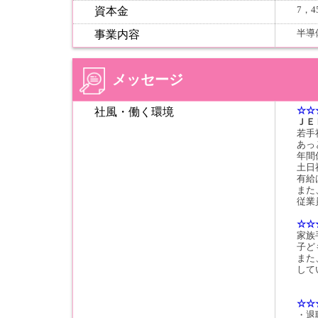
7，4
資本金
半導
事業内容
メッセージ
☆☆
社風・働く環境
ＪＥ
若手
あっ
年間
土日
有給
また
従業
☆☆
家族
子ど
また
して
☆☆
・退