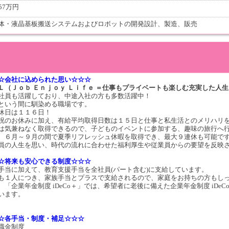
57万円
体・液晶基板搬送システムおよびロボットの開発設計、製造、販売
☆会社に込められた思い☆☆☆
Ｌ（Ｊｏｂ Ｅｎｊｏｙ Ｌｉｆｅ ＝仕事もプライベートも楽しむ充実した人
社員も活躍しており、中途入社の方も多数活躍中！
という間に馴染める職場です。
休日は１１６日！
祝のお休みに加え、有給平均取得日数は１５日と仕事と私生活とのメリハリ
は気兼ねなく取得できるので、子どものイベントに参加する、趣味の旅行へ
、６月～９月の間で夏季リフレッシュ休暇を取得でき、最大９連休も可能で
員の人生を思い、時代の流れに合わせた福利厚生や従業員からの要望を反映
☆将来も安心できる制度☆☆☆
手当に加えて、教育支援手当を全社員(パート含む)に支給しています。
も１人につき、家族手当とプラスで支給されるので、家庭をお持ちの方もし
、「企業年金制度 iDeCo＋」では、希望者に老後に備えた企業年金制度 iDe
います。
☆各手当・制度・補足☆☆☆
職金制度