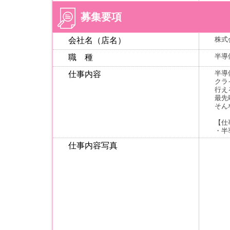
募集要項
株式
会社名（店名）
半導
職 種
半導
仕事内容
クラ
行え
最先
そん
【仕
・半
仕事内容写真