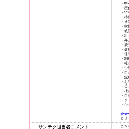
・中
・産
・特
・持
・通
・家
・教
・出
・弁
・慶
・健
・保
・制
・社
・企
・自
・鍼
・お
・英
・社
・自
・ク
・シ
☆☆
ＯＪ
こち
サンテク担当者コメント