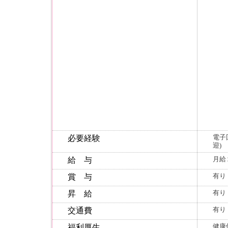
電子
必要経験
迎)
月給
給 与
有り
賞 与
有り
昇 給
有り
交通費
健康
福利厚生