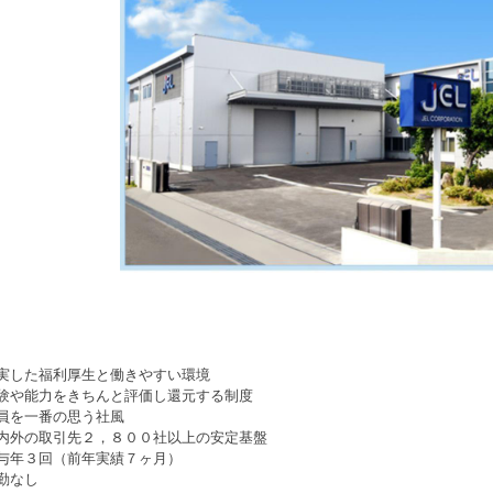
実した福利厚生と働きやすい環境
験や能力をきちんと評価し還元する制度
員を一番の思う社風
内外の取引先２，８００社以上の安定基盤
与年３回（前年実績７ヶ月）
勤なし