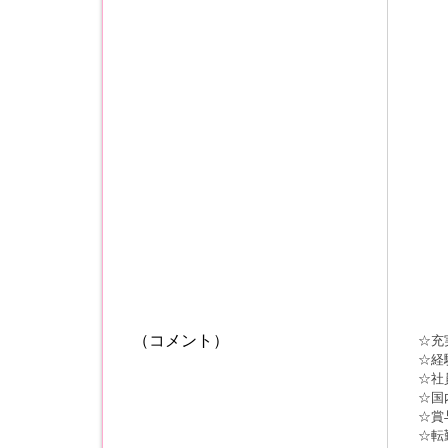
（コメント）
☆充
☆経
☆社
☆国
☆賞
☆転