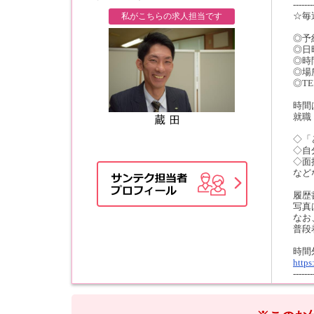
-------
☆毎
私がこちらの求人担当です
◎予
◎日
◎時
◎場
◎TE
時間
就職
◇「
◇自
◇面
など
履歴
写真
なお
普段
時間
https
-------