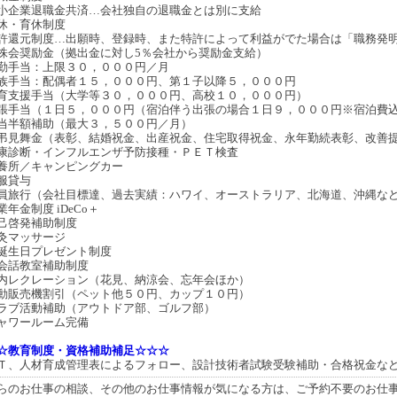
小企業退職金共済…会社独自の退職金とは別に支給
休・育休制度
許還元制度…出願時、登録時、また特許によって利益がでた場合は「職務発
株会奨励金（拠出金に対し5％会社から奨励金支給）
勤手当：上限３０，０００円／月
族手当：配偶者１５，０００円、第１子以降５，０００円
育支援手当（大学等３０，０００円、高校１０，０００円）
張手当（１日５，０００円（宿泊伴う出張の場合１日９，０００円※宿泊費
当半額補助（最大３，５００円／月）
弔見舞金（表彰、結婚祝金、出産祝金、住宅取得祝金、永年勤続表彰、改善
康診断・インフルエンザ予防接種・ＰＥＴ検査
養所／キャンピングカー
服貸与
員旅行（会社目標達、過去実績：ハワイ、オーストラリア、北海道、沖縄など
業年金制度 iDeCo＋
己啓発補助制度
灸マッサージ
誕生日プレゼント制度
会話教室補助制度
内レクレーション（花見、納涼会、忘年会ほか）
動販売機割引（ペット他５０円、カップ１０円）
ラブ活動補助（アウトドア部、ゴルフ部）
ャワールーム完備
☆教育制度・資格補助補足☆☆☆
Ｔ、人材育成管理表によるフォロー、設計技術者試験受験補助・合格祝金な
らのお仕事の相談、その他のお仕事情報が気になる方は、ご予約不要のお仕