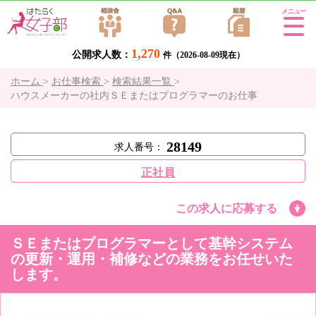
Tog
gle
1,270
公開求人数：
navi
件（2026-08-09現在）
gati
ホーム
>
お仕事検索
>
検索結果一覧
>
on
ハウスメーカーの社内ＳＥまたはプログラマーのお仕事
28149
求人番号：
正社員
この求人に応募する
ＳＥまたはプログラマーとして基幹システム
の更新・運用・補修などの業務をお任せいた
します。