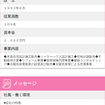
設 立
１９９２年６月
従業員数
１０６名
資本金
２，０００万円
事業内容
◆木造住宅設計施工販売◆ソーラーハウス設計施工◆宅地分譲販売◆不
動産仲介業◆リフォーム事業◆損害保険代理事業◆建築コンサルティン
グ◆太陽光発電装置の設置及び販売◆太陽光発電による売電事業
メッセージ
社風・働く環境
■会社の特徴