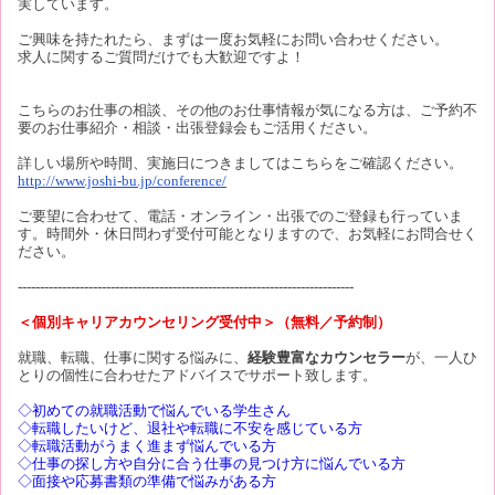
実しています。
ご興味を持たれたら、まずは一度お気軽にお問い合わせください。
求人に関するご質問だけでも大歓迎ですよ！
こちらのお仕事の相談、その他のお仕事情報が気になる方は、ご予約不
要のお仕事紹介・相談・出張登録会もご活用ください。
詳しい場所や時間、実施日につきましてはこちらをご確認ください。
http://www.joshi-bu.jp/conference/
ご要望に合わせて、電話・オンライン・出張でのご登録も行っていま
す。時間外・休日問わず受付可能となりますので、お気軽にお問合せく
ださい。
----------------------------------------------------------------------------
＜個別キャリアカウンセリング受付中＞（無料／予約制）
就職、転職、仕事に関する悩みに、
経験豊富なカウンセラー
が、一人ひ
とりの個性に合わせたアドバイスでサポート致します。
◇初めての就職活動で悩んでいる学生さん
◇転職したいけど、退社や転職に不安を感じている方
◇転職活動がうまく進まず悩んでいる方
◇仕事の探し方や自分に合う仕事の見つけ方に悩んでいる方
◇面接や応募書類の準備で悩みがある方