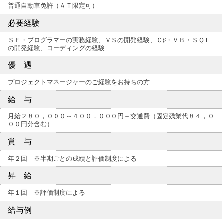
普通自動車免許（ＡＴ限定可）
必要経験
ＳＥ・プログラマーの実務経験、ＶＳの開発経験、Ｃ♯・ＶＢ・ＳＱＬ
の開発経験、コーディングの経験
優 遇
プロジェクトマネージャーのご経験をお持ちの方
給 与
月給２８０，０００～４００．０００円＋交通費（固定残業代８４，０
００円分含む）
賞 与
年２回 ※半期ごとの成績と評価制度による
昇 給
年１回 ※評価制度による
給与例