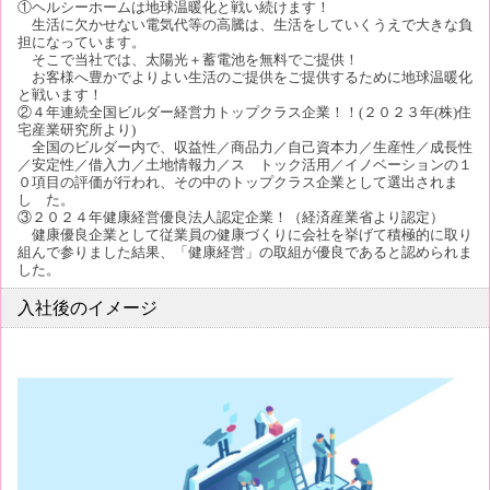
①ヘルシーホームは地球温暖化と戦い続けます！
生活に欠かせない電気代等の高騰は、生活をしていくうえで大きな負
担になっています。
そこで当社では、太陽光＋蓄電池を無料でご提供！
お客様へ豊かでよりよい生活のご提供をご提供するために地球温暖化
と戦います！
②４年連続全国ビルダー経営力トップクラス企業！！(２０２３年(株)住
宅産業研究所より)
全国のビルダー内で、収益性／商品力／自己資本力／生産性／成長性
／安定性／借入力／土地情報力／ス トック活用／イノベーションの１
０項目の評価が行われ、その中のトップクラス企業として選出されま
し た。
③２０２４年健康経営優良法人認定企業！（経済産業省より認定）
健康優良企業として従業員の健康づくりに会社を挙げて積極的に取り
組んで参りました結果、「健康経営」の取組が優良であると認められま
した。
入社後のイメージ