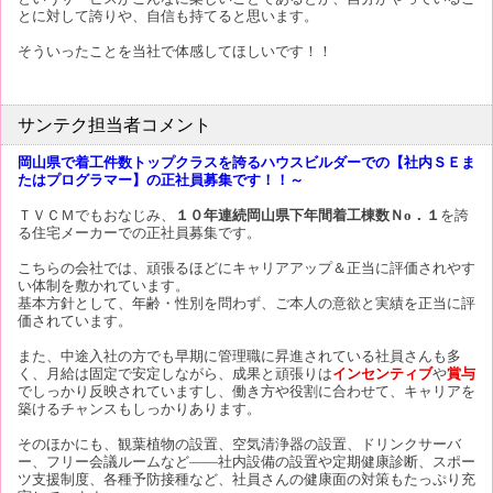
とに対して誇りや、自信も持てると思います。
そういったことを当社で体感してほしいです！！
サンテク担当者コメント
岡山県で着工件数トップクラスを誇るハウスビルダーでの【社内ＳＥま
たはプログラマー】の正社員募集です！！～
ＴＶＣＭでもおなじみ、
１０年連続岡山県下年間着工棟数Ｎо．１
を誇
る住宅メーカーでの正社員募集です。
こちらの会社では、頑張るほどにキャリアアップ＆正当に評価されやす
い体制を敷かれています。
基本方針として、年齢・性別を問わず、ご本人の意欲と実績を正当に評
価されています。
また、中途入社の方でも早期に管理職に昇進されている社員さんも多
く、月給は固定で安定しながら、成果と頑張りは
インセンティブ
や
賞与
でしっかり反映されていますし、働き方や役割に合わせて、キャリアを
築けるチャンスもしっかりあります。
そのほかにも、観葉植物の設置、空気清浄器の設置、ドリンクサーバ
ー、フリー会議ルームなど――社内設備の設置や定期健康診断、スポー
ツ支援制度、各種予防接種など、社員さんの健康面の対策もたっぷり充