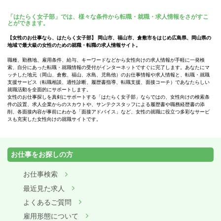
「はたらく女子部」では、様々な条件から転職・就職・求人情報をさがすこ
とができます。
【女性のお仕事なら、はたらく女子部】 岡山市、福山市、倉敷市をはじめ広島県、岡山県の
地域で最大級の女性のための就職・転職の求人情報サイト。
職種、勤務地、雇用条件、給与、キーワードなどから女性向けの求人情報が手軽に一発検
索、自分にあった転職・就職情報の受付がインターネットですぐに完了します。あなたにマ
ッチした地元（岡山、倉敷、福山、水島、児島他）のお仕事情報や求人情報と、転職・就職
支援サービス（転職相談、適性診断、履歴書指導、転職支援、面接コーチ）であなたらしい
就職活動を全面的にサポートします。
女性のお仕事探しを真剣にサポートする「はたらく女子部」ならではの、女性向けの検索条
件の設置、求人企業からのスカウトや、サンテクスタッフによる履歴書や職務経歴書の添
削、各面接内容が事前にわかる「面接アドバイス」など、女性の就職に役立つ多彩なサービ
スも充実した女性向けの就職サイトです。
お仕事をお探しの方
お仕事検索
最近見た求人
よくあるご質問
雇用形態について