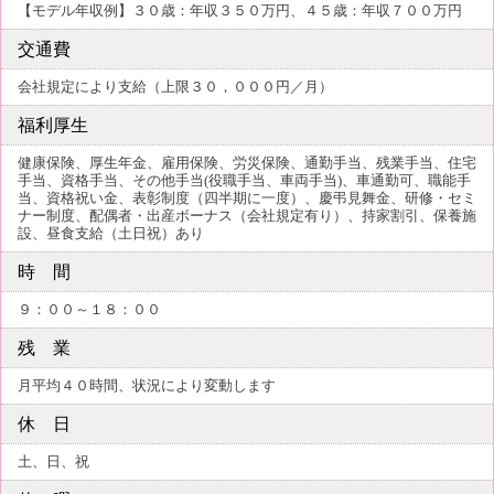
【モデル年収例】３０歳：年収３５０万円、４５歳：年収７００万円
交通費
会社規定により支給（上限３０，０００円／月）
福利厚生
健康保険、厚生年金、雇用保険、労災保険、通勤手当、残業手当、住宅
手当、資格手当、その他手当(役職手当、車両手当)、車通勤可、職能手
当、資格祝い金、表彰制度（四半期に一度）、慶弔見舞金、研修・セミ
ナー制度、配偶者・出産ボーナス（会社規定有り）、持家割引、保養施
設、昼食支給（土日祝）あり
時 間
９：００～１８：００
残 業
月平均４０時間、状況により変動します
休 日
土、日、祝