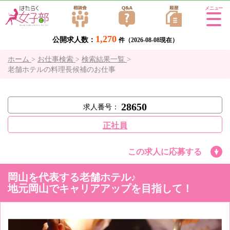
Tog
gle
1,270
公開求人数：
navi
件（2026-08-08現在）
gati
ホーム
>
お仕事検索
>
検索結果一覧
>
on
老舗ホテルの料理長候補のお仕事
28650
求人番号：
正社員
この求人に応募する
岡山を代表する老舗ホテル♪
地元岡山でキャリアアップを目指して！