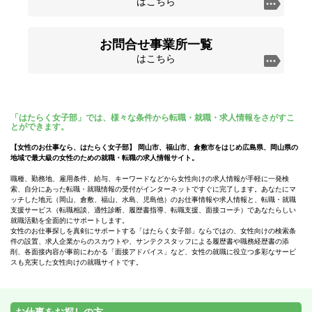
はこちら
お問合せ事業所一覧
はこちら
「はたらく女子部」では、様々な条件から転職・就職・求人情報をさがすこ
とができます。
【女性のお仕事なら、はたらく女子部】 岡山市、福山市、倉敷市をはじめ広島県、岡山県の
地域で最大級の女性のための就職・転職の求人情報サイト。
職種、勤務地、雇用条件、給与、キーワードなどから女性向けの求人情報が手軽に一発検
索、自分にあった転職・就職情報の受付がインターネットですぐに完了します。あなたにマ
ッチした地元（岡山、倉敷、福山、水島、児島他）のお仕事情報や求人情報と、転職・就職
支援サービス（転職相談、適性診断、履歴書指導、転職支援、面接コーチ）であなたらしい
就職活動を全面的にサポートします。
女性のお仕事探しを真剣にサポートする「はたらく女子部」ならではの、女性向けの検索条
件の設置、求人企業からのスカウトや、サンテクスタッフによる履歴書や職務経歴書の添
削、各面接内容が事前にわかる「面接アドバイス」など、女性の就職に役立つ多彩なサービ
スも充実した女性向けの就職サイトです。