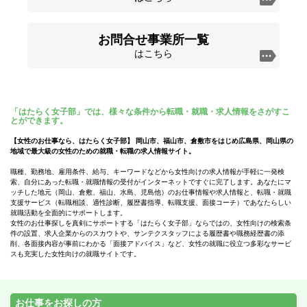
お問合せ事業所一覧
はこちら
「はたらく女子部」では、様々な条件から転職・就職・求人情報をさがすこ
とができます。
【女性のお仕事なら、はたらく女子部】 岡山市、福山市、倉敷市をはじめ広島県、岡山県の
地域で最大級の女性のための就職・転職の求人情報サイト。
職種、勤務地、雇用条件、給与、キーワードなどから女性向けの求人情報が手軽に一発検
索、自分にあった転職・就職情報の受付がインターネットですぐに完了します。あなたにマ
ッチした地元（岡山、倉敷、福山、水島、児島他）のお仕事情報や求人情報と、転職・就職
支援サービス（転職相談、適性診断、履歴書指導、転職支援、面接コーチ）であなたらしい
就職活動を全面的にサポートします。
女性のお仕事探しを真剣にサポートする「はたらく女子部」ならではの、女性向けの検索条
件の設置、求人企業からのスカウトや、サンテクスタッフによる履歴書や職務経歴書の添
削、各面接内容が事前にわかる「面接アドバイス」など、女性の就職に役立つ多彩なサービ
スも充実した女性向けの就職サイトです。
お仕事をお探しの方