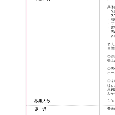
具体
・来
・ス
・機
・プ
・電
・店
・各
個人
目標
◎得
売上
◎店
ホー
◎未
ほと
最初
わか
１名
募集人数
普通
優 遇