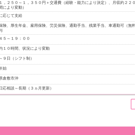
１，２５０～１，３５０円＋交通費（経験・能力により決定）、月収約２２
間により変動）
に応じて支給
保険、厚生年金、雇用保険、労災保険、通勤手当、残業手当、車通勤可（無
与
４５～１９：００
均１０時間、状況により変動
～９日（シフト制）
年始
県倉敷市沖
日応相談～長期（３ヵ月更新）