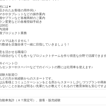
的には▼
店されたお客様の用件伺い
マホやタブレットなどの操作案内
種やプランなど各種商材のご案内
ラン変更などの各種登録手続き
話対応
内清掃
種プロジェクト業務
ノルマはありません！
の数値を店舗全体で一緒に目指していきましょう！
意を活かせる職場◎
の自信がなくても色々なプロジェクトチームを作り得意な分野で活躍できま
外イベント◎
ムセンターやスーパーなどでのイベントの際には社用車を使えます♪
経験大歓迎◎
んどの方が未経験からのスタートです。
はお客様とコミュニケーションをとる所からスタートし少しづつプランや商
らないことがあれば明るい先輩たちが教えてくれるので教育体制も安心ですよ
自動車免許（ＡＴ限定可）、接客・販売経験