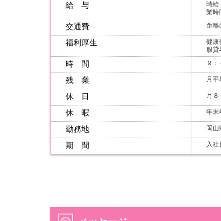
時給
給 与
業時
距離
交通費
健康
福利厚生
服貸
９：
時 間
月平
残 業
月８
休 日
年末
休 暇
岡山
勤務地
入社
期 間