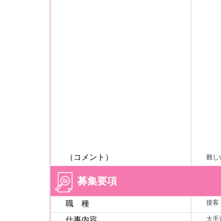
（コメント）
難し
募集要項
接客
職 種
大手
仕事内容