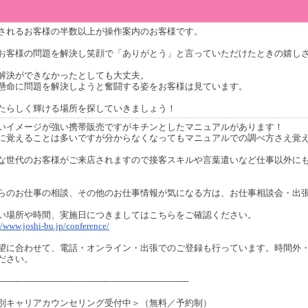
されるお客様の半数以上が操作案内のお客様です。
お客様の問題を解決し笑顔で「ありがとう」と言っていただけたときの嬉し
解決ができなかったとしても大丈夫。
懸命に問題を解決しようと奮闘する姿をお客様は見ています。
たらしく輝ける場所を探していきましょう！
いイメージが強い携帯販売ですがキチンとしたマニュアルがあります！
に覚えることは多いですが分からなくなってもマニュアルでの調べ方さえ覚
な世代のお客様がご来店されますので接客スキルや言葉遣いなど仕事以外に
らのお仕事の相談、その他のお仕事情報が気になる方は、お仕事相談会・出
い場所や時間、実施日につきましてはこちらをご確認ください。
//www.joshi-bu.jp/conference/
望に合わせて、電話・オンライン・出張でのご登録も行っています。時間外
ださい。
---------------------------------------------------------------------
別キャリアカウンセリング受付中＞（無料／予約制）