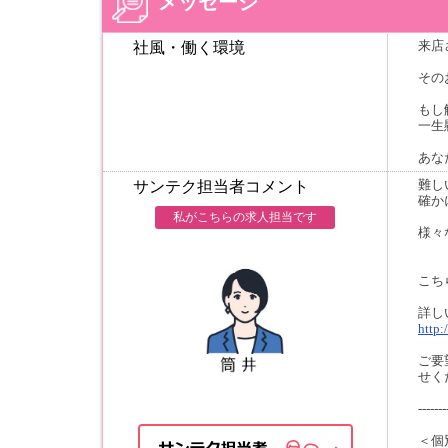
メッセージ
来店
社風・働く環境
その
もし
一生
あな
難し
サンテク担当者コメント
確か
私がこちらの求人担当です
様々
こち
詳し
http:
ご要
せく
-------
＜個