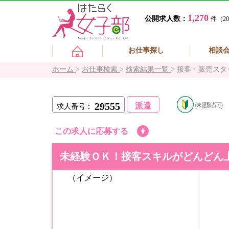
1,270
公開求人数：
件（20
お仕事探し
相談
ホーム
>
お仕事検索
>
検索結果一覧
>
接客・販売スタ
29555
派遣
求人番号：
この求人に応募する
未経験ＯＫ！接客スキルがどんどん
（イメージ）