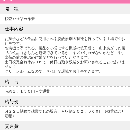
職 種
検査や袋詰め作業
仕事内容
お菓子などの食品に使用される脱酸素剤の製造を行っている工場でのお
仕事です。
包装機と呼ばれる、製品を小袋にする機械の後工程で、出来あがった製
品の検品（きちんと包装できているか、キズや汚れがないかなど）や、
出荷の前の袋詰め作業などを行っていただきます。
土日祝完全お休みＯＫで、休日出勤や残業をお願いされることはありま
せん！
クリーンルームなので、きれいな環境でお仕事できます。
給 与
時給１，１５０円＋交通費
給与例
月２２日勤務で残業なしの場合、月収約２０２，０００円（残業により
増額）
交通費