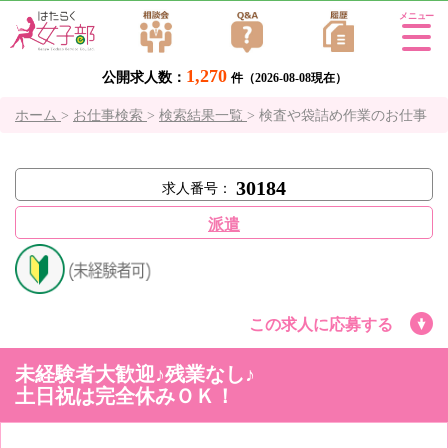
Tog
gle
1,270
公開求人数：
navi
件（2026-08-08現在）
gati
ホーム
>
お仕事検索
>
検索結果一覧
>
検査や袋詰め作業のお仕事
on
30184
求人番号：
派遣
この求人に応募する
未経験者大歓迎♪残業なし♪
土日祝は完全休みＯＫ！