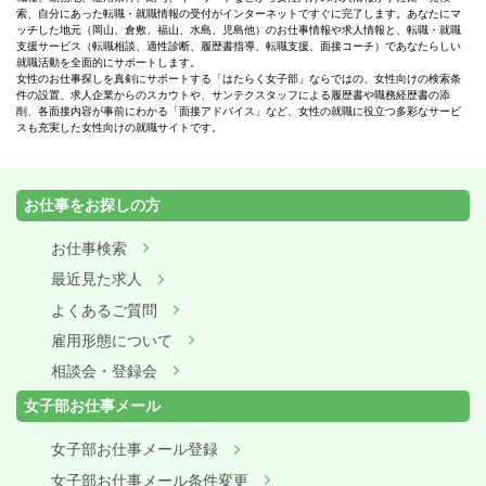
索、自分にあった転職・就職情報の受付がインターネットですぐに完了します。あなたにマ
ッチした地元（岡山、倉敷、福山、水島、児島他）のお仕事情報や求人情報と、転職・就職
支援サービス（転職相談、適性診断、履歴書指導、転職支援、面接コーチ）であなたらしい
就職活動を全面的にサポートします。
女性のお仕事探しを真剣にサポートする「はたらく女子部」ならではの、女性向けの検索条
件の設置、求人企業からのスカウトや、サンテクスタッフによる履歴書や職務経歴書の添
削、各面接内容が事前にわかる「面接アドバイス」など、女性の就職に役立つ多彩なサービ
スも充実した女性向けの就職サイトです。
お仕事をお探しの方
お仕事検索
最近見た求人
よくあるご質問
雇用形態について
相談会・登録会
女子部お仕事メール
女子部お仕事メール登録
女子部お仕事メール条件変更