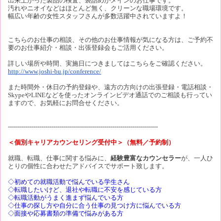
出来上がった製品の検査、袋詰めがメインのお仕事です。
汚れやニオイなどはほとんど無く、クリーンな職場環境です。
幅広い年齢の女性スタッフさんが多数活躍中されていますよ！
こちらのお仕事の相談、その他のお仕事情報が気になる方は、ご予約不
要のお仕事紹介・相談・出張登録会もご活用ください。
詳しい場所や時間、実施日につきましてはこちらをご確認ください。
http://www.joshi-bu.jp/conference/
また時間外・休日の予約登録や、遠方の方向けの出張登録・電話相談・
SkypeやLINEなどを使ったオンラインビデオ通話でのご相談も行ってい
ますので、お気軽にお問合せください。
----------------------------------------------------------------------------
＜個別キャリアカウンセリング受付中＞（無料／予約制）
就職、転職、仕事に関する悩みに、
経験豊富なカウンセラー
が、一人ひ
とりの個性に合わせたアドバイスでサポート致します。
◇初めての就職活動で悩んでいる学生さん
◇転職したいけど、退社や転職に不安を感じている方
◇転職活動がうまく進まず悩んでいる方
◇仕事の探し方や自分に合う仕事の見つけ方に悩んでいる方
◇面接や応募書類の準備で悩みがある方