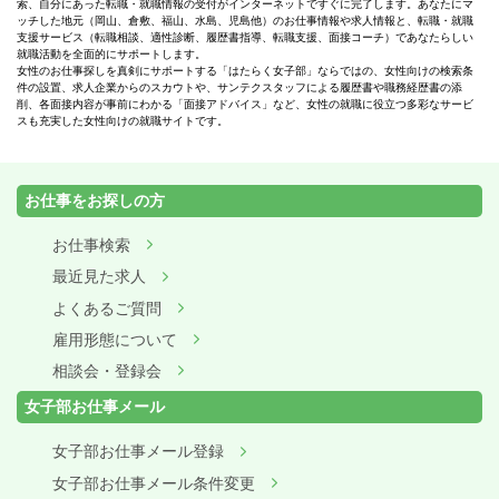
索、自分にあった転職・就職情報の受付がインターネットですぐに完了します。あなたにマ
ッチした地元（岡山、倉敷、福山、水島、児島他）のお仕事情報や求人情報と、転職・就職
支援サービス（転職相談、適性診断、履歴書指導、転職支援、面接コーチ）であなたらしい
就職活動を全面的にサポートします。
女性のお仕事探しを真剣にサポートする「はたらく女子部」ならではの、女性向けの検索条
件の設置、求人企業からのスカウトや、サンテクスタッフによる履歴書や職務経歴書の添
削、各面接内容が事前にわかる「面接アドバイス」など、女性の就職に役立つ多彩なサービ
スも充実した女性向けの就職サイトです。
お仕事をお探しの方
お仕事検索
最近見た求人
よくあるご質問
雇用形態について
相談会・登録会
女子部お仕事メール
女子部お仕事メール登録
女子部お仕事メール条件変更