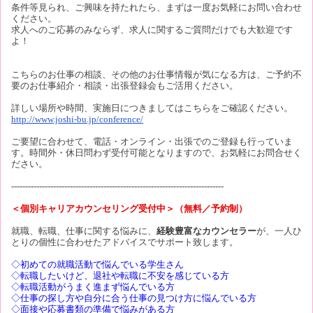
条件等見られ、ご興味を持たれたら、まずは一度お気軽にお問い合わせ
ください。
求人へのご応募のみならず、求人に関するご質問だけでも大歓迎です
よ！
こちらのお仕事の相談、その他のお仕事情報が気になる方は、ご予約不
要のお仕事紹介・相談・出張登録会もご活用ください。
詳しい場所や時間、実施日につきましてはこちらをご確認ください。
http://www.joshi-bu.jp/conference/
ご要望に合わせて、電話・オンライン・出張でのご登録も行っていま
す。時間外・休日問わず受付可能となりますので、お気軽にお問合せく
ださい。
----------------------------------------------------------------------------
＜個別キャリアカウンセリング受付中＞（無料／予約制）
就職、転職、仕事に関する悩みに、
経験豊富なカウンセラー
が、一人ひ
とりの個性に合わせたアドバイスでサポート致します。
◇初めての就職活動で悩んでいる学生さん
◇転職したいけど、退社や転職に不安を感じている方
◇転職活動がうまく進まず悩んでいる方
◇仕事の探し方や自分に合う仕事の見つけ方に悩んでいる方
◇面接や応募書類の準備で悩みがある方