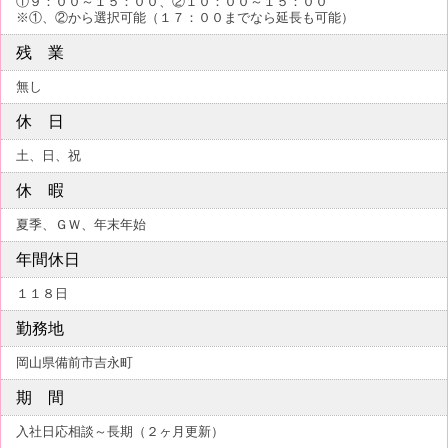
①９：００～１５：００、②１０：００～１５：００
※①、②から選択可能（１７：００までなら延長も可能）
残 業
無し
休 日
土、日、祝
休 暇
夏季、ＧＷ、年末年始
年間休日
１１８日
勤務地
岡山県備前市吉永町
期 間
入社日応相談～長期（２ヶ月更新）