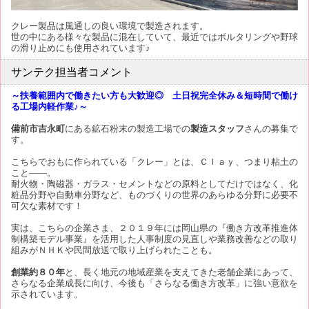
クレー製品は風通しの良い環境で製造されます。
世の中にある様々な製品に混在していて、最近ではボルタリングや野球
の滑り止めにも使用されています♪
サンテク担当者コメント
～扶養範囲内で働きたい方も大歓迎◎ 土日祝完全休み＆短時間で働け
る工場内軽作業♪～
備前市吉永町
にある鉱石粉末の製造工場での
製造スタッフ
さんの募集で
す。
こちらでおもに作られている「クレー」とは、Ｃｌａｙ、つまり粘土の
こと――。
耐火物・陶磁器・ガラス・セメントなどの原料としてだけではなく、化
粧品分野や自動車分野など、ものづくりの世界のあらゆる分野に必要不
可欠な素材です！
実は、こちらの企業さま、２０１９年には岡山県の『働き方改革推進体
制構築モデル事業』を活用した人事制度の見直しや業務改善などの取り
組みがＮＨＫや民間放送で取り上げられたことも。
創業約８０年
と、長く地元の地域産業を支えてきた老舗企業にあって、
さらなる企業成長に向け、今後も「さらなる働き方改革」に強い意欲を
示されています。