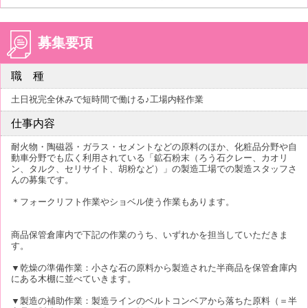
募集要項
職 種
土日祝完全休みで短時間で働ける♪工場内軽作業
仕事内容
耐火物・陶磁器・ガラス・セメントなどの原料のほか、化粧品分野や自
動車分野でも広く利用されている「鉱石粉末（ろう石クレー、カオリ
ン、タルク、セリサイト、胡粉など）」の製造工場での製造スタッフさ
んの募集です。
＊フォークリフト作業やショベル使う作業もあります。
商品保管倉庫内で下記の作業のうち、いずれかを担当していただきま
す。
▼乾燥の準備作業：小さな石の原料から製造された半商品を保管倉庫内
にある木棚に並べていきます。
▼製造の補助作業：製造ラインのベルトコンベアから落ちた原料（＝半