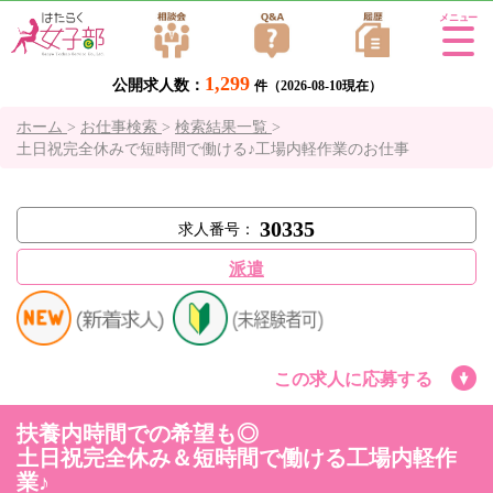
Tog
gle
1,299
公開求人数：
navi
件（2026-08-10現在）
gati
ホーム
>
お仕事検索
>
検索結果一覧
>
on
土日祝完全休みで短時間で働ける♪工場内軽作業のお仕事
30335
求人番号：
派遣
この求人に応募する
扶養内時間での希望も◎
土日祝完全休み＆短時間で働ける工場内軽作
業♪