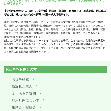
「はたらく女子部」では、様々な条件から転職・就職・求人情報をさがすこ
とができます。
【女性のお仕事なら、はたらく女子部】 岡山市、福山市、倉敷市をはじめ広島県、岡山県の
地域で最大級の女性のための就職・転職の求人情報サイト。
職種、勤務地、雇用条件、給与、キーワードなどから女性向けの求人情報が手軽に一発検
索、自分にあった転職・就職情報の受付がインターネットですぐに完了します。あなたにマ
ッチした地元（岡山、倉敷、福山、水島、児島他）のお仕事情報や求人情報と、転職・就職
支援サービス（転職相談、適性診断、履歴書指導、転職支援、面接コーチ）であなたらしい
就職活動を全面的にサポートします。
女性のお仕事探しを真剣にサポートする「はたらく女子部」ならではの、女性向けの検索条
件の設置、求人企業からのスカウトや、サンテクスタッフによる履歴書や職務経歴書の添
削、各面接内容が事前にわかる「面接アドバイス」など、女性の就職に役立つ多彩なサービ
スも充実した女性向けの就職サイトです。
お仕事をお探しの方
お仕事検索
最近見た求人
よくあるご質問
雇用形態について
相談会・登録会