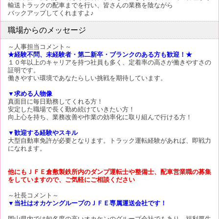
輸送トラックの配車までを行い、皆さんの業務を陰ながら
バックアップしてくれますよ♪
職場からのメッセージ
～人事担当コメント～
★経験不問、未経験者・第二新卒・ブランクのある方も歓迎！★
１０年以上のキャリアを持つ社員も多く、定着率の高さが働きやすさの
証明です。
働きやすい環境であなたらしい挑戦を期待しています。
▼求める人物像
真面目に毎日勤務してくれる方！
安定した職場で長く勤め続けていきたい方！
向上心を持ち、業務改善や作業の効率化に取り組んで行ける方！
▼歓迎する経験やスキル
大型自動車免許が必要となります。トラック運転経験があれば、即戦力
になれます。
他にもＪＦＥ倉敷製鉄所内のダンプ運転士や整備士、配車営業職の募集
をしていますので、ご気軽にご相談ください
～社長コメント～
▼当社はオカケングループのＪＦＥ専属運送会社です！
岡山県内では知名度の高いオカケンのグループ会社でもあり、福利厚生