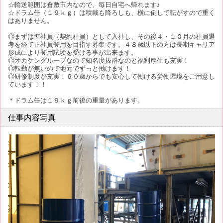
☆輸送範囲は倉敷市内なので、毎日自宅へ帰れます♪
☆ドラム缶（１９ｋｇ）は積載も降ろしも、横に倒して転がすので重く
はありません。
◎まずは準社員（契約社員）として入社し、その後４・１０月の社員選
考を経て正社員登用を目指す募集です。４８歳以下の方は長期キャリア
形成により登用試験を受ける事が出来ます。
◎オカケングループなので知名度抜群なのと福利厚生も充実！
◎転勤が無いので地元でずっと働けます！
◎研修制度が充実！６０歳からでも安心して働ける労働環境をご用意し
ています！！
＊ドラム缶は１９ｋｇ前後の重量があります。
仕事内容写真