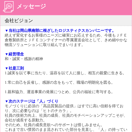
メッセージ
会社ビジョン
▼当社は岡山県南部に根ざしたロジスティクスカンパニーです。
絶えず変化するお客様のニーズに確実にお応えするため、今後もＪＦＥ
倉敷製鉄所とＪＦＥコンテイナーの専属運送会社として、きめ細やかな
物流ソリューションに取り組んでまいります。
▼経営理念
和・誠実・感謝の精神
▼社是三則
1.誠実を以て事に当たり、温容を以て人に接し、相互の親愛に生きる。
1.常に自己を反省し、感謝の念をもって、職場の明朗化を図る。
1.親和協力、運送事業の発展につとめ、公共の福祉に寄与する。
▼次のステージは「人」づくり
モノづくりに必須の「高品質製品の提供」はすでに高い信頼を得てお
り、次に必要なのは「ヒトのチカラ」。
社員の技術力向上、社員の成長、社員のモチベーションアップこそが、
会社が成長する原動力。
そのため、社員の成長意欲へのサポートは惜しみません。
これまで古い慣習のまま流されていた部分を見直し、「人」の持ってい