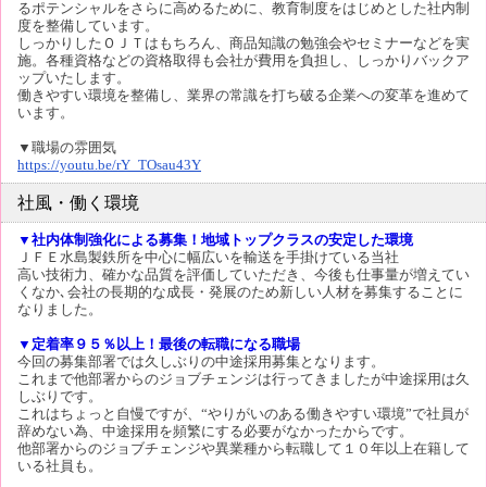
るポテンシャルをさらに高めるために、教育制度をはじめとした社内制
度を整備しています。
しっかりしたＯＪＴはもちろん、商品知識の勉強会やセミナーなどを実
施。各種資格などの資格取得も会社が費用を負担し、しっかりバックア
ップいたします。
働きやすい環境を整備し、業界の常識を打ち破る企業への変革を進めて
います。
▼職場の雰囲気
https://youtu.be/rY_TOsau43Y
社風・働く環境
▼社内体制強化による募集！地域トップクラスの安定した環境
ＪＦＥ水島製鉄所を中心に幅広いを輸送を手掛けている当社
高い技術力、確かな品質を評価していただき、今後も仕事量が増えてい
くなか､会社の長期的な成長・発展のため新しい人材を募集することに
なりました。
▼定着率９５％以上！最後の転職になる職場
今回の募集部署では久しぶりの中途採用募集となります。
これまで他部署からのジョブチェンジは行ってきましたが中途採用は久
しぶりです。
これはちょっと自慢ですが、“やりがいのある働きやすい環境”で社員が
辞めない為、中途採用を頻繁にする必要がなかったからです。
他部署からのジョブチェンジや異業種から転職して１０年以上在籍して
いる社員も。