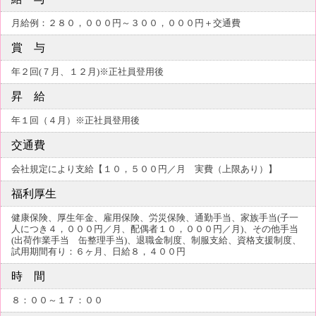
月給例：２８０，０００円～３００，０００円＋交通費
賞 与
年２回(７月、１２月)※正社員登用後
昇 給
年１回（４月）※正社員登用後
交通費
会社規定により支給【１０，５００円／月 実費（上限あり）】
福利厚生
健康保険、厚生年金、雇用保険、労災保険、通勤手当、家族手当(子一
人につき４，０００円／月、配偶者１０，０００円／月)、その他手当
(出荷作業手当 缶整理手当)、退職金制度、制服支給、資格支援制度、
試用期間有り：６ヶ月、日給８，４００円
時 間
８：００～１７：００