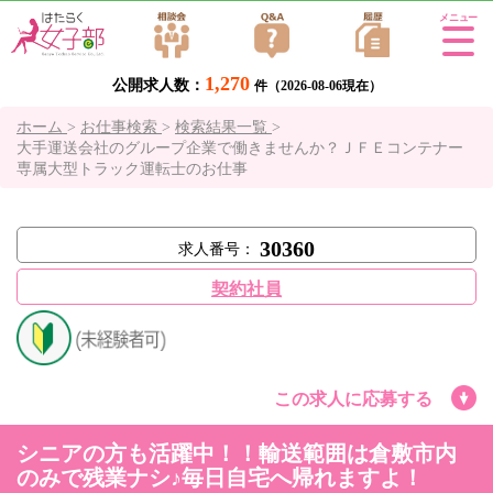
Tog
gle
1,270
公開求人数：
navi
件（2026-08-06現在）
gati
ホーム
>
お仕事検索
>
検索結果一覧
>
on
大手運送会社のグループ企業で働きませんか？ＪＦＥコンテナー
専属大型トラック運転士のお仕事
30360
求人番号：
契約社員
この求人に応募する
シニアの方も活躍中！！輸送範囲は倉敷市内
のみで残業ナシ♪毎日自宅へ帰れますよ！