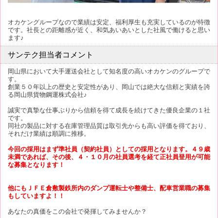
オカケングループなので業績は安定、福利厚生も充実しているのが特徴
です。社長との距離感が近く、和気あいあいとした社風で働けると思い
ます♪
サンテク担当者コメント
岡山県において大手運送会社として知名度の高いオカケンのグループで
す。
創業５０年以上の歴史と安定性があり、岡山では絶大な信頼と実績を誇
る岡山県貨物鋼運株式会社♪
誠実で真摯な仕事ぶりから信頼を得て成長を続けてきた優良企業の１社
です。
同社の製品に対する在庫管理品質は取引先からも高い評価を得ており、
それだけ業績は順調に推移。
今回の採用はまず準社員（契約社員）としての採用となります。４９歳
未満であれば、その後、４・１０月の社員選考を経て正社員登用が可能
な募集となります！
他にもＪＦＥ倉敷製鉄所内のダンプ運転士や整備士、配車営業職の募集
もしていますよ！！
あなたの真価をこの会社で発揮してみませんか？