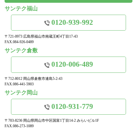
サンテク福山
0120-939-992
〒721-0973 広島県福山市南蔵王町4丁目17-43
FAX.084-926-0489
サンテク倉敷
0120-006-489
〒712-8012 岡山県倉敷市連島5-2-43
FAX.086-441-5903
サンテク岡山
0120-931-779
〒703-8236 岡山県岡山市中区国富1丁目14-2 みらいビル1F
FAX.086-273-1089