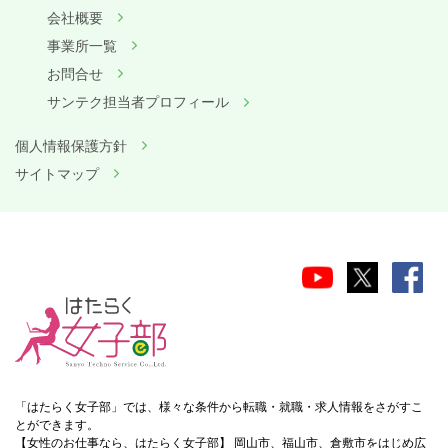
会社概要
事業所一覧
お問合せ
サンテク担当者プロフィール
個人情報保護方針
サイトマップ
「はたらく女子部」では、様々な条件から転職・就職・求人情報をさがすこ
とができます。
【女性のお仕事なら、はたらく女子部】 岡山市、福山市、倉敷市をはじめ広