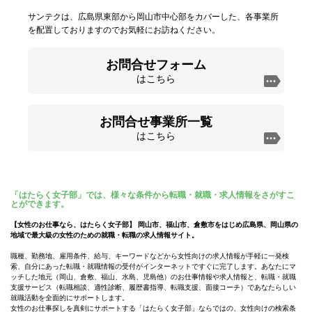
サンテクは、広島県東部から岡山市中心部をカバーした、各事業所
を配置しておりますのでお気軽にお訪ねください。
お問合せフォーム
はこちら
お問合せ事業所一覧
はこちら
「はたらく女子部」では、様々な条件から転職・就職・求人情報をさがすこ
とができます。
【女性のお仕事なら、はたらく女子部】 岡山市、福山市、倉敷市をはじめ広島県、岡山県の
地域で最大級の女性のための就職・転職の求人情報サイト。
職種、勤務地、雇用条件、給与、キーワードなどから女性向けの求人情報が手軽に一発検
索、自分にあった転職・就職情報の受付がインターネットですぐに完了します。あなたにマ
ッチした地元（岡山、倉敷、福山、水島、児島他）のお仕事情報や求人情報と、転職・就職
支援サービス（転職相談、適性診断、履歴書指導、転職支援、面接コーチ）であなたらしい
就職活動を全面的にサポートします。
女性のお仕事探しを真剣にサポートする「はたらく女子部」ならではの、女性向けの検索条