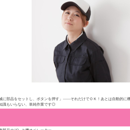
械に部品をセットし、ボタンを押す」――それだけでＯＫ！あとは自動的に機
知識もいらない、単純作業です◎