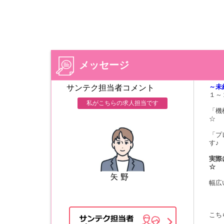
メッセージ
～未
サンテク担当者コメント
１～
私がこちらの求人担当です
「機
☆
「プ
す♪
実際
☆
幅広
こち