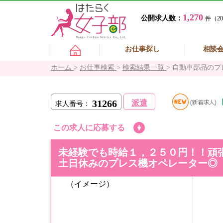
1,270
公開求人数：
件（20
お仕事探し
相談
ホーム
>
お仕事検索
>
検索結果一覧
>
自動車部品のプ
31266
派遣
求人番号：
この求人に応募する
未経験でも時給１，２５０円！！頑
土日休みのプレス機オペレーター◎
（イメージ）