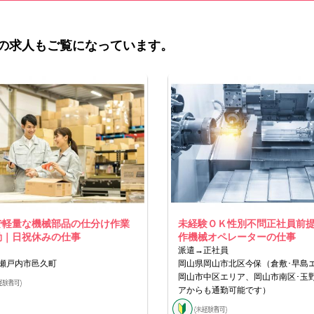
の求人もご覧になっています。
で軽量な機械部品の仕分け作業
未経験ＯＫ性別不問正社員前
勤｜日祝休みの仕事
作機械オペレーターの仕事
派遣→正社員
瀬戸内市邑久町
岡山県岡山市北区今保（倉敷･早島
岡山市中区エリア、岡山市南区･玉
アからも通勤可能です）