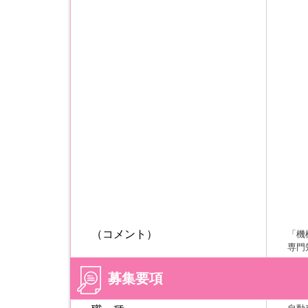
（コメント）
「機
専門
募集要項