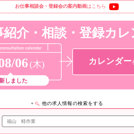
お仕事相談会・登録会の
案内動画
はこちら
事紹介・相談・登録
カレ
08/06
カレンダー
(木)
新しました
+
他の求人情報の検索をする