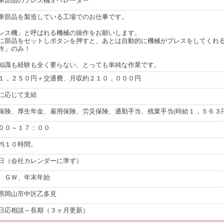
車部品のプレス機オペレーター
車部品を製造している工場でのお仕事です。
レス機」と呼ばれる機械の操作をお願いします。
に部品をセットしボタンを押すと、あとは自動的に機械がプレスをしてくれ
作」のみ！
知識も経験も全く要らない、とっても単純な作業です。
１，２５０円＋交通費、月収約２１０，０００円
に応じて支給
保険、厚生年金、雇用保険、労災保険、通勤手当、残業手当(時給１，５６３
００～１７：００
均１０時間。
日（会社カレンダーに準ず）
、ＧＷ、年末年始
県岡山市中区乙多見
日応相談～長期（３ヶ月更新）