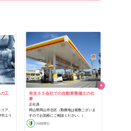
提の工
有名ＳＳ会社での自動車整備士の仕
ゴルフ場
事
正社員
正社員
岡山県岡
エリア、
岡山県岡山市北区（勤務地は複数ございま
野市エリ
すのでお気軽にご相談ください。）