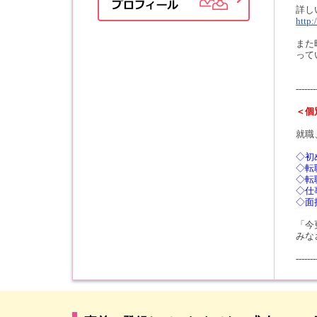
詳し
http:
また
って
-------
＜個
就職
◇初
◇転
◇転
◇仕
◇面
「今
みな
-------