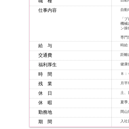
自動
職 種
自動
仕事内容
「プ
機械
ン操
専門
時給
給 与
距離
交通費
健康
福利厚生
８：
時 間
月平
残 業
土、
休 日
夏季
休 暇
岡山
勤務地
入社
期 間