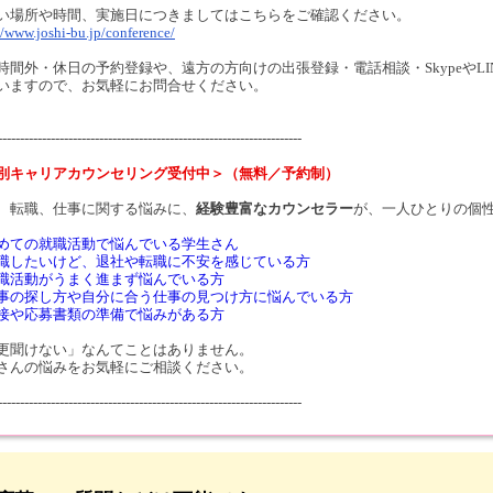
い場所や時間、実施日につきましてはこちらをご確認ください。
//www.joshi-bu.jp/conference/
時間外・休日の予約登録や、遠方の方向けの出張登録・電話相談・SkypeやL
いますので、お気軽にお問合せください。
---------------------------------------------------------------------
別キャリアカウンセリング受付中＞（無料／予約制）
、転職、仕事に関する悩みに、
経験豊富なカウンセラー
が、一人ひとりの個
めての就職活動で悩んでいる学生さん
職したいけど、退社や転職に不安を感じている方
職活動がうまく進まず悩んでいる方
事の探し方や自分に合う仕事の見つけ方に悩んでいる方
接や応募書類の準備で悩みがある方
更聞けない」なんてことはありません。
さんの悩みをお気軽にご相談ください。
---------------------------------------------------------------------