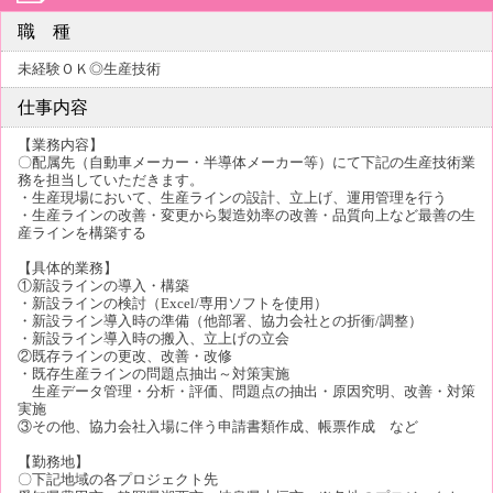
職 種
未経験ＯＫ◎生産技術
仕事内容
【業務内容】
〇配属先（自動車メーカー・半導体メーカー等）にて下記の生産技術業
務を担当していただきます。
・生産現場において、生産ラインの設計、立上げ、運用管理を行う
・生産ラインの改善・変更から製造効率の改善・品質向上など最善の生
産ラインを構築する
【具体的業務】
①新設ラインの導入・構築
・新設ラインの検討（Excel/専用ソフトを使用）
・新設ライン導入時の準備（他部署、協力会社との折衝/調整）
・新設ライン導入時の搬入、立上げの立会
②既存ラインの更改、改善・改修
・既存生産ラインの問題点抽出～対策実施
生産データ管理・分析・評価、問題点の抽出・原因究明、改善・対策
実施
③その他、協力会社入場に伴う申請書類作成、帳票作成 など
【勤務地】
〇下記地域の各プロジェクト先