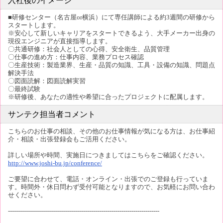
入社後のイメージ
■研修センター（名古屋or横浜）にて専任講師による約3週間の研修から
スタートします。
※安心して新しいキャリアをスタートできるよう、大手メーカー出身の
現役エンジニアが直接指導します。
〇共通研修：社会人としての心得、安全衛生、品質管理
〇仕事の進め方：仕事内容、業務プロセス確認
〇生産技術：製造業界、生産・品質の知識、工具・設備の知識、問題点
解決手法
〇図面読解：図面読解実習
〇最終試験
※研修後、あなたの適性や希望に合ったプロジェクトに配属します。
サンテク担当者コメント
こちらのお仕事の相談、その他のお仕事情報が気になる方は、お仕事紹
介・相談・出張登録会もご活用ください。
詳しい場所や時間、実施日につきましてはこちらをご確認ください。
http://www.joshi-bu.jp/conference/
ご要望に合わせて、電話・オンライン・出張でのご登録も行っていま
す。時間外・休日問わず受付可能となりますので、お気軽にお問い合わ
せください。
----------------------------------------------------------------------------