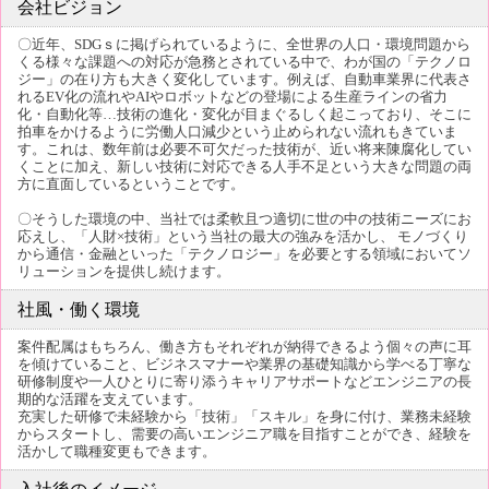
会社ビジョン
〇近年、SDGｓに掲げられているように、全世界の人口・環境問題から
くる様々な課題への対応が急務とされている中で、わが国の「テクノロ
ジー」の在り方も大きく変化しています。例えば、自動車業界に代表さ
れるEV化の流れやAIやロボットなどの登場による生産ラインの省力
化・自動化等…技術の進化・変化が目まぐるしく起こっており、そこに
拍車をかけるように労働人口減少という止められない流れもきていま
す。これは、数年前は必要不可欠だった技術が、近い将来陳腐化してい
くことに加え、新しい技術に対応できる人手不足という大きな問題の両
方に直面しているということです。
〇そうした環境の中、当社では柔軟且つ適切に世の中の技術ニーズにお
応えし、「人財×技術」という当社の最大の強みを活かし、 モノづくり
から通信・金融といった「テクノロジー」を必要とする領域においてソ
リューションを提供し続けます。
社風・働く環境
案件配属はもちろん、働き方もそれぞれが納得できるよう個々の声に耳
を傾けていること、ビジネスマナーや業界の基礎知識から学べる丁寧な
研修制度や一人ひとりに寄り添うキャリアサポートなどエンジニアの長
期的な活躍を支えています。
充実した研修で未経験から「技術」「スキル」を身に付け、業務未経験
からスタートし、需要の高いエンジニア職を目指すことができ、経験を
活かして職種変更もできます。