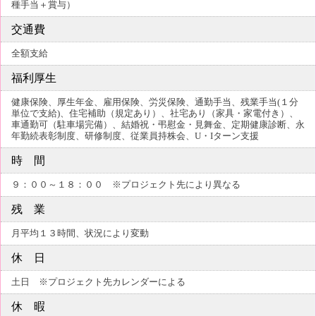
種手当＋賞与）
交通費
全額支給
福利厚生
健康保険、厚生年金、雇用保険、労災保険、通勤手当、残業手当(１分
単位で支給)、住宅補助（規定あり）、社宅あり（家具・家電付き）、
車通勤可（駐車場完備）、結婚祝・弔慰金・見舞金、定期健康診断、永
年勤続表彰制度、研修制度、従業員持株会、U・Iターン支援
時 間
９：００～１８：００ ※プロジェクト先により異なる
残 業
月平均１３時間、状況により変動
休 日
土日 ※プロジェクト先カレンダーによる
休 暇