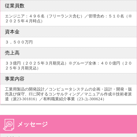
従業員数
エンジニア：４９６名（フリーランス含む）／管理含め：５１０名（※
２０２５年４月時点）
資本金
３，５００万円
売上高
３３億円（２０２５年３月期見込）※グループ全体：４００億円（２０
２５年３月期見込）
事業内容
工業用製品の開発設計／コンピュータシステムの企画・設計・開発・販
売及び保守、ITに関するコンサルティング／マニュアル作成※技術者派
遣（派23-301816）／有料職業紹介事業（23-ユ-300624）
メッセージ