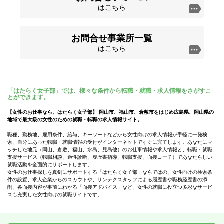
はこちら
お問合せ事業所一覧
はこちら
「はたらく女子部」では、様々な条件から転職・就職・求人情報をさがすこ
とができます。
【女性のお仕事なら、はたらく女子部】 岡山市、福山市、倉敷市をはじめ広島県、岡山県の
地域で最大級の女性のための就職・転職の求人情報サイト。
職種、勤務地、雇用条件、給与、キーワードなどから女性向けの求人情報が手軽に一発検
索、自分にあった転職・就職情報の受付がインターネットですぐに完了します。あなたにマ
ッチした地元（岡山、倉敷、福山、水島、児島他）のお仕事情報や求人情報と、転職・就職
支援サービス（転職相談、適性診断、履歴書指導、転職支援、面接コーチ）であなたらしい
就職活動を全面的にサポートします。
女性のお仕事探しを真剣にサポートする「はたらく女子部」ならではの、女性向けの検索条
件の設置、求人企業からのスカウトや、サンテクスタッフによる履歴書や職務経歴書の添
削、各面接内容が事前にわかる「面接アドバイス」など、女性の就職に役立つ多彩なサービ
スも充実した女性向けの就職サイトです。