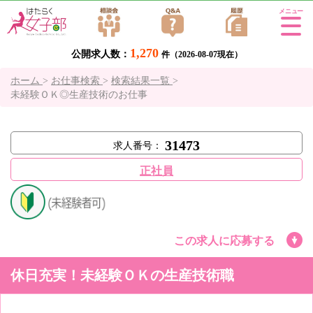
Tog
gle
1,270
公開求人数：
navi
件（2026-08-07現在）
gati
ホーム
>
お仕事検索
>
検索結果一覧
>
on
未経験ＯＫ◎生産技術のお仕事
31473
求人番号：
正社員
この求人に応募する
休日充実！未経験ＯＫの生産技術職