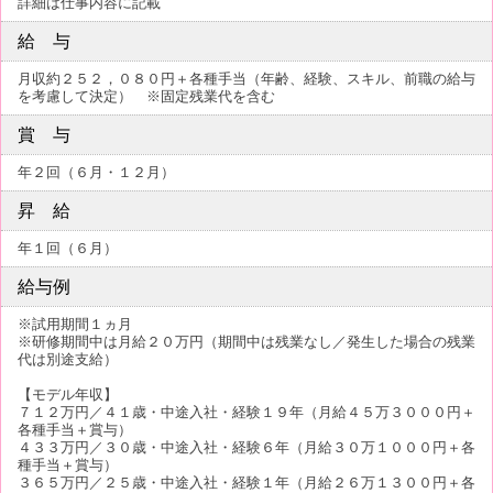
詳細は仕事内容に記載
給 与
月収約２５２，０８０円＋各種手当（年齢、経験、スキル、前職の給与
を考慮して決定） ※固定残業代を含む
賞 与
年２回（６月・１２月）
昇 給
年１回（６月）
給与例
※試用期間１ヵ月
※研修期間中は月給２０万円（期間中は残業なし／発生した場合の残業
代は別途支給）
【モデル年収】
７１２万円／４１歳・中途入社・経験１９年（月給４５万３０００円＋
各種手当＋賞与）
４３３万円／３０歳・中途入社・経験６年（月給３０万１０００円＋各
種手当＋賞与）
３６５万円／２５歳・中途入社・経験１年（月給２６万１３００円＋各