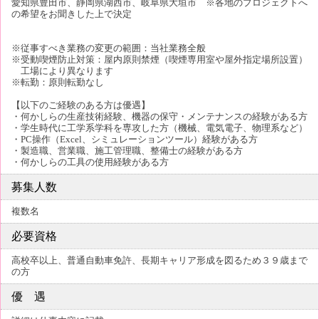
愛知県豊田市、静岡県湖西市、岐阜県大垣市 ※各地のプロジェクトへ
の希望をお聞きした上で決定
※従事すべき業務の変更の範囲：当社業務全般
※受動喫煙防止対策：屋内原則禁煙（喫煙専用室や屋外指定場所設置）
工場により異なります
※転勤：原則転勤なし
【以下のご経験のある方は優遇】
・何かしらの生産技術経験、機器の保守・メンテナンスの経験がある方
・学生時代に工学系学科を専攻した方（機械、電気電子、物理系など）
・PC操作（Excel、シミュレーションツール）経験がある方
・製造職、営業職、施工管理職、整備士の経験がある方
・何かしらの工具の使用経験がある方
募集人数
複数名
必要資格
高校卒以上、普通自動車免許、長期キャリア形成を図るため３９歳まで
の方
優 遇