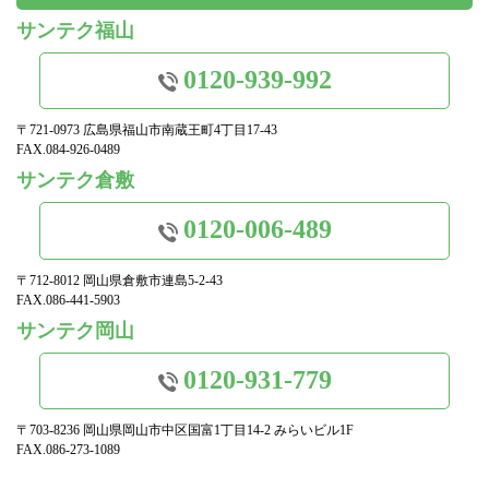
サンテク福山
0120-939-992
〒721-0973 広島県福山市南蔵王町4丁目17-43
FAX.084-926-0489
サンテク倉敷
0120-006-489
〒712-8012 岡山県倉敷市連島5-2-43
FAX.086-441-5903
サンテク岡山
0120-931-779
〒703-8236 岡山県岡山市中区国富1丁目14-2 みらいビル1F
FAX.086-273-1089