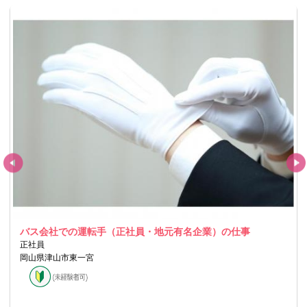
バス会社での運転手（正社員・地元有名企業）の仕事
正社員
岡山県津山市東一宮