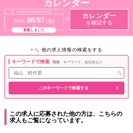
カレンダー
カレンダー
08/07
2026/
(金)
を確認する
更新しました
+
他の求人情報の検索をする
キーワードで検索
職種、キーワード、会社名など
この求人に応募された他の方は、こちらの
求人もご覧になっています。