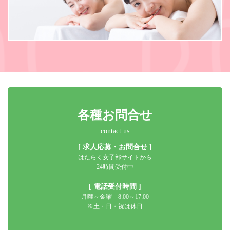
各種お問合せ
contact us
[ 求人応募・お問合せ ]
はたらく女子部サイトから
24時間受付中
[ 電話受付時間 ]
月曜～金曜 8:00～17:00
※土・日・祝は休日