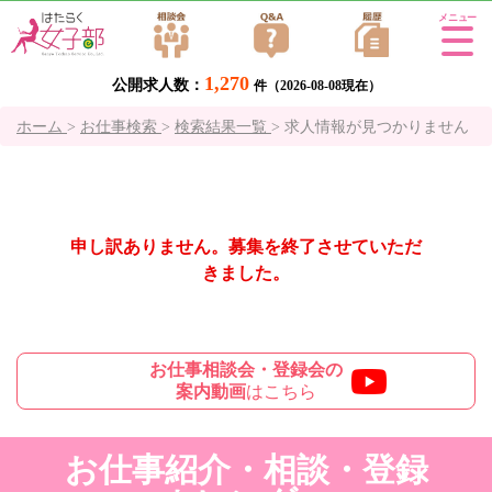
Tog
gle
1,270
公開求人数：
navi
件（2026-08-08現在）
gati
ホーム
>
お仕事検索
>
検索結果一覧
>
求人情報が見つかりません
on
申し訳ありません。募集を終了させていただ
きました。
お仕事相談会・登録会の
案内動画
はこちら
お仕事紹介・相談・登録