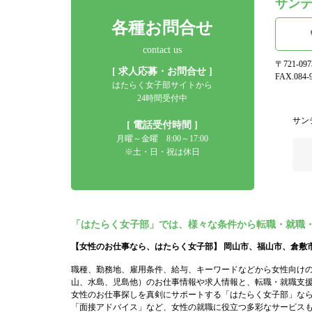
サン
各種お問合せ
contact us
〒721-0
[ 求人応募・お問合せ ]
FAX.084-9
はたらく女子部サイトから
24時間受付中
サン
[ 電話受付時間 ]
月曜～金曜 8:00～17:00
※土・日・祝は休日
「はたらく女子部」では、様々な条件から転職・就職
【女性のお仕事なら、はたらく女子部】 岡山市、福山市、倉敷
職種、勤務地、雇用条件、給与、キーワードなどから女性向け
山、水島、児島他）のお仕事情報や求人情報と、転職・就職支
女性のお仕事探しを真剣にサポートする「はたらく女子部」な
「面接アドバイス」など、女性の就職に役立つ多彩なサービス