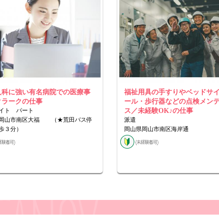
人科に強い有名病院での医療事
福祉用具の手すりやベッドサ
クラークの仕事
ール・歩行器などの点検メン
イト パート
ス／未経験OK♪の仕事
岡山市南区大福 （★荒田バス停
派遣
歩３分）
岡山県岡山市南区海岸通