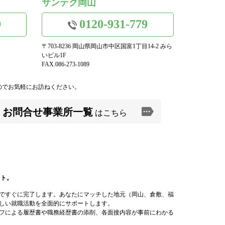
サンテク岡山
9
0120-931-779
〒703-8236 岡山県岡山市中区国富1丁目14-2 みら
いビル1F
FAX.086-273-1089
のでお気軽にお訪ねください。
お問合せ事業所一覧
はこちら
イト。
ですぐに完了します。あなたにマッチした地元（岡山、倉敷、福
しい就職活動を全面的にサポートします。
フによる履歴書や職務経歴書の添削、各面接内容が事前にわかる