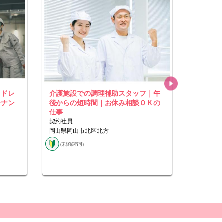
イドレ
介護施設での調理補助スタッフ｜午
アームレ
テナン
後からの短時間｜お休み相談ＯＫの
業での品
仕事
事
契約社員
正社員
岡山県岡山市北区北方
岡山県岡
ア、岡山
ア、岡山
ア、御津
です）