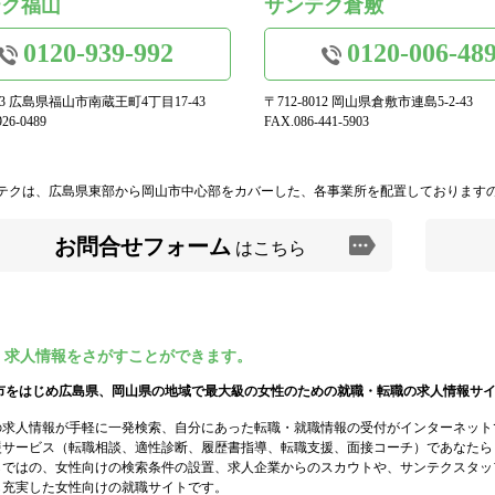
テク福山
サンテク倉敷
0120-939-992
0120-006-48
973 広島県福山市南蔵王町4丁目17-43
〒712-8012 岡山県倉敷市連島5-2-43
26-0489
FAX.086-441-5903
テクは、広島県東部から岡山市中心部をカバーした、各事業所を配置しております
お問合せフォーム
はこちら
・求人情報をさがすことができます。
市をはじめ広島県、岡山県の地域で最大級の女性のための就職・転職の求人情報サ
の求人情報が手軽に一発検索、自分にあった転職・就職情報の受付がインターネット
援サービス（転職相談、適性診断、履歴書指導、転職支援、面接コーチ）であなたら
らではの、女性向けの検索条件の設置、求人企業からのスカウトや、サンテクスタッ
も充実した女性向けの就職サイトです。