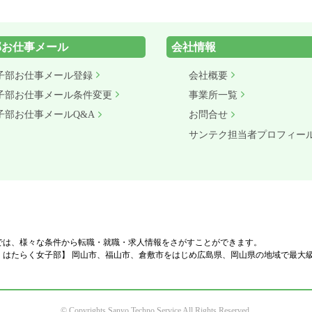
部お仕事メール
会社情報
子部お仕事メール登録
会社概要
子部お仕事メール条件変更
事業所一覧
子部お仕事メールQ&A
お問合せ
サンテク担当者プロフィー
では、様々な条件から転職・就職・求人情報をさがすことができます。
、はたらく女子部】 岡山市、福山市、倉敷市をはじめ広島県、岡山県の地域で最大
© Copyrights Sanyo Techno Service All Rights Reserved.