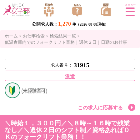
Tog
gle
1,270
公開求人数：
navi
件（2026-08-08現在）
gati
ホーム
>
お仕事検索
>
検索結果一覧
>
on
低温倉庫内でのフォークリフト業務｜週休２日｜日勤のお仕事
31915
求人番号：
派遣
この求人に応募する
＼時給１，３００円／＼８時～１６時で残業
なし／＼週休２日のシフト制／資格あればＯ
Ｋのフォークリフト業務！！