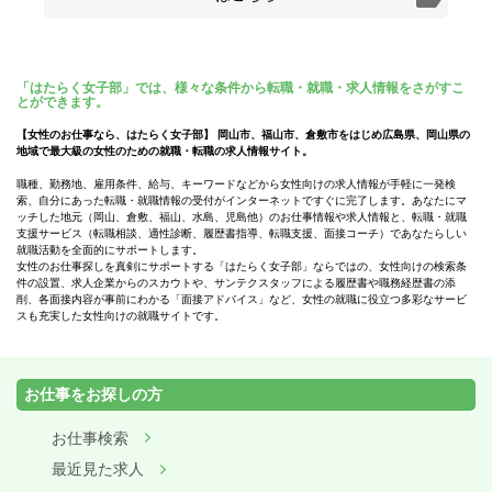
「はたらく女子部」では、様々な条件から転職・就職・求人情報をさがすこ
とができます。
【女性のお仕事なら、はたらく女子部】 岡山市、福山市、倉敷市をはじめ広島県、岡山県の
地域で最大級の女性のための就職・転職の求人情報サイト。
職種、勤務地、雇用条件、給与、キーワードなどから女性向けの求人情報が手軽に一発検
索、自分にあった転職・就職情報の受付がインターネットですぐに完了します。あなたにマ
ッチした地元（岡山、倉敷、福山、水島、児島他）のお仕事情報や求人情報と、転職・就職
支援サービス（転職相談、適性診断、履歴書指導、転職支援、面接コーチ）であなたらしい
就職活動を全面的にサポートします。
女性のお仕事探しを真剣にサポートする「はたらく女子部」ならではの、女性向けの検索条
件の設置、求人企業からのスカウトや、サンテクスタッフによる履歴書や職務経歴書の添
削、各面接内容が事前にわかる「面接アドバイス」など、女性の就職に役立つ多彩なサービ
スも充実した女性向けの就職サイトです。
お仕事をお探しの方
お仕事検索
最近見た求人