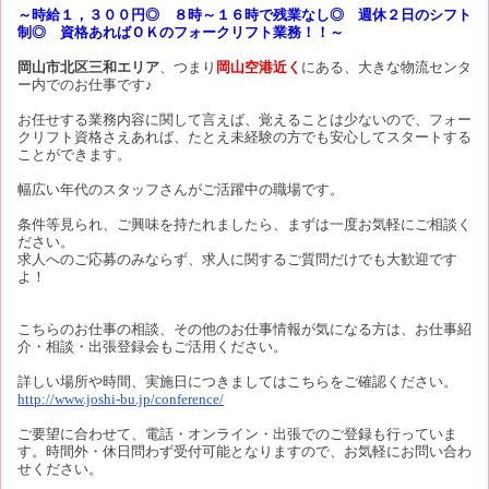
～時給１，３００円◎ ８時～１６時で残業なし◎ 週休２日のシフト
制◎ 資格あればＯＫのフォークリフト業務！！～
岡山市北区三和エリア
、つまり
岡山空港近く
にある、大きな物流センタ
ー内でのお仕事です♪
お任せする業務内容に関して言えば、覚えることは少ないので、フォー
クリフト資格さえあれば、たとえ未経験の方でも安心してスタートする
ことができます。
幅広い年代のスタッフさんがご活躍中の職場です。
条件等見られ、ご興味を持たれましたら、まずは一度お気軽にご相談く
ださい。
求人へのご応募のみならず、求人に関するご質問だけでも大歓迎です
よ！
こちらのお仕事の相談、その他のお仕事情報が気になる方は、お仕事紹
介・相談・出張登録会もご活用ください。
詳しい場所や時間、実施日につきましてはこちらをご確認ください。
http://www.joshi-bu.jp/conference/
ご要望に合わせて、電話・オンライン・出張でのご登録も行っていま
す。時間外・休日問わず受付可能となりますので、お気軽にお問い合わ
せください。