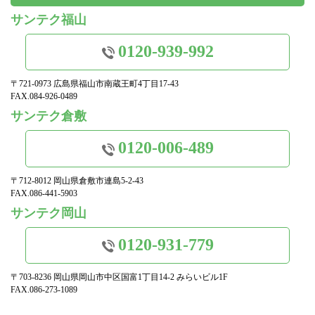
サンテク福山
0120-939-992
〒721-0973 広島県福山市南蔵王町4丁目17-43
FAX.084-926-0489
サンテク倉敷
0120-006-489
〒712-8012 岡山県倉敷市連島5-2-43
FAX.086-441-5903
サンテク岡山
0120-931-779
〒703-8236 岡山県岡山市中区国富1丁目14-2 みらいビル1F
FAX.086-273-1089