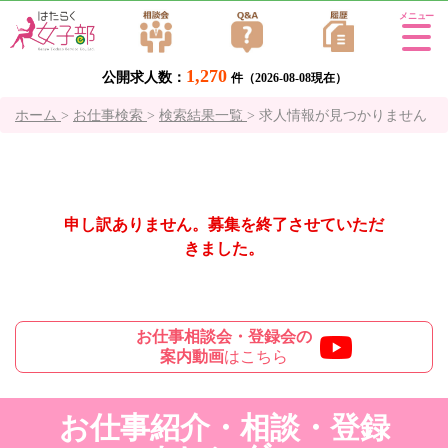
Tog
gle
1,270
公開求人数：
navi
件（2026-08-08現在）
gati
ホーム
>
お仕事検索
>
検索結果一覧
>
求人情報が見つかりません
on
申し訳ありません。募集を終了させていただ
きました。
お仕事相談会・登録会の
案内動画
はこちら
お仕事紹介・相談・登録