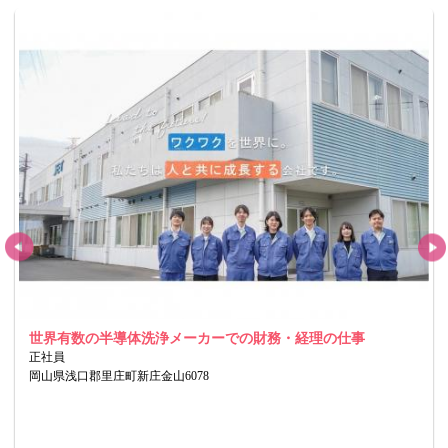
世界有数の半導体洗浄メーカーでの財務・経理の仕事
正社員
岡山県浅口郡里庄町新庄金山6078