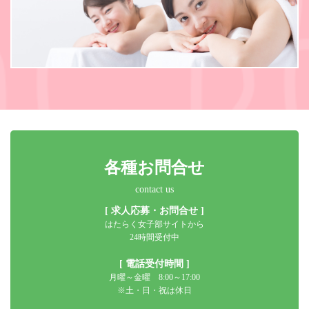
各種お問合せ
contact us
[ 求人応募・お問合せ ]
はたらく女子部サイトから
24時間受付中
[ 電話受付時間 ]
月曜～金曜 8:00～17:00
※土・日・祝は休日