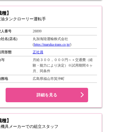
職種】
重油タンクローリー運転手
求人番号
28899
会社名(店名)
丸加海陸運輸株式会社
(
https://maruka-trans.co.jp/
)
雇用形態
正社員
給与
月給３００，０００円～＋交通費（経
験・能力により決定）※試用期間６ヶ
月、同条件
勤務地
広島県福山市箕沖町
詳細を見る
職種】
農機具メーカーでの組立スタッフ