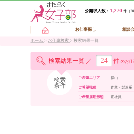
1,270
公開求人数：
件（20
お仕事探し
相談
ホーム
>
お仕事検索
>
検索結果一覧
24
検索結果一覧 ／
件
のお仕
ご希望エリア
福山
検索
条件
ご希望職種
作業・製造系
ご希望雇用形態
正社員