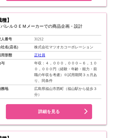
職種】
アパレルＯＥＭメーカーでの商品企画・設計
求人番号
31212
会社名(店名)
株式会社マツオカコーポレーション
雇用形態
正社員
給与
年収：４，０００，０００～６，１０
０，０００円（経験・年齢・能力・前
職の年収を考慮）※試用期間３ヵ月あ
り、同条件
勤務地
広島県福山市西町（福山駅から徒歩３
分）
詳細を見る