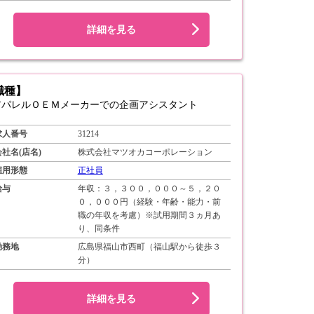
詳細を見る
職種】
アパレルＯＥＭメーカーでの企画アシスタント
求人番号
31214
会社名(店名)
株式会社マツオカコーポレーション
雇用形態
正社員
給与
年収：３，３００，０００～５，２０
０，０００円（経験・年齢・能力・前
職の年収を考慮）※試用期間３ヵ月あ
り、同条件
勤務地
広島県福山市西町（福山駅から徒歩３
分）
詳細を見る