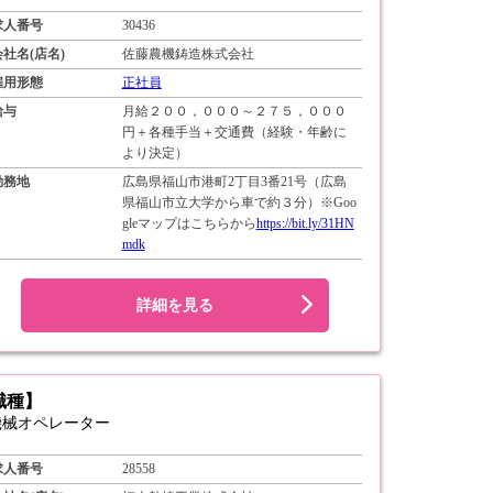
求人番号
30436
会社名(店名)
佐藤農機鋳造株式会社
雇用形態
正社員
給与
月給２００，０００～２７５，０００
円＋各種手当＋交通費（経験・年齢に
より決定）
勤務地
広島県福山市港町2丁目3番21号（広島
県福山市立大学から車で約３分）※Goo
gleマップはこちらから
https://bit.ly/31HN
mdk
詳細を見る
職種】
機械オペレーター
求人番号
28558