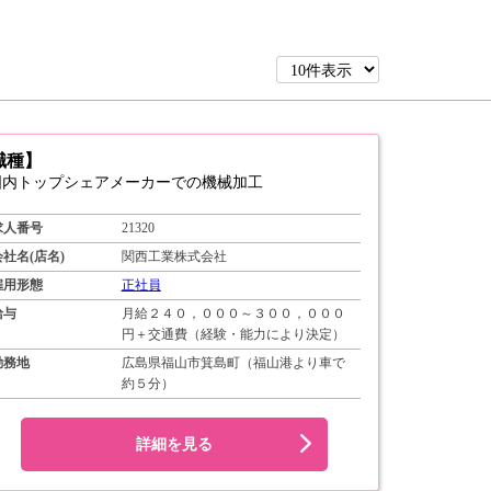
職種】
国内トップシェアメーカーでの機械加工
求人番号
21320
会社名(店名)
関西工業株式会社
雇用形態
正社員
給与
月給２４０，０００～３００，０００
円＋交通費（経験・能力により決定）
勤務地
広島県福山市箕島町（福山港より車で
約５分）
詳細を見る