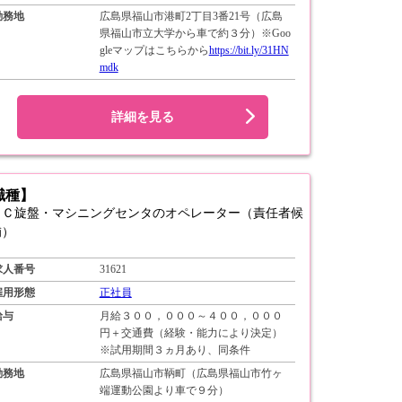
勤務地
広島県福山市港町2丁目3番21号（広島
県福山市立大学から車で約３分）※Goo
gleマップはこちらから
https://bit.ly/31HN
mdk
詳細を見る
職種】
ＮＣ旋盤・マシニングセンタのオペレーター（責任者候
補）
求人番号
31621
雇用形態
正社員
給与
月給３００，０００～４００，０００
円＋交通費（経験・能力により決定）
※試用期間３ヵ月あり、同条件
勤務地
広島県福山市鞆町（広島県福山市竹ヶ
端運動公園より車で９分）