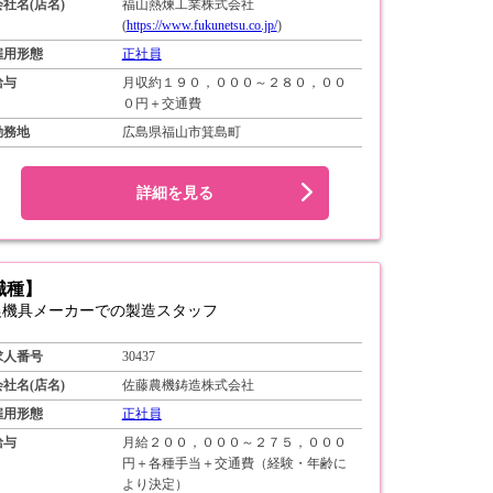
会社名(店名)
福山熱煉工業株式会社
(
https://www.fukunetsu.co.jp/
)
雇用形態
正社員
給与
月収約１９０，０００～２８０，００
０円＋交通費
勤務地
広島県福山市箕島町
詳細を見る
職種】
農機具メーカーでの製造スタッフ
求人番号
30437
会社名(店名)
佐藤農機鋳造株式会社
雇用形態
正社員
給与
月給２００，０００～２７５，０００
円＋各種手当＋交通費（経験・年齢に
より決定）