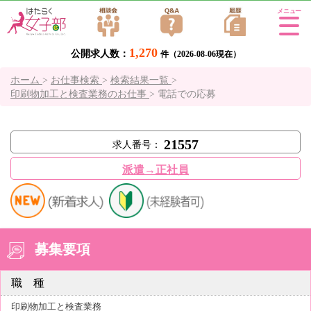
Tog
gle
1,270
公開求人数：
navi
件（2026-08-06現在）
gati
ホーム
>
お仕事検索
>
検索結果一覧
>
on
印刷物加工と検査業務のお仕事
>
電話での応募
21557
求人番号：
派遣→正社員
募集要項
職 種
印刷物加工と検査業務