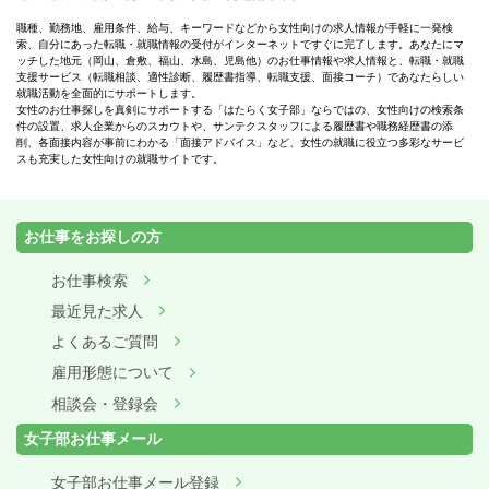
職種、勤務地、雇用条件、給与、キーワードなどから女性向けの求人情報が手軽に一発検
索、自分にあった転職・就職情報の受付がインターネットですぐに完了します。あなたにマ
ッチした地元（岡山、倉敷、福山、水島、児島他）のお仕事情報や求人情報と、転職・就職
支援サービス（転職相談、適性診断、履歴書指導、転職支援、面接コーチ）であなたらしい
就職活動を全面的にサポートします。
女性のお仕事探しを真剣にサポートする「はたらく女子部」ならではの、女性向けの検索条
件の設置、求人企業からのスカウトや、サンテクスタッフによる履歴書や職務経歴書の添
削、各面接内容が事前にわかる「面接アドバイス」など、女性の就職に役立つ多彩なサービ
スも充実した女性向けの就職サイトです。
お仕事をお探しの方
お仕事検索
最近見た求人
よくあるご質問
雇用形態について
相談会・登録会
女子部お仕事メール
女子部お仕事メール登録