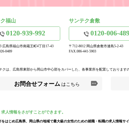
テク福山
サンテク倉敷
0120-939-992
0120-006-48
973 広島県福山市南蔵王町4丁目17-43
〒712-8012 岡山県倉敷市連島5-2-43
26-0489
FAX.086-441-5903
テクは、広島県東部から岡山市中心部をカバーした、各事業所を配置しております
お問合せフォーム
はこちら
・求人情報をさがすことができます。
市をはじめ広島県、岡山県の地域で最大級の女性のための就職・転職の求人情報サ