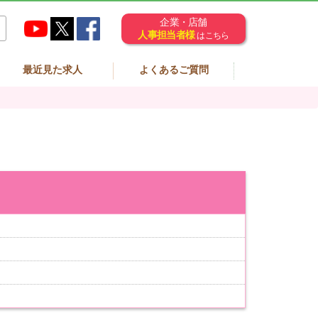
企業・店舗
人事担当者様
はこちら
最近見た求人
よくあるご質問