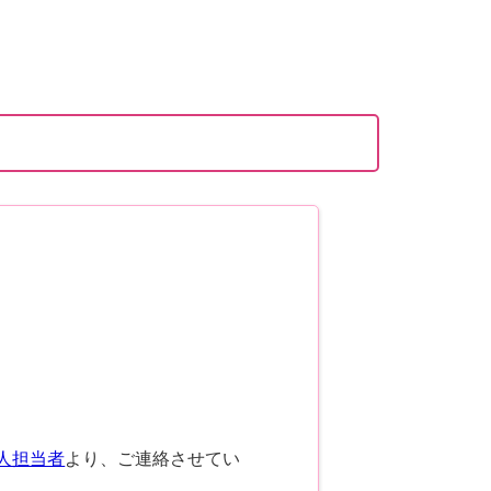
人担当者
より、ご連絡させてい