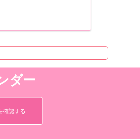
ンダー
を確認する