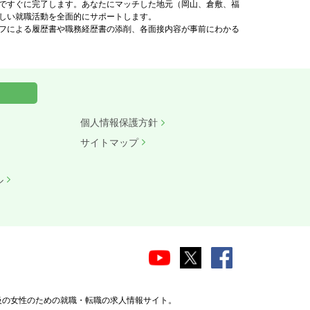
ですぐに完了します。あなたにマッチした地元（岡山、倉敷、福
しい就職活動を全面的にサポートします。
フによる履歴書や職務経歴書の添削、各面接内容が事前にわかる
個人情報保護方針
サイトマップ
ル
級の女性のための就職・転職の求人情報サイト。