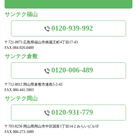
サンテク福山
0120-939-992
〒721-0973 広島県福山市南蔵王町4丁目17-43
FAX.084-926-0489
サンテク倉敷
0120-006-489
〒712-8012 岡山県倉敷市連島5-2-43
FAX.086-441-5903
サンテク岡山
0120-931-779
〒703-8236 岡山県岡山市中区国富1丁目14-2 みらいビル1F
FAX.086-273-1089