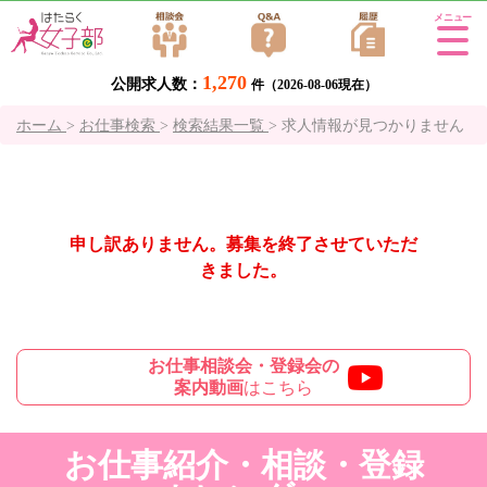
Tog
gle
1,270
公開求人数：
navi
件（2026-08-06現在）
gati
ホーム
>
お仕事検索
>
検索結果一覧
>
求人情報が見つかりません
on
申し訳ありません。募集を終了させていただ
きました。
お仕事相談会・登録会の
案内動画
はこちら
お仕事紹介・相談・登録