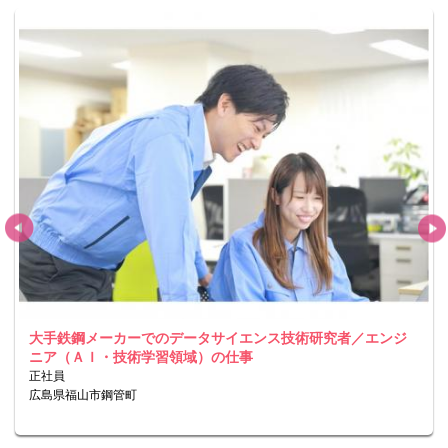
大手鉄鋼メーカーでのデータサイエンス技術研究者／エンジ
ニア（ＡＩ・技術学習領域）の仕事
正社員
広島県福山市鋼管町