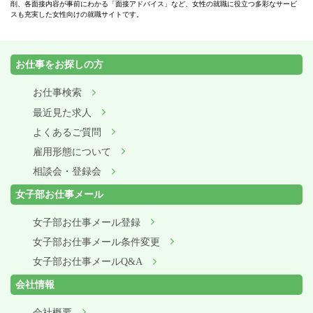
削、各面接内容が事前にわかる「面接アドバイス」など、女性の就職に役立つ多彩なサービ
スも充実した女性向けの就職サイトです。
お仕事をお探しの方
お仕事検索
最近見た求人
よくあるご質問
雇用形態について
相談会・登録会
女子部お仕事メール
女子部お仕事メール登録
女子部お仕事メール条件変更
女子部お仕事メールQ&A
会社情報
会社概要