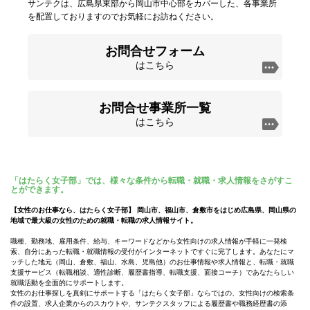
サンテクは、広島県東部から岡山市中心部をカバーした、各事業所
を配置しておりますのでお気軽にお訪ねください。
お問合せフォーム
はこちら
お問合せ事業所一覧
はこちら
「はたらく女子部」では、様々な条件から転職・就職・求人情報をさがすこ
とができます。
【女性のお仕事なら、はたらく女子部】 岡山市、福山市、倉敷市をはじめ広島県、岡山県の
地域で最大級の女性のための就職・転職の求人情報サイト。
職種、勤務地、雇用条件、給与、キーワードなどから女性向けの求人情報が手軽に一発検
索、自分にあった転職・就職情報の受付がインターネットですぐに完了します。あなたにマ
ッチした地元（岡山、倉敷、福山、水島、児島他）のお仕事情報や求人情報と、転職・就職
支援サービス（転職相談、適性診断、履歴書指導、転職支援、面接コーチ）であなたらしい
就職活動を全面的にサポートします。
女性のお仕事探しを真剣にサポートする「はたらく女子部」ならではの、女性向けの検索条
件の設置、求人企業からのスカウトや、サンテクスタッフによる履歴書や職務経歴書の添