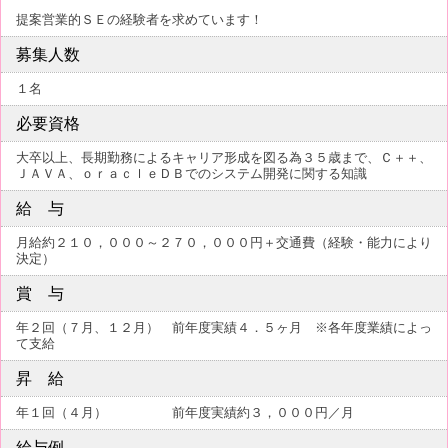
提案営業的ＳＥの経験者を求めています！
募集人数
１名
必要資格
大卒以上、長期勤務によるキャリア形成を図る為３５歳まで、Ｃ＋＋、
ＪＡＶＡ、ｏｒａｃｌｅＤＢでのシステム開発に関する知識
給 与
月給約２１０，０００～２７０，０００円＋交通費（経験・能力により
決定）
賞 与
年２回（７月、１２月） 前年度実績４．５ヶ月 ※各年度業績によっ
て支給
昇 給
年１回（４月） 前年度実績約３，０００円／月
給与例