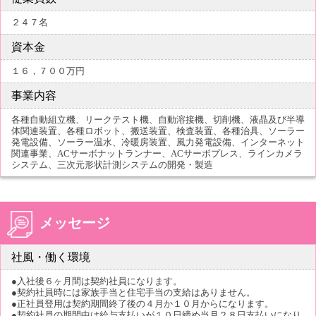
２４７名
資本金
１６，７００万円
事業内容
各種自動組立機、リークテスト機、自動溶接機、切削機、液晶及び半導
体関連装置、各種ロボット、搬送装置、検査装置、各種治具、ソーラー
発電設備、ソーラー温水、冷暖房装置、風力発電設備、インターネット
関連事業、ACサーボナットランナー、ACサーボプレス、ラインカメラ
システム、三次元形状計測システムの開発・製造
メッセージ
社風・働く環境
●入社後６ヶ月間は契約社員になります。
●契約社員時には家族手当と住宅手当の支給はありません。
●正社員登用は契約期間終了後の４月か１０月からになります。
●契約社員の期間中は給与支払いが１０日締め当月２８日支払いになり