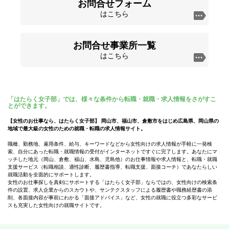
お問合せフォーム
はこちら
お問合せ事業所一覧
はこちら
「はたらく女子部」では、様々な条件から転職・就職・求人情報をさがすこ
とができます。
【女性のお仕事なら、はたらく女子部】 岡山市、福山市、倉敷市をはじめ広島県、岡山県の
地域で最大級の女性のための就職・転職の求人情報サイト。
職種、勤務地、雇用条件、給与、キーワードなどから女性向けの求人情報が手軽に一発検
索、自分にあった転職・就職情報の受付がインターネットですぐに完了します。あなたにマ
ッチした地元（岡山、倉敷、福山、水島、児島他）のお仕事情報や求人情報と、転職・就職
支援サービス（転職相談、適性診断、履歴書指導、転職支援、面接コーチ）であなたらしい
就職活動を全面的にサポートします。
女性のお仕事探しを真剣にサポートする「はたらく女子部」ならではの、女性向けの検索条
件の設置、求人企業からのスカウトや、サンテクスタッフによる履歴書や職務経歴書の添
削、各面接内容が事前にわかる「面接アドバイス」など、女性の就職に役立つ多彩なサービ
スも充実した女性向けの就職サイトです。