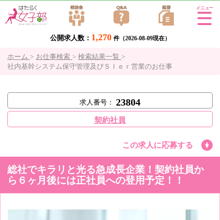
Tog
gle
1,270
公開求人数：
navi
件（2026-08-09現在）
gati
ホーム
>
お仕事検索
>
検索結果一覧
>
on
社内基幹システム保守管理及びＳＩｅｒ営業のお仕事
23804
求人番号：
契約社員
この求人に応募する
総社でキラリと光る急成長企業！契約社員か
ら６ヶ月後には正社員への登用予定！！