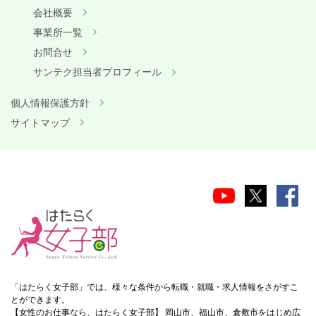
会社概要
事業所一覧
お問合せ
サンテク担当者プロフィール
個人情報保護方針
サイトマップ
「はたらく女子部」では、様々な条件から転職・就職・求人情報をさがすこ
とができます。
【女性のお仕事なら、はたらく女子部】 岡山市、福山市、倉敷市をはじめ広