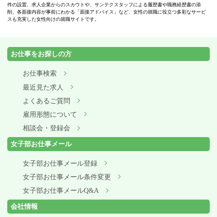
件の設置、求人企業からのスカウトや、サンテクスタッフによる履歴書や職務経歴書の添
削、各面接内容が事前にわかる「面接アドバイス」など、女性の就職に役立つ多彩なサービ
スも充実した女性向けの就職サイトです。
お仕事をお探しの方
お仕事検索
最近見た求人
よくあるご質問
雇用形態について
相談会・登録会
女子部お仕事メール
女子部お仕事メール登録
女子部お仕事メール条件変更
女子部お仕事メールQ&A
会社情報