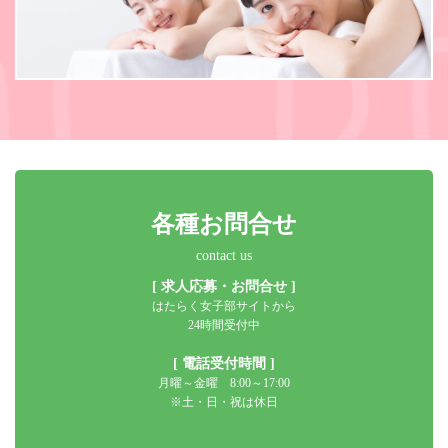
各種お問合せ
contact us
[ 求人応募・お問合せ ]
はたらく女子部サイトから
24時間受付中
[ 電話受付時間 ]
月曜～金曜 8:00～17:00
※土・日・祝は休日