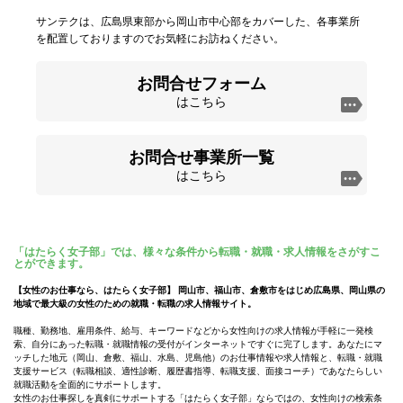
サンテクは、広島県東部から岡山市中心部をカバーした、各事業所
を配置しておりますのでお気軽にお訪ねください。
お問合せフォーム
はこちら
お問合せ事業所一覧
はこちら
「はたらく女子部」では、様々な条件から転職・就職・求人情報をさがすこ
とができます。
【女性のお仕事なら、はたらく女子部】 岡山市、福山市、倉敷市をはじめ広島県、岡山県の
地域で最大級の女性のための就職・転職の求人情報サイト。
職種、勤務地、雇用条件、給与、キーワードなどから女性向けの求人情報が手軽に一発検
索、自分にあった転職・就職情報の受付がインターネットですぐに完了します。あなたにマ
ッチした地元（岡山、倉敷、福山、水島、児島他）のお仕事情報や求人情報と、転職・就職
支援サービス（転職相談、適性診断、履歴書指導、転職支援、面接コーチ）であなたらしい
就職活動を全面的にサポートします。
女性のお仕事探しを真剣にサポートする「はたらく女子部」ならではの、女性向けの検索条