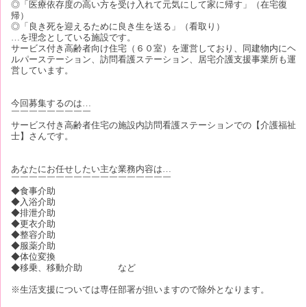
◎「医療依存度の高い方を受け入れて元気にして家に帰す」（在宅復
帰）
◎「良き死を迎えるために良き生を送る」（看取り）
…を理念としている施設です。
サービス付き高齢者向け住宅（６０室）を運営しており、同建物内にヘ
ルパーステーション、訪問看護ステーション、居宅介護支援事業所も運
営しています。
今回募集するのは…
￣￣￣￣￣￣￣￣￣
サービス付き高齢者住宅の施設内訪問看護ステーションでの【介護福祉
士】さんです。
あなたにお任せしたい主な業務内容は…
￣￣￣￣￣￣￣￣￣￣￣￣￣￣￣￣￣￣
◆食事介助
◆入浴介助
◆排泄介助
◆更衣介助
◆整容介助
◆服薬介助
◆体位変換
◆移乗、移動介助 など
※生活支援については専任部署が担いますので除外となります。