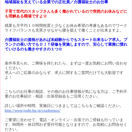
地域福祉を支えている企業での正社員／介護福祉士のお仕事
子育て世代のスタッフさんも多く働かれているので突然のお休みなどに
も理解ある職場ですよ☆
残業も月平均１０時間程度と少なくお休み希望の考慮もあるのでワーク
ライフバランスも充実させながら腰を据えて働くことが出来ますよ。
介護福祉士の資格があれば未経験からでもスタート出来るレア求人。ブ
ランクの長い方でもＯＪＴ研修を実施しますので、安心して業務に慣れ
ていけるのも働きやすさの１つ☆
条件等見られ、ご興味を持たれたら、まずは一度お気軽にお問い合わせ
ください。
求人へのご応募のみならず、求人に関するご質問だけでも大歓迎です
よ！
こちらのお仕事の相談、その他のお仕事情報が気になる方は、ご予約不
要のお仕事紹介・相談・出張登録会もご活用ください。
詳しい場所や時間、実施日につきましてはこちらをご確認ください。
http://www.joshi-bu.jp/conference/
ご要望に合わせて、電話・オンライン・出張でのご登録も行っていま
す。時間外・休日問わず受付可能となりますので、お気軽にお問合せく
ださい。