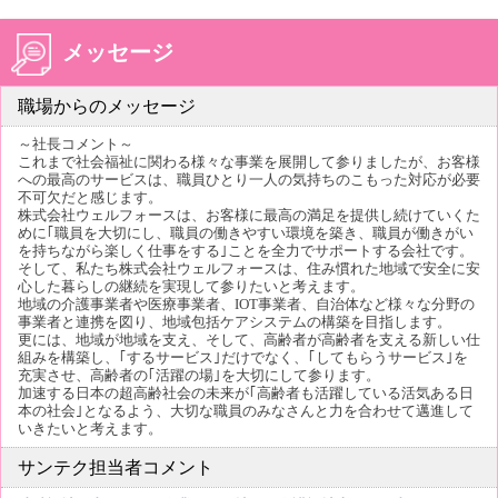
メッセージ
職場からのメッセージ
～社長コメント～
これまで社会福祉に関わる様々な事業を展開して参りましたが、お客様
への最高のサービスは、職員ひとり一人の気持ちのこもった対応が必要
不可欠だと感じます。
株式会社ウェルフォースは、お客様に最高の満足を提供し続けていくた
めに｢職員を大切にし、職員の働きやすい環境を築き、職員が働きがい
を持ちながら楽しく仕事をする｣ことを全力でサポートする会社です。
そして、私たち株式会社ウェルフォースは、住み慣れた地域で安全に安
心した暮らしの継続を実現して参りたいと考えます。
地域の介護事業者や医療事業者、IOT事業者、自治体など様々な分野の
事業者と連携を図り、地域包括ケアシステムの構築を目指します。
更には、地域が地域を支え、そして、高齢者が高齢者を支える新しい仕
組みを構築し、｢するサービス｣だけでなく、｢してもらうサービス｣を
充実させ、高齢者の｢活躍の場｣を大切にして参ります。
加速する日本の超高齢社会の未来が｢高齢者も活躍している活気ある日
本の社会｣となるよう、大切な職員のみなさんと力を合わせて邁進して
いきたいと考えます。
サンテク担当者コメント