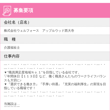
募集要項
会社名（店名）
株式会社ウェルフォース アップルウッド西大寺
職 種
介護福祉士
仕事内容
―・・―・・―・・―・・―・・―・―・・―・・―・・―・・―・・
―・―・・―・・―・・―・・―・・―・
▼“職員満足度地域Ｎｏ.１”を目指している会社です。
▽年間休日【１１３日】など、働く職員さんたちのワークライフバラン
スも大切に♪
▼『選択できる働き方』『手厚い待遇』『充実の福利厚生』の実現を目
指している職場です！
―・・―・・―・・―・・―・・―・―・・―・・―・・―・・―・・
―・―・・―・・―・・―・・―・・―・
当施設は…
￣￣￣￣￣