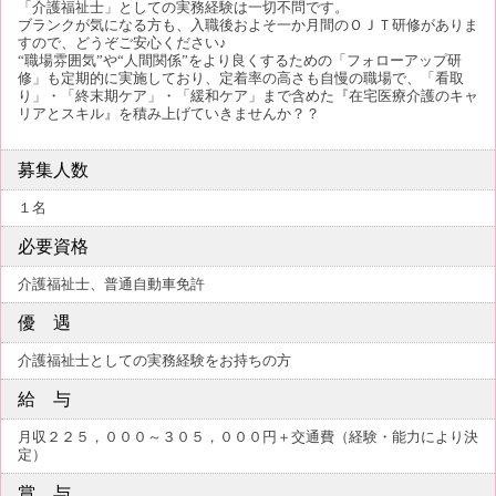
「介護福祉士」としての実務経験は一切不問です。
ブランクが気になる方も、入職後およそ一か月間のＯＪＴ研修がありま
すので、どうぞご安心ください♪
“職場雰囲気”や“人間関係”をより良くするための「フォローアップ研
修」も定期的に実施しており、定着率の高さも自慢の職場で、「看取
り」・「終末期ケア」・「緩和ケア」まで含めた『在宅医療介護のキャ
リアとスキル』を積み上げていきませんか？？
募集人数
１名
必要資格
介護福祉士、普通自動車免許
優 遇
介護福祉士としての実務経験をお持ちの方
給 与
月収２２５，０００～３０５，０００円＋交通費（経験・能力により決
定）
賞 与