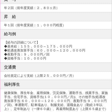
年２回（前年度実績：２，８０ヶ月）
昇 給
年１回（前年度実績：１，０００円程度）
給与例
【給与の詳細について】
◆基本給：１５５，０００～１７５，０００円
◆処遇改善加算手当：６０，０００～１２０，０００円
◆夜勤手当：９，０００円／回
◆資格手当：１０，０００円
交通費
会社規定により支給（上限２５，０００円／月）
福利厚生
健康保険、厚生年金、雇用保険、労災保険、通勤手当、残業手当、家族
手当、住宅手当、資格手当(１０，０００円／月))、その他手当(処遇改
善加算手当:６０，０００～１２０，０００円、夜勤手当:９，０００円
／回)、車通勤可、駐車場あり、制服支給、退職金あり（勤続３年以
上）、定年制あり（一律６０歳）、再雇用制度あり（上限６５歳まで）