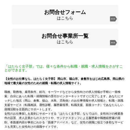
お問合せフォーム
はこちら
お問合せ事業所一覧
はこちら
「はたらく女子部」では、様々な条件から転職・就職・求人情報をさがすこ
とができます。
【女性のお仕事なら、はたらく女子部】 岡山市、福山市、倉敷市をはじめ広島県、岡山県の
地域で最大級の女性のための就職・転職の求人情報サイト。
職種、勤務地、雇用条件、給与、キーワードなどから女性向けの求人情報が手軽に一発検
索、自分にあった転職・就職情報の受付がインターネットですぐに完了します。あなたにマ
ッチした地元（岡山、倉敷、福山、水島、児島他）のお仕事情報や求人情報と、転職・就職
支援サービス（転職相談、適性診断、履歴書指導、転職支援、面接コーチ）であなたらしい
就職活動を全面的にサポートします。
女性のお仕事探しを真剣にサポートする「はたらく女子部」ならではの、女性向けの検索条
件の設置、求人企業からのスカウトや、サンテクスタッフによる履歴書や職務経歴書の添
削、各面接内容が事前にわかる「面接アドバイス」など、女性の就職に役立つ多彩なサービ
スも充実した女性向けの就職サイトです。