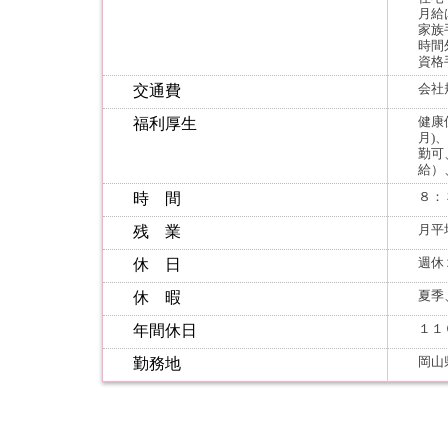
月給
家族
時間
資格
会社
交通費
健康
福利厚生
月)
勤可
給）
８：
時 間
月平
残 業
週休
休 日
夏季
休 暇
１１
年間休日
岡山
勤務地