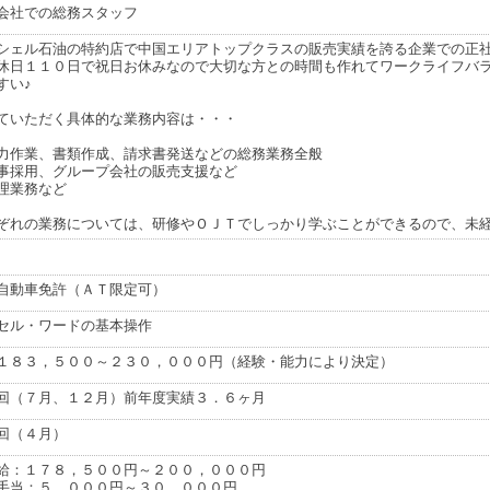
会社での総務スタッフ
シェル石油の特約店で中国エリアトップクラスの販売実績を誇る企業での正社
休日１１０日で祝日お休みなので大切な方との時間も作れてワークライフバ
すい♪
ていただく具体的な業務内容は・・・
力作業、書類作成、請求書発送などの総務業務全般
事採用、グループ会社の販売支援など
理業務など
ぞれの業務については、研修やＯＪＴでしっかり学ぶことができるので、未
自動車免許（ＡＴ限定可）
セル・ワードの基本操作
１８３，５００～２３０，０００円（経験・能力により決定）
回（７月、１２月）前年度実績３．６ヶ月
回（４月）
給：１７８，５００円～２００，０００円
手当：５，０００円～３０，０００円