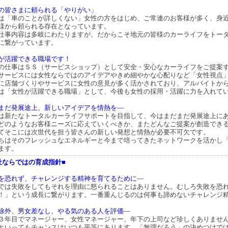
の皆さまに頼られる「やりがい」
は「車のことが詳しくない」女性の方をはじめ、ご常連のお客様が多く、身
様から頼られる存在となっています。
仕事内容は多岐にわたりますが、だからこそ地元の皆様のカーライフをトー
に繋がっています。
が活躍できる職場です！
の仕事はＳＳ（サービスショップ）として安全・安心なカーライフをご提案
サービスには女性ならではのアイデアやきめ細やかな心配りなど「女性視点
に店舗づくりやサービスに女性の意見が多く活かされており、アルバイトか
は「女性が活躍できる職場」として、今後も女性の採用・活躍に力を入れて
まだ発展途上、新しいアイデアを情熱を―
は新たなトータルカーライフサポートを目指して、今はまだまだ発展途上に
どのようなお客様ニーズに応えていくべきか、またどんなご提案が創造でき
てそこには次世代を担う皆さんの新しい発想と情熱が必要不可欠です。
ちはそのフレッシュなエネルギーと今まで培ってきたネットワークを活かし
ます。
社ならではの育成指針■
を恐れず、チャレンジする精神を育てるために―
では失敗をしてもそれを理由に怒られることはありません。むしろ失敗を恐
！」という成長に繋がります。一番重んじるのは何事も諦めないチャレンジ
除外、男女差なし、やる気のある人を評価―
３年目でマネージャー、女性マネージャー、年下の上司など珍しくありませ
といってもチャンスはいつも平等にあります。「無理だろう」の決めつけでは