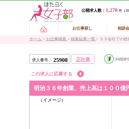
1,270
公開求人数：
件（20
お仕事探し
相談
ホーム
>
お仕事検索
>
検索結果一覧
>
ＳＳ会社での総
25908
正社員
求人番号：
この求人に応募する
明治３６年創業、売上高は１００億
（イメージ）