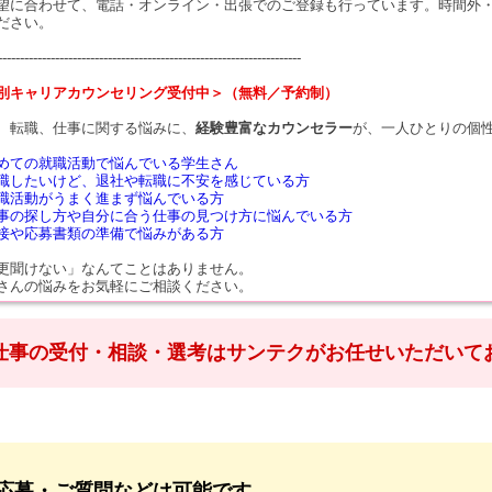
望に合わせて、電話・オンライン・出張でのご登録も行っています。時間外
ださい。
---------------------------------------------------------------------
別キャリアカウンセリング受付中＞（無料／予約制）
、転職、仕事に関する悩みに、
経験豊富なカウンセラー
が、一人ひとりの個
めての就職活動で悩んでいる学生さん
職したいけど、退社や転職に不安を感じている方
職活動がうまく進まず悩んでいる方
事の探し方や自分に合う仕事の見つけ方に悩んでいる方
接や応募書類の準備で悩みがある方
更聞けない」なんてことはありません。
さんの悩みをお気軽にご相談ください。
仕事の受付・相談・選考はサンテクがお任せいただいて
応募・ご質問などは可能です