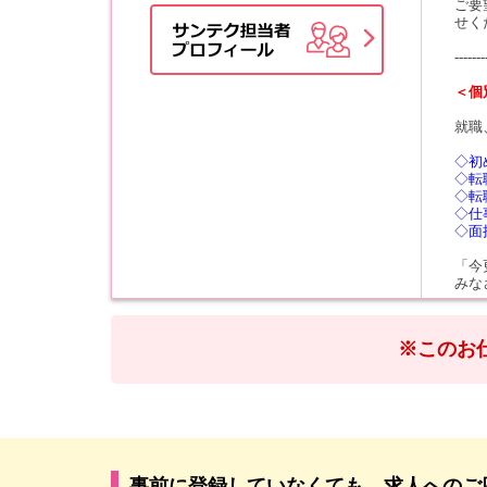
ご要
せく
-------
＜個
就職
◇初
◇転
◇転
◇仕
◇面
「今
みな
※このお
事前に登録していなくても、求人へのご