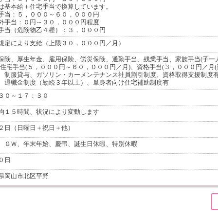
は基本給＋住宅手当で換算しています。
手当：５，０００～６０，０００円
外手当：０円～３０，０００円程度
手当（危険物乙４種）：３，０００円
規定により支給（上限３０，０００円／月）
保険、厚生年金、雇用保険、労災保険、通勤手当、残業手当、家族手当(子一
、住宅手当(５，０００円～６０，０００円／月)、資格手当(３，０００円／月(
、制服貸与、ガソリン・カーメンテナンス社員割引制度、資格取得支援制度
、退職金制度（勤続３年以上）、単身者向け住宅補助制度有
３０～１７：３０
均１５時間、状況により変動します
２日（日曜日＋祝日＋他）
、ＧＷ、年末年始、慶弔、誕生日休暇、特別休暇
０日
県岡山市北区平野