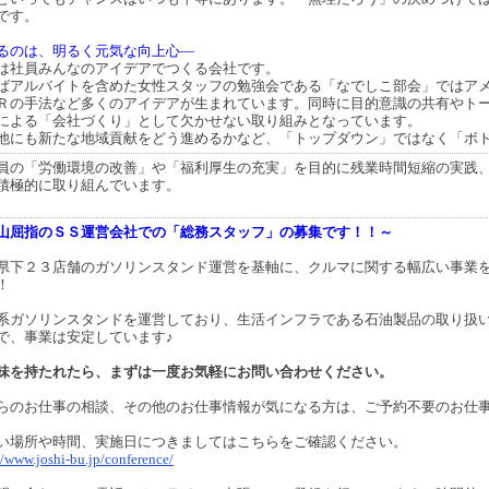
です。
るのは、明るく元気な向上心―
は社員みんなのアイデアでつくる会社です。
ばアルバイトを含めた女性スタッフの勉強会である「なでしこ部会」ではア
Ｒの手法など多くのアイデアが生まれています。同時に目的意識の共有やト
による「会社づくり」として欠かせない取り組みとなっています。
他にも新たな地域貢献をどう進めるかなど、「トップダウン」ではなく「ボ
員の「労働環境の改善」や「福利厚生の充実」を目的に残業時間短縮の実践
積極的に取り組んでいます。
山屈指のＳＳ運営会社での「総務スタッフ」の募集です！！～
県下２３店舗のガソリンスタンド運営を基軸に、クルマに関する幅広い事業
！
系ガソリンスタンドを運営しており、生活インフラである石油製品の取り扱
で、事業は安定しています♪
味を持たれたら、まずは一度お気軽にお問い合わせください。
らのお仕事の相談、その他のお仕事情報が気になる方は、ご予約不要のお仕
い場所や時間、実施日につきましてはこちらをご確認ください。
//www.joshi-bu.jp/conference/