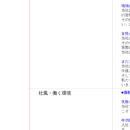
地域
当社
の皆
その
い」
女性
当社
その
実際
当社
まだ
当社
今後
そし
私た
いき
■当
社風・働く環境
失敗
当社
こそ
年功
入社
す。