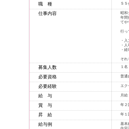
ＳＳ
職 種
昭和
仕事内容
年間
てや
行っ
・入
・人
・経
それ
１名
募集人数
普通
必要資格
エク
必要経験
月給
給 与
年２
賞 与
年１
昇 給
基本
給与例
住宅