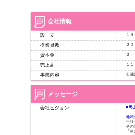
会社情報
１９
設 立
２０
従業員数
２，
資本金
１１
売上高
石油
事業内容
メッセージ
■岡
会社ビジョン
地域
当社
その
「車