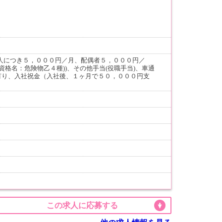
人につき５，０００円／月、配偶者５，０００円／
資格名：危険物乙４種))、その他手当(役職手当)、車通
有り、入社祝金（入社後、１ヶ月で５０，０００円支
この求人に応募する