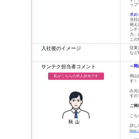
ップ
求め
当社
例え
ンＰ
力」
この
従業
入社後のイメージ
など
～岡
サンテク担当者コメント
岡山
私がこちらの求人担当です
す！
出光
すの
ご興
こち
詳し
http: