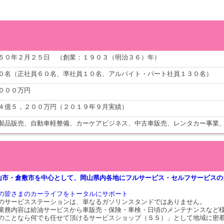
５０年２月２５日 （創業：１９０３（明治３６）年）
０名（正社員６０名、準社員１０名、アルバイト・パート社員１３０名）
０００万円
４億５，２００万円（２０１９年９月実績）
製品販売、自動車軽整備、カーケアビジネス、中古車販売、レンタカー事業
山市・倉敷市を中心として、岡山県内各地にフルサービス・セルフサービスの
の皆さまのカーライフをトータルにサポート
のサービスステーションは、単なるガソリンスタンドではありません。
業務内容は給油サービスから車販売・保険・車検・日頃のメンテナンスなど
のことなら何でも任せて頂けるサービスショップ（ＳＳ）」として地域に密