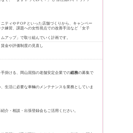
メニティやＰОＰといった店舗づくりから、キャンペー
ーク練習、課題への女性視点での改善手法など「女子
トムアップ」で取り組んでいく計画です。
、賃金や評価制度の見直し
を手掛ける、岡山屈指の老舗安定企業での
総務
の募集で
い、生活に必要な車輛のメンテナンスを業務としていま
事紹介・相談・出張登録会もご活用ください。