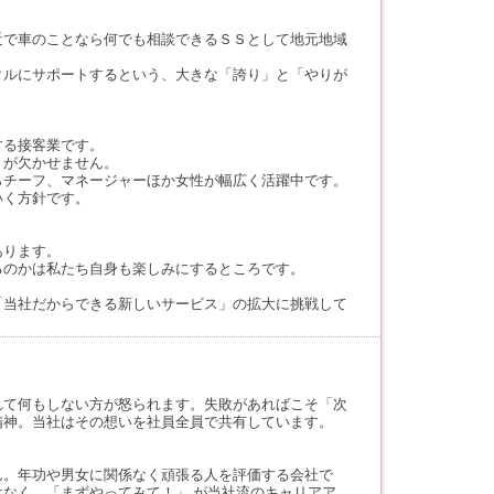
近で車のことなら何でも相談できるＳＳとして地元地域
タルにサポートするという、大きな「誇り」と「やりが
する接客業です。
」が欠かせません。
らチーフ、マネージャーほか女性が幅広く活躍中です。
いく方針です。
あります。
るのかは私たち自身も楽しみにするところです。
「当社だからできる新しいサービス」の拡大に挑戦して
れて何もしない方が怒られます。失敗があればこそ「次
精神。当社はその想いを社員全員で共有しています。
ん。年功や男女に関係なく頑張る人を評価する会社で
なく、「まずやってみて！」 が当社流のキャリアア