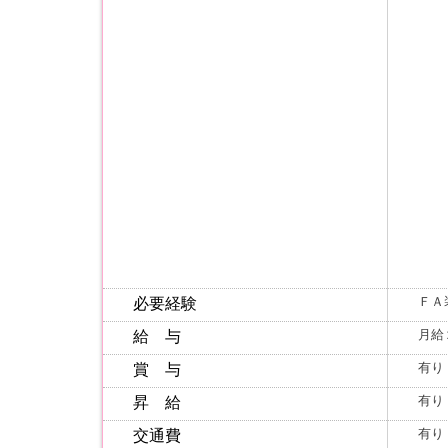
ＦＡ
必要経験
月給
給 与
有り
賞 与
有り
昇 給
有り
交通費