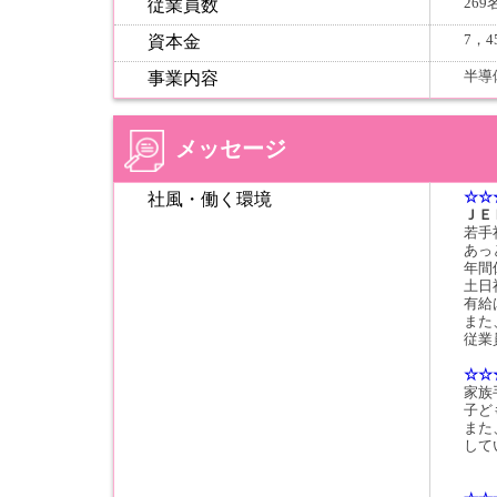
269
従業員数
7，4
資本金
半導
事業内容
メッセージ
☆☆
社風・働く環境
ＪＥ
若手
あっ
年間
土日
有給
また
従業
☆☆
家族
子ど
また
して