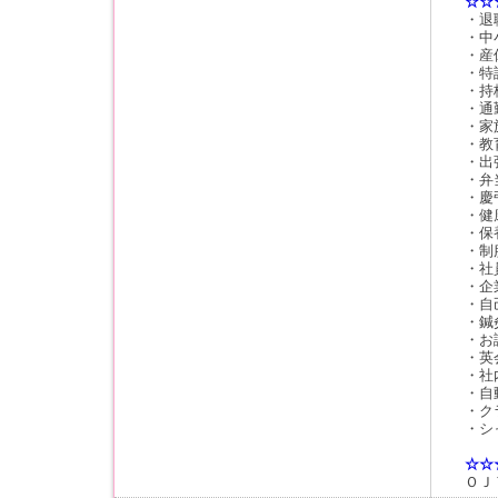
☆☆
・退
・中
・産
・特
・持
・通
・家
・教
・出
・弁
・慶
・健
・保
・制
・社
・企
・自
・鍼
・お
・英
・社
・自
・ク
・シ
☆☆
ＯＪ