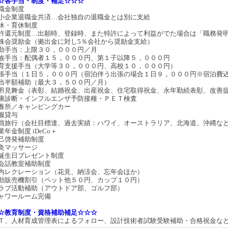
☆各手当・制度・補足☆☆☆
職金制度
小企業退職金共済…会社独自の退職金とは別に支給
休・育休制度
許還元制度…出願時、登録時、また特許によって利益がでた場合は「職務発
株会奨励金（拠出金に対し5％会社から奨励金支給）
勤手当：上限３０，０００円／月
族手当：配偶者１５，０００円、第１子以降５，０００円
育支援手当（大学等３０，０００円、高校１０，０００円）
張手当（１日５，０００円（宿泊伴う出張の場合１日９，０００円※宿泊費
当半額補助（最大３，５００円／月）
弔見舞金（表彰、結婚祝金、出産祝金、住宅取得祝金、永年勤続表彰、改善
康診断・インフルエンザ予防接種・ＰＥＴ検査
養所／キャンピングカー
服貸与
員旅行（会社目標達、過去実績：ハワイ、オーストラリア、北海道、沖縄など
業年金制度 iDeCo＋
己啓発補助制度
灸マッサージ
誕生日プレゼント制度
会話教室補助制度
内レクレーション（花見、納涼会、忘年会ほか）
動販売機割引（ペット他５０円、カップ１０円）
ラブ活動補助（アウトドア部、ゴルフ部）
ャワールーム完備
☆教育制度・資格補助補足☆☆☆
Ｔ、人材育成管理表によるフォロー、設計技術者試験受験補助・合格祝金な