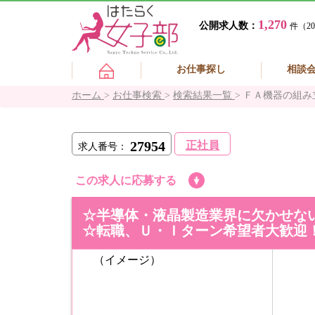
1,270
公開求人数：
件（20
お仕事探し
相談
ホーム
>
お仕事検索
>
検索結果一覧
>
ＦＡ機器の組み
27954
正社員
求人番号：
この求人に応募する
☆半導体・液晶製造業界に欠かせな
☆転職、Ｕ・Ｉターン希望者大歓迎
（イメージ）