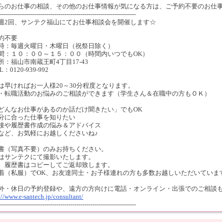
らのお仕事の相談、その他のお仕事情報が気になる方は、ご予約不要のお仕
---------------------------------------------------------------------
週2回、サンテク福山にてお仕事相談会を開催します☆
約不要
時：毎週火曜日・木曜日（祝祭日除く）
間：１０：００～１５：００（時間内いつでもOK）
所：福山市南蔵王町4丁目17-43
L：0120-939-992
は早ければお一人様20～30分程度となります。
・転職活動のお悩みのご相談ができます（学生さん＆在職中の方もＯＫ）
どんなお仕事があるのか話だけ聞きたい」でもOK
分に合った仕事を知りたい
接や履歴書作成の悩み＆アドバイス
など、お気軽にお越しくださいね♪
書（写真不要）のみお持ちください。
はサンテクにて撮影いたします。
、履歴書はコピーしてご返却致します。
着（私服）でOK、お友達同士・お子様連れの方も多数お越しいただいていま
外・休日の予約登録や、遠方の方向けに電話・オンライン・出張でのご相談
://www.e-santech.jp/consultant/
---------------------------------------------------------------------