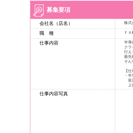
募集要項
株式
会社名（店名）
ＦＡ
職 種
半導
仕事内容
クラ
行え
最先
そん
【仕
・半
装置
上位
仕事内容写真