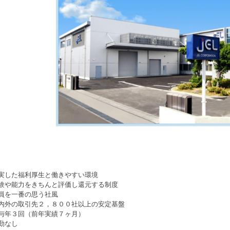
実した福利厚生と働きやすい環境
験や能力をきちんと評価し還元する制度
員を一番の思う社風
内外の取引先２，８００社以上の安定基盤
与年３回（前年実績７ヶ月）
勤なし