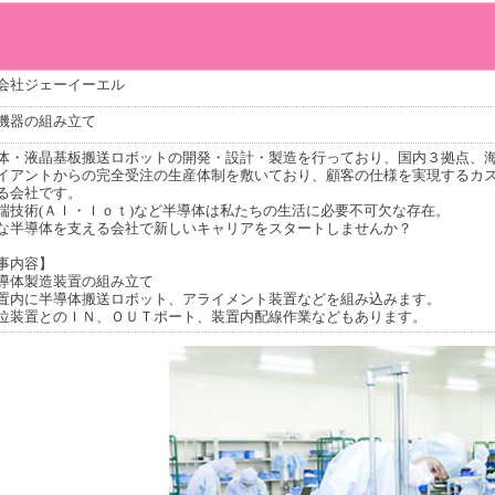
会社ジェーイーエル
機器の組み立て
体・液晶基板搬送ロボットの開発・設計・製造を行っており、国内３拠点、
イアントからの完全受注の生産体制を敷いており、顧客の仕様を実現するカス
る会社です。
端技術(ＡＩ・Ｉｏｔ)など半導体は私たちの生活に必要不可欠な存在。
な半導体を支える会社で新しいキャリアをスタートしませんか？
事内容】
導体製造装置の組み立て
内に半導体搬送ロボット、アライメント装置などを組み込みます。
装置とのＩＮ、ＯＵＴポート、装置内配線作業などもあります。