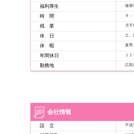
健康
福利厚生
８：
時 間
月平
残 業
土、
休 日
夏季
休 暇
１１
年間休日
広島
勤務地
会社情報
平成
設 立