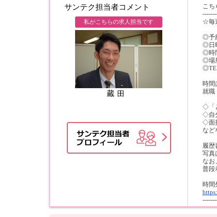
こち
サンテク担当者コメント
-------
☆毎
私がこちらの求人担当です
◎予
◎日
◎時
◎場
◎TE
時間
就職
◇「
◇自
◇面
など
履歴
写真
なお
普段
時間
https
-------