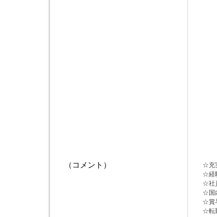
（コメント）
☆充
☆経
☆社
☆国
☆賞
☆転