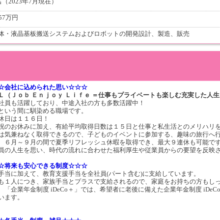
名（2023年7月現在）
57万円
体・液晶基板搬送システムおよびロボットの開発設計、製造、販売
☆会社に込められた思い☆☆☆
Ｌ（Ｊｏｂ Ｅｎｊｏｙ Ｌｉｆｅ ＝仕事もプライベートも楽しむ充実した人
社員も活躍しており、中途入社の方も多数活躍中！
という間に馴染める職場です。
休日は１１６日！
祝のお休みに加え、有給平均取得日数は１５日と仕事と私生活とのメリハリ
は気兼ねなく取得できるので、子どものイベントに参加する、趣味の旅行へ
、６月～９月の間で夏季リフレッシュ休暇を取得でき、最大９連休も可能で
員の人生を思い、時代の流れに合わせた福利厚生や従業員からの要望を反映
☆将来も安心できる制度☆☆☆
手当に加えて、教育支援手当を全社員(パート含む)に支給しています。
も１人につき、家族手当とプラスで支給されるので、家庭をお持ちの方もし
、「企業年金制度 iDeCo＋」では、希望者に老後に備えた企業年金制度 iDe
います。