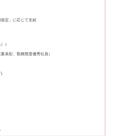
明規定」に応じて支給
込））
提案表彰、勤務態度優秀社員）
)
ど